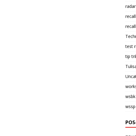
radar
recall
recall
Tech
test 
tip tri
Tulis
Unca
work
wsbk
wssp
POS