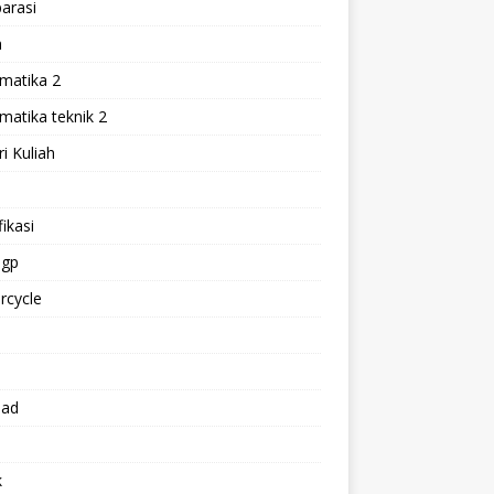
arasi
h
matika 2
atika teknik 2
i Kuliah
l
ikasi
gp
rcycle
p
oad
k