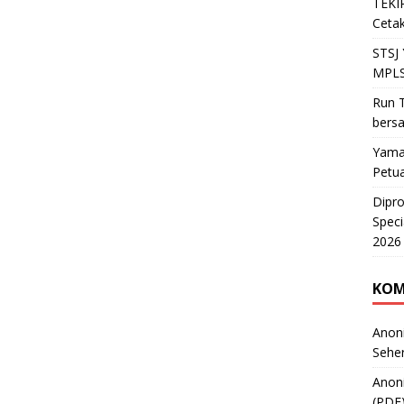
TEKIR
Cetak
STSJ
MPLS
Run T
bers
Yama
Petu
Dipr
Speci
2026
KOM
Anon
Sehe
Anon
(PDF