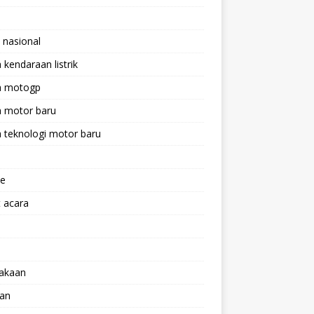
 nasional
a kendaraan listrik
ta motogp
a motor baru
a teknologi motor baru
ne
 acara
lakaan
aan