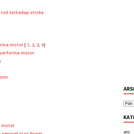
 rod terhadap stroke
orma motor
[
1
,
2
,
3
,
4
]
g performa motor
h
 omr
ARS
KAT
n motor
aisi
p peningkatan Power