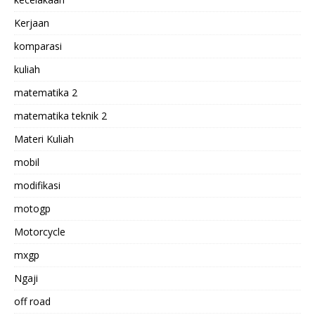
Kerjaan
komparasi
kuliah
matematika 2
matematika teknik 2
Materi Kuliah
mobil
modifikasi
motogp
Motorcycle
mxgp
Ngaji
off road