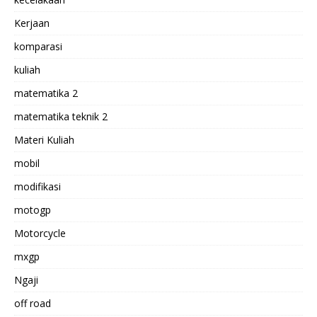
Kerjaan
komparasi
kuliah
matematika 2
matematika teknik 2
Materi Kuliah
mobil
modifikasi
motogp
Motorcycle
mxgp
Ngaji
off road