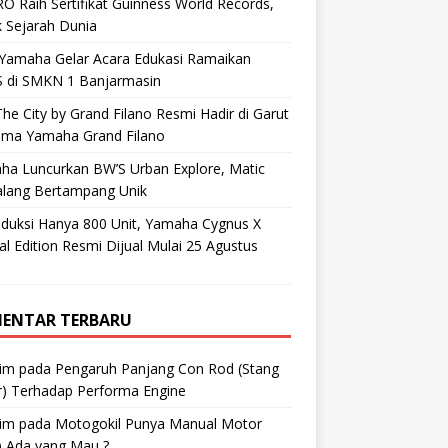
O Raih Sertifikat Guinness World Records,
 Sejarah Dunia
 Yamaha Gelar Acara Edukasi Ramaikan
 di SMKN 1 Banjarmasin
he City by Grand Filano Resmi Hadir di Garut
ama Yamaha Grand Filano
ha Luncurkan BW’S Urban Explore, Matic
alang Bertampang Unik
oduksi Hanya 800 Unit, Yamaha Cygnus X
al Edition Resmi Dijual Mulai 25 Agustus
ENTAR TERBARU
im
pada
Pengaruh Panjang Con Rod (Stang
r) Terhadap Performa Engine
im
pada
Motogokil Punya Manual Motor
) Ada yang Mau ?