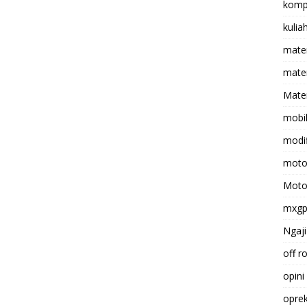
komp
kulia
mate
matem
Mater
mobi
modif
moto
Moto
mxg
Ngaji
off r
opini
opre