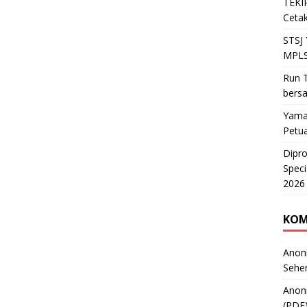
TEKIR
Cetak
STSJ
MPLS
Run T
bers
Yama
Petu
Dipr
Speci
2026
KOM
Anon
Sehe
Anon
(PDF