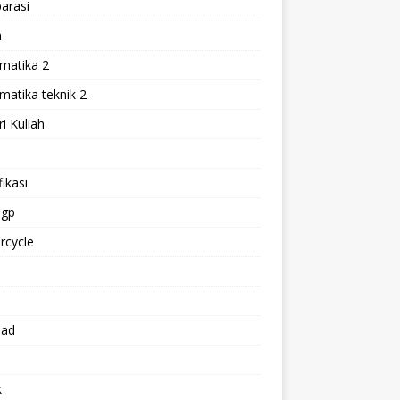
arasi
h
matika 2
atika teknik 2
i Kuliah
l
ikasi
gp
rcycle
p
oad
k