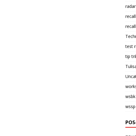
radar
recall
recall
Tech
test 
tip tri
Tulis
Unca
work
wsbk
wssp
POS