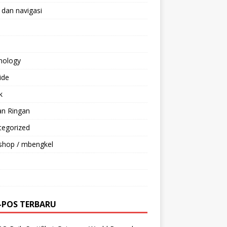
 dan navigasi
nology
ride
k
an Ringan
tegorized
shop / mbengkel
-POS TERBARU