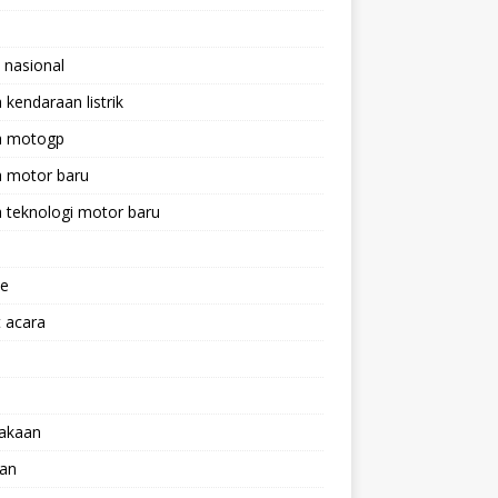
 nasional
a kendaraan listrik
ta motogp
a motor baru
a teknologi motor baru
ne
 acara
lakaan
aan