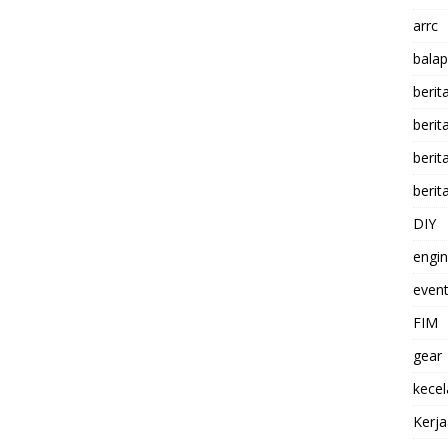
arrc
balap
berit
beri
berit
berit
DIY
engi
event
FIM
gear
kece
Kerj