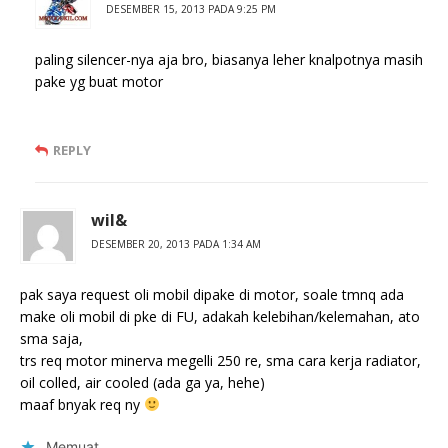
DESEMBER 15, 2013 PADA 9:25 PM
paling silencer-nya aja bro, biasanya leher knalpotnya masih
pake yg buat motor
REPLY
wil&
DESEMBER 20, 2013 PADA 1:34 AM
pak saya request oli mobil dipake di motor, soale tmnq ada
make oli mobil di pke di FU, adakah kelebihan/kelemahan, ato
sma saja,
trs req motor minerva megelli 250 re, sma cara kerja radiator,
oil colled, air cooled (ada ga ya, hehe)
maaf bnyak req ny
Memuat...