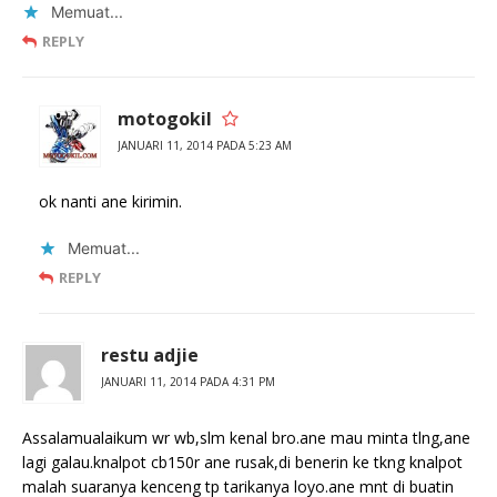
Memuat...
REPLY
motogokil
JANUARI 11, 2014 PADA 5:23 AM
ok nanti ane kirimin.
Memuat...
REPLY
restu adjie
JANUARI 11, 2014 PADA 4:31 PM
Assalamualaikum wr wb,slm kenal bro.ane mau minta tlng,ane
lagi galau.knalpot cb150r ane rusak,di benerin ke tkng knalpot
malah suaranya kenceng tp tarikanya loyo.ane mnt di buatin