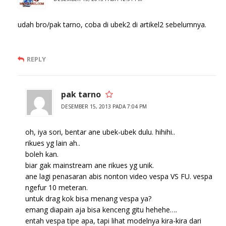
udah bro/pak tarno, coba di ubek2 di artikel2 sebelumnya.
REPLY
pak tarno
DESEMBER 15, 2013 PADA 7:04 PM
oh, iya sori, bentar ane ubek-ubek dulu. hihihi..
rikues yg lain ah..
boleh kan.
biar gak mainstream ane rikues yg unik.
ane lagi penasaran abis nonton video vespa VS FU. vespa
ngefur 10 meteran.
untuk drag kok bisa menang vespa ya?
emang diapain aja bisa kenceng gitu hehehe….
entah vespa tipe apa, tapi lihat modelnya kira-kira dari