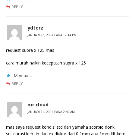
REPLY
ydterz
JANUARI 13, 2014 PADA 12:14 PM
request supra x 125 mas
cara murah naikin kecepatan supra x 125
Memuat...
REPLY
mr.cloud
JANUARI 14, 2014 PADA 2:40 AM
mas,saya request kondisi std dari yamaha scorpio donk..
spt durasi kem in dan ex,diukur dari 0,1mm apa 1mm,lift kem