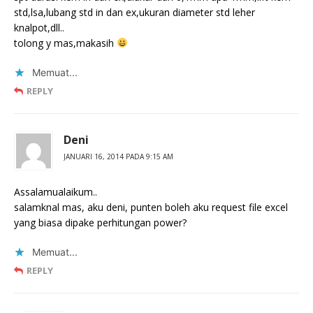
std,lsa,lubang std in dan ex,ukuran diameter std leher
knalpot,dll..
tolong y mas,makasih
Memuat...
REPLY
Deni
JANUARI 16, 2014 PADA 9:15 AM
Assalamualaikum..
salamknal mas, aku deni, punten boleh aku request file excel
yang biasa dipake perhitungan power?
Memuat...
REPLY