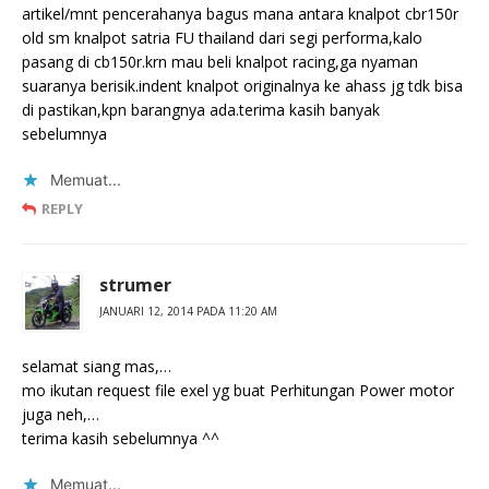
artikel/mnt pencerahanya bagus mana antara knalpot cbr150r
old sm knalpot satria FU thailand dari segi performa,kalo
pasang di cb150r.krn mau beli knalpot racing,ga nyaman
suaranya berisik.indent knalpot originalnya ke ahass jg tdk bisa
di pastikan,kpn barangnya ada.terima kasih banyak
sebelumnya
Memuat...
REPLY
strumer
JANUARI 12, 2014 PADA 11:20 AM
selamat siang mas,…
mo ikutan request file exel yg buat Perhitungan Power motor
juga neh,…
terima kasih sebelumnya ^^
Memuat...