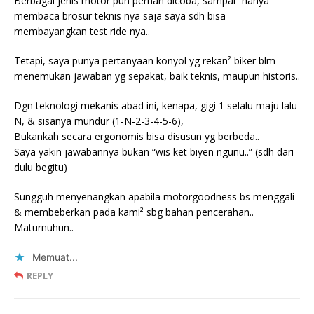
Berbagai jenis motor pun pernah dicoba, sampai² hanya
membaca brosur teknis nya saja saya sdh bisa
membayangkan test ride nya..
Tetapi, saya punya pertanyaan konyol yg rekan² biker blm
menemukan jawaban yg sepakat, baik teknis, maupun historis..
Dgn teknologi mekanis abad ini, kenapa, gigi 1 selalu maju lalu
N, & sisanya mundur (1-N-2-3-4-5-6),
Bukankah secara ergonomis bisa disusun yg berbeda..
Saya yakin jawabannya bukan “wis ket biyen ngunu..” (sdh dari
dulu begitu)
Sungguh menyenangkan apabila motorgoodness bs menggali
& membeberkan pada kami² sbg bahan pencerahan..
Maturnuhun..
Memuat...
REPLY