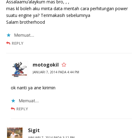
Assalaamu’alaykum mas bro, , ,
mas kl boleh aku minta data mentah cara perhitungan power
suatu engine ya? Terimakasih sebelumnya
Salam brotherhood
Memuat...
REPLY
motogokil
JANUARI 7, 2014 PADA 4:44 PM
ok nanti ya ane kirimin
Memuat...
REPLY
Sigit
JANUARI 7, 2014 PADA 3:12 PM