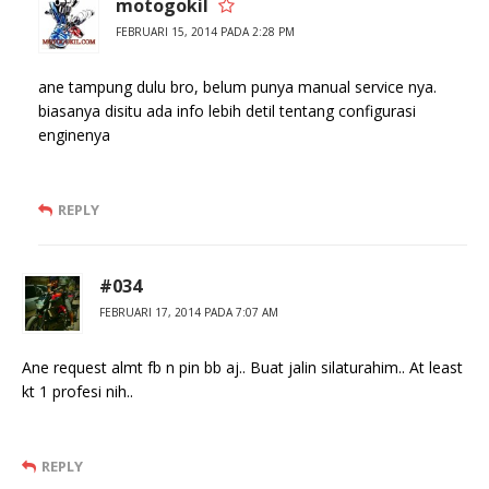
motogokil
FEBRUARI 15, 2014 PADA 2:28 PM
ane tampung dulu bro, belum punya manual service nya.
biasanya disitu ada info lebih detil tentang configurasi
enginenya
REPLY
#034
FEBRUARI 17, 2014 PADA 7:07 AM
Ane request almt fb n pin bb aj.. Buat jalin silaturahim.. At least
kt 1 profesi nih..
REPLY