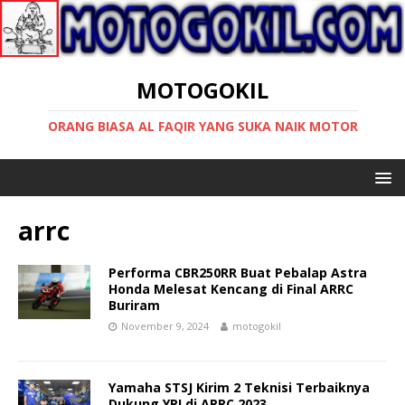
MOTOGOKIL
ORANG BIASA AL FAQIR YANG SUKA NAIK MOTOR
arrc
Performa CBR250RR Buat Pebalap Astra
Honda Melesat Kencang di Final ARRC
Buriram
November 9, 2024
motogokil
Yamaha STSJ Kirim 2 Teknisi Terbaiknya
Dukung YRI di ARRC 2023