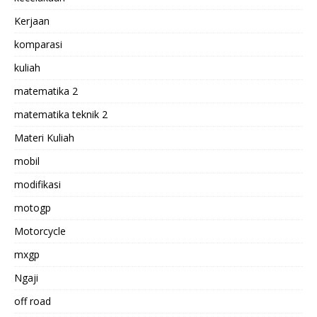
Kerjaan
komparasi
kuliah
matematika 2
matematika teknik 2
Materi Kuliah
mobil
modifikasi
motogp
Motorcycle
mxgp
Ngaji
off road