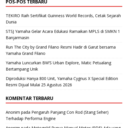
POS-POS TERBARU
TEKIRO Raih Sertifikat Guinness World Records, Cetak Sejarah
Dunia
STSJ Yamaha Gelar Acara Edukasi Ramaikan MPLS di SMKN 1
Banjarmasin
Run The City by Grand Filano Resmi Hadir di Garut bersama
Yamaha Grand Filano
Yamaha Luncurkan BW’S Urban Explore, Matic Petualang
Bertampang Unik
Diproduksi Hanya 800 Unit, Yamaha Cygnus X Special Edition
Resmi Dijual Mulai 25 Agustus 2026
KOMENTAR TERBARU
Anonim
pada
Pengaruh Panjang Con Rod (Stang Seher)
Terhadap Performa Engine
Anonim
pada
Motogokil Punya Manual Motor (PDF) Ada yang