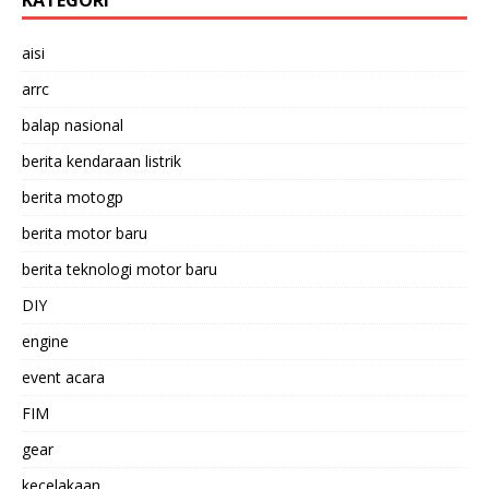
KATEGORI
aisi
arrc
balap nasional
berita kendaraan listrik
berita motogp
berita motor baru
berita teknologi motor baru
DIY
engine
event acara
FIM
gear
kecelakaan