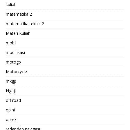
kuliah
matematika 2
matematika teknik 2
Materi Kuliah
mobil
modifikasi
motogp
Motorcycle
mxgp
Ngaji
off road
opini
oprek
radar dan navigasi