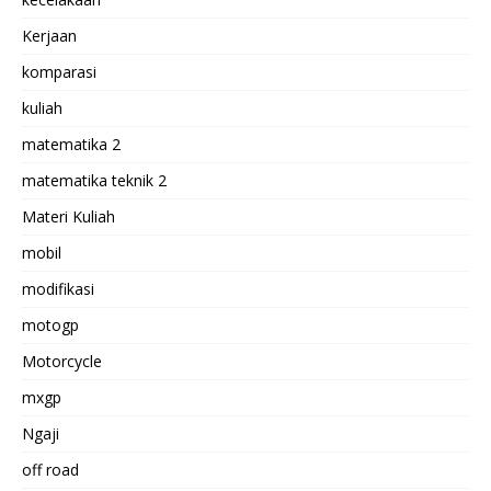
Kerjaan
komparasi
kuliah
matematika 2
matematika teknik 2
Materi Kuliah
mobil
modifikasi
motogp
Motorcycle
mxgp
Ngaji
off road