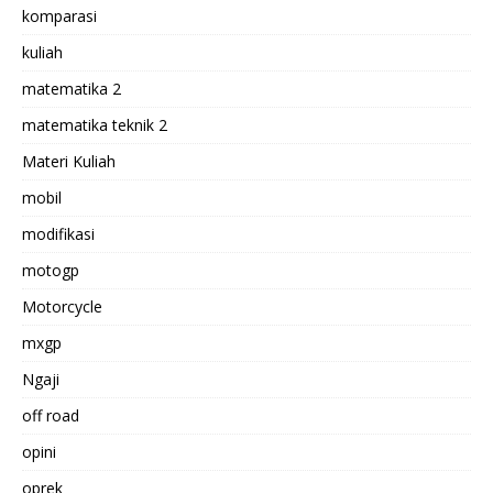
komparasi
kuliah
matematika 2
matematika teknik 2
Materi Kuliah
mobil
modifikasi
motogp
Motorcycle
mxgp
Ngaji
off road
opini
oprek