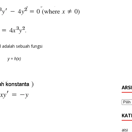
l adalah sebuah fungsi
y = h(x)
ARS
KAT
aisi