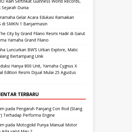
O Raih Sertifikat Guinness World Records,
 Sejarah Dunia
 Yamaha Gelar Acara Edukasi Ramaikan
 di SMKN 1 Banjarmasin
he City by Grand Filano Resmi Hadir di Garut
ama Yamaha Grand Filano
ha Luncurkan BW’S Urban Explore, Matic
alang Bertampang Unik
oduksi Hanya 800 Unit, Yamaha Cygnus X
al Edition Resmi Dijual Mulai 25 Agustus
ENTAR TERBARU
im
pada
Pengaruh Panjang Con Rod (Stang
r) Terhadap Performa Engine
im
pada
Motogokil Punya Manual Motor
) Ada yang Mau ?