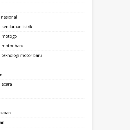
 nasional
a kendaraan listrik
ta motogp
a motor baru
a teknologi motor baru
ne
 acara
lakaan
aan