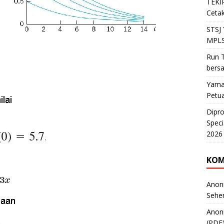
TEKIR
Cetak
STSJ
MPLS
Run T
bers
Yama
Petu
Dipr
Speci
2026
KOM
Anon
Sehe
Anon
(PDF