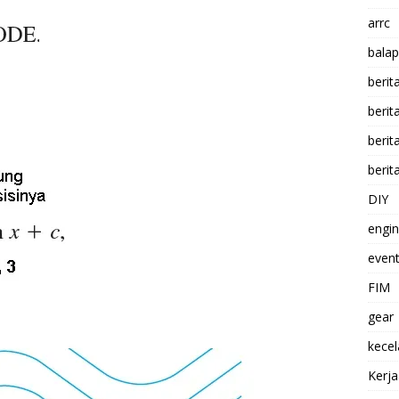
arrc
balap
berit
beri
berit
berit
DIY
engi
event
FIM
gear
kece
Kerj