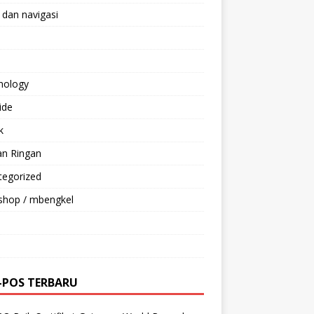
 dan navigasi
nology
ride
k
an Ringan
tegorized
shop / mbengkel
-POS TERBARU