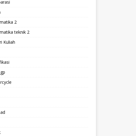
arasi
h
matika 2
atika teknik 2
i Kuliah
l
ikasi
gp
rcycle
p
oad
k