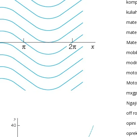
komp
kulia
mate
matem
Mater
mobi
modif
moto
Moto
mxg
Ngaji
off r
opini
opre