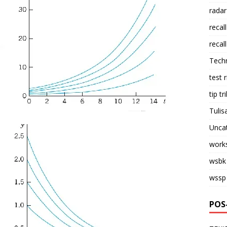
radar
recall
recall
Tech
test 
tip tri
Tulis
Unca
work
wsbk
wssp
POS