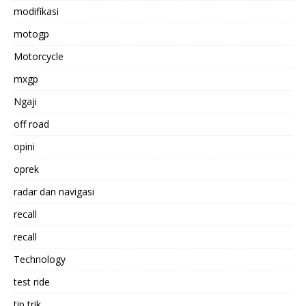
modifikasi
motogp
Motorcycle
mxgp
Ngaji
off road
opini
oprek
radar dan navigasi
recall
recall
Technology
test ride
tip trik