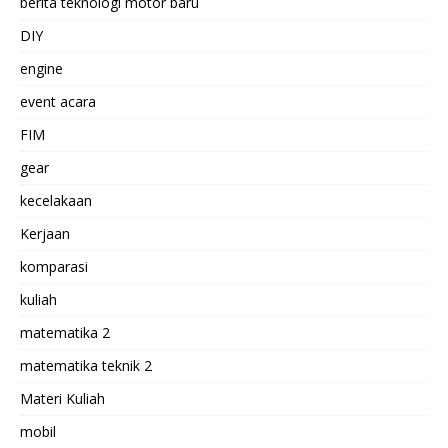
berita teknologi motor baru
DIY
engine
event acara
FIM
gear
kecelakaan
Kerjaan
komparasi
kuliah
matematika 2
matematika teknik 2
Materi Kuliah
mobil