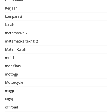
Kerjaan
komparasi
kuliah
matematika 2
matematika teknik 2
Materi Kuliah
mobil
modifikasi
motogp
Motorcycle
mxgp
Ngaji
off road