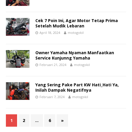
Cek 7 Poin Ini, Agar Motor Tetap Prima
Setelah Mudik Lebaran
April 18, 2024
motogokil
Owner Yamaha Nyaman Manfaatkan
Service Kunjunng Yamaha
Februari 21, 2024
motogokil
Yang Sering Pake Part KW Hati_Hati Ya,
Inilah Dampak Negatifnya
Februari 7, 2024
motogokil
1
2
…
6
»