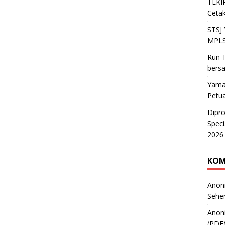
TEKIR
Cetak
STSJ
MPLS
Run T
bers
Yama
Petu
Dipr
Speci
2026
KOM
Anon
Sehe
Anon
(PDF