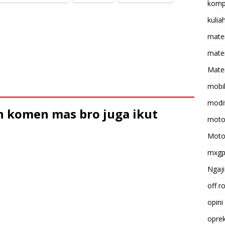
komp
kulia
mate
matem
Mater
mobi
modif
 komen mas bro juga ikut
moto
Moto
mxg
Ngaji
off r
opini
opre