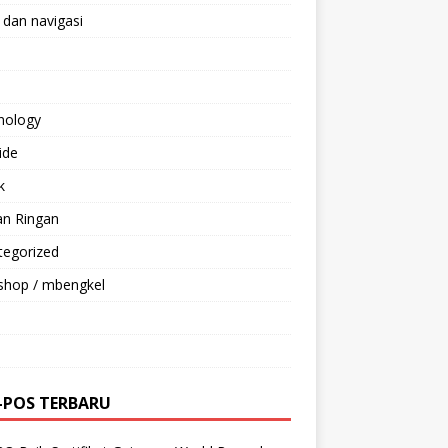
 dan navigasi
nology
ride
k
an Ringan
tegorized
shop / mbengkel
-POS TERBARU