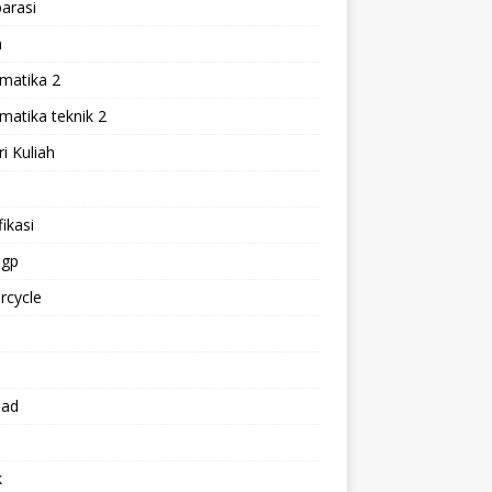
arasi
h
matika 2
atika teknik 2
i Kuliah
l
ikasi
gp
rcycle
p
oad
k