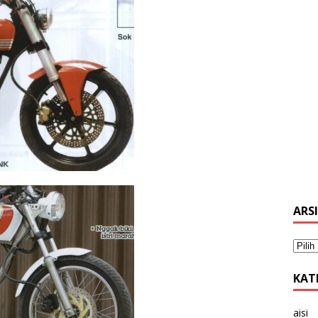
ARS
KAT
aisi