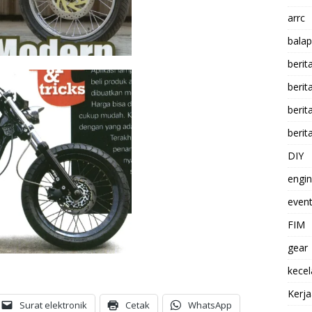
arrc
balap
berit
beri
berit
berit
DIY
engi
event
FIM
gear
kece
Kerj
Surat elektronik
Cetak
WhatsApp