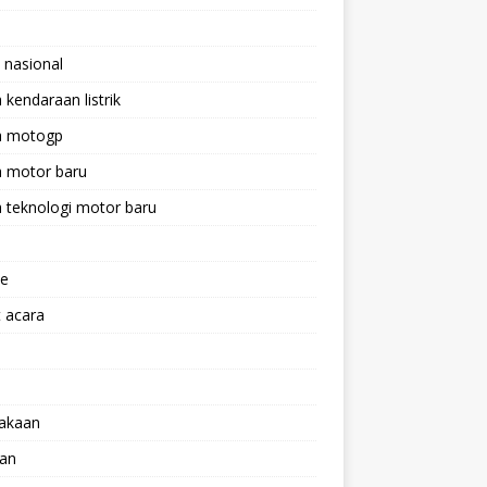
 nasional
a kendaraan listrik
ta motogp
a motor baru
a teknologi motor baru
ne
 acara
lakaan
aan