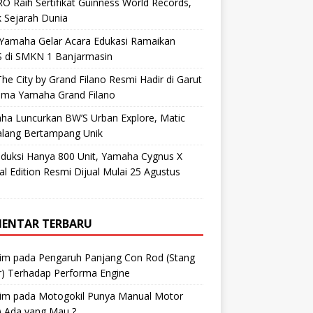
O Raih Sertifikat Guinness World Records,
 Sejarah Dunia
 Yamaha Gelar Acara Edukasi Ramaikan
 di SMKN 1 Banjarmasin
he City by Grand Filano Resmi Hadir di Garut
ama Yamaha Grand Filano
ha Luncurkan BW’S Urban Explore, Matic
alang Bertampang Unik
oduksi Hanya 800 Unit, Yamaha Cygnus X
al Edition Resmi Dijual Mulai 25 Agustus
ENTAR TERBARU
im
pada
Pengaruh Panjang Con Rod (Stang
r) Terhadap Performa Engine
im
pada
Motogokil Punya Manual Motor
) Ada yang Mau ?