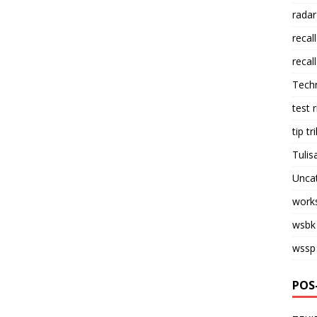
radar
recall
recall
Tech
test 
tip tri
Tulis
Unca
work
wsbk
wssp
POS