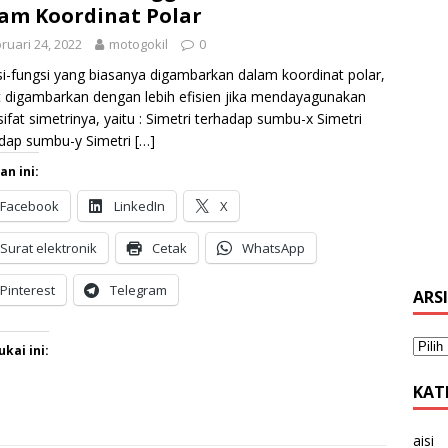
am Koordinat Polar
ruari 24, 2022
motogokil
0
i-fungsi yang biasanya digambarkan dalam koordinat polar,
 digambarkan dengan lebih efisien jika mendayagunakan
-sifat simetrinya, yaitu : Simetri terhadap sumbu-x Simetri
dap sumbu-y Simetri
[…]
an ini:
Facebook
LinkedIn
X
Surat elektronik
Cetak
WhatsApp
Pinterest
Telegram
ARS
kai ini:
KAT
aisi