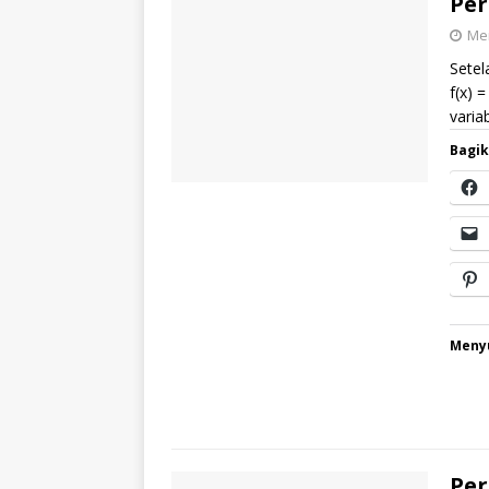
Per
Mei
Setel
f(x) 
varia
Bagik
Menyu
Per