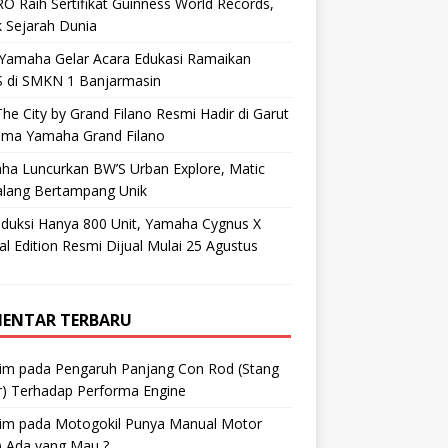
O Raih Sertifikat Guinness World Records,
 Sejarah Dunia
 Yamaha Gelar Acara Edukasi Ramaikan
 di SMKN 1 Banjarmasin
he City by Grand Filano Resmi Hadir di Garut
ama Yamaha Grand Filano
ha Luncurkan BW’S Urban Explore, Matic
alang Bertampang Unik
oduksi Hanya 800 Unit, Yamaha Cygnus X
al Edition Resmi Dijual Mulai 25 Agustus
ENTAR TERBARU
im
pada
Pengaruh Panjang Con Rod (Stang
r) Terhadap Performa Engine
im
pada
Motogokil Punya Manual Motor
) Ada yang Mau ?