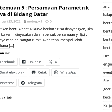
arrc
temuan 5 : Persamaan Parametrik
va di Bidang Datar
balap
ruari 23, 2022
motogokil
0
berit
tikan bentuk-bentuk kurva berikut : Bisa dibayangkan, jika
beri
-kurva ini dinyatakan dalam bentuk persamaan y=f(x) ,
berit
nya menjadi sangat rumit. Akan tepai menjadi lebih
rhana
[…]
berit
an ini:
DIY
Facebook
LinkedIn
X
engi
Surat elektronik
Cetak
WhatsApp
event
FIM
Pinterest
Telegram
gear
kece
kai ini:
Kerj