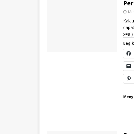
Per
Mei
Kalau
dapat
x=a )
Bagik
Menyu