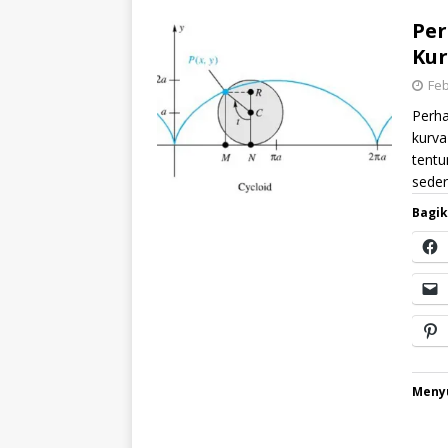
Per
Kur
Feb
Perha
kurva
tentu
sede
Bagik
Menyu