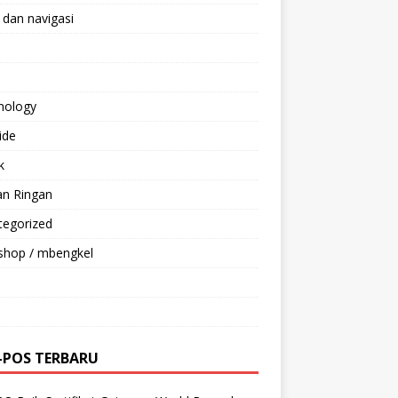
 dan navigasi
nology
ride
k
an Ringan
tegorized
shop / mbengkel
-POS TERBARU