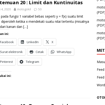
temuan 20 : Limit dan Kuntinuitas
moto
 4, 2020
motogokil
50
(PDF
 pada fungsi 1 variabel bebas seperti y = f(x) suatu limit
moto
 diperoleh ketika x mendekati suatu nilai tertentu (misalnya
(PDF
 dari kanan dan
[…]
moto
an ini:
(PDF
Facebook
LinkedIn
X
MET
Surat elektronik
Cetak
WhatsApp
Pinterest
Telegram
Masu
Feed 
kai ini:
Feed
Word
OTOM