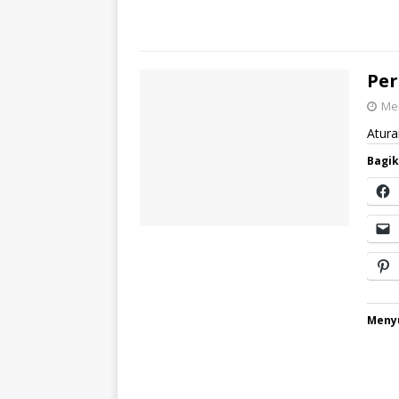
Per
Mei
Atura
Bagik
Menyu