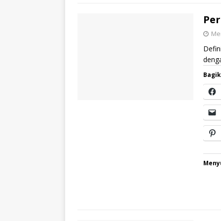
Per
Mei
Defin
denga
Bagik
Menyu