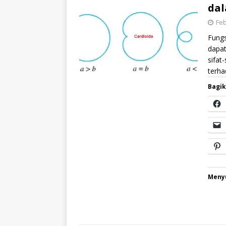
dal
Feb
Fungs
dapat
sifat
terha
Bagik
Menyu