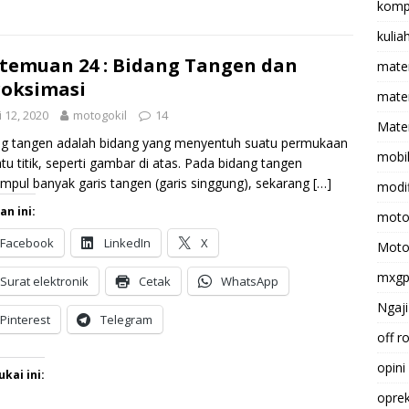
komp
kulia
temuan 24 : Bidang Tangen dan
mate
oksimasi
matem
 12, 2020
motogokil
14
Mater
g tangen adalah bidang yang menyentuh suatu permukaan
mobi
atu titik, seperti gambar di atas. Pada bidang tangen
mpul banyak garis tangen (garis singgung), sekarang
[…]
modif
an ini:
moto
Facebook
LinkedIn
X
Moto
mxg
Surat elektronik
Cetak
WhatsApp
Ngaji
Pinterest
Telegram
off r
opini
kai ini:
opre