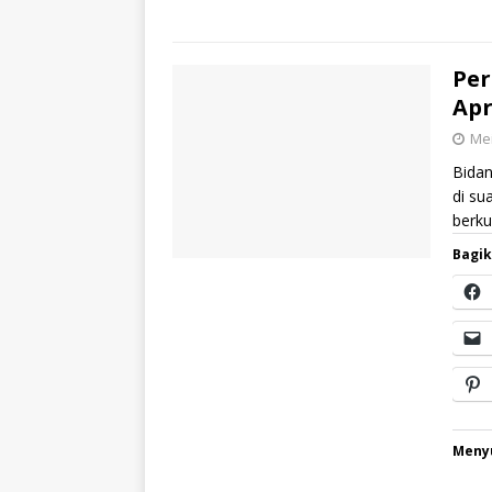
Per
Apr
Mei
Bidan
di su
berku
Bagik
Menyu