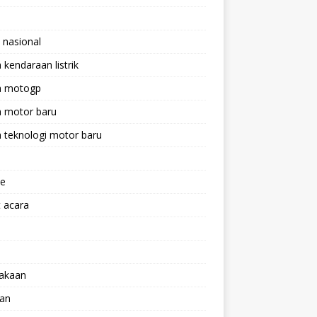
 nasional
a kendaraan listrik
ta motogp
a motor baru
a teknologi motor baru
ne
 acara
lakaan
aan