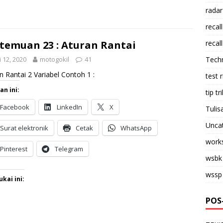
radar
recall
temuan 23 : Aturan Rantai
recall
 12, 2020
motogokil
41
Tech
n Rantai 2 Variabel Contoh 1 :
test 
an ini:
tip tri
Facebook
LinkedIn
X
Tulis
Unca
Surat elektronik
Cetak
WhatsApp
work
Pinterest
Telegram
wsbk
wssp
kai ini:
POS