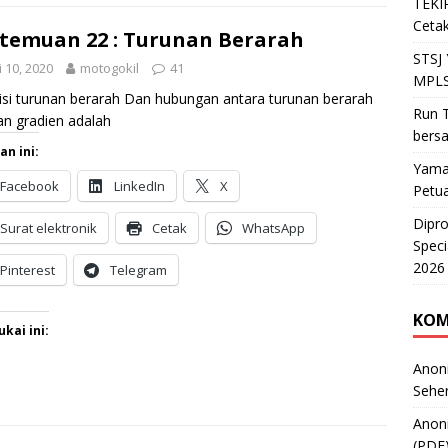
TEKIR
Cetak
temuan 22 : Turunan Berarah
STSJ
 10, 2020
motogokil
41
MPLS
isi turunan berarah Dan hubungan antara turunan berarah
Run T
n gradien adalah
bers
an ini:
Yama
Facebook
LinkedIn
X
Petu
Dipr
Surat elektronik
Cetak
WhatsApp
Speci
2026
Pinterest
Telegram
KOM
kai ini:
Anon
Sehe
Anon
(PDF