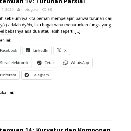
temuan 19 : Turunan Parsial
 1, 2020
motogokil
38
ah sebelumnya kita pernah mempelajari bahwa turunan dari
= y(x) adalah dy/dx, lalu bagaimana menurunkan fungsi yang
bel bebasnya ada dua atau lebih seperti
[…]
an ini:
Facebook
LinkedIn
X
Surat elektronik
Cetak
WhatsApp
Pinterest
Telegram
kai ini:
temuan 14 : Kurvatur dan Komponen