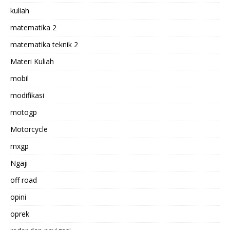
kuliah
matematika 2
matematika teknik 2
Materi Kuliah
mobil
modifikasi
motogp
Motorcycle
mxgp
Ngaji
off road
opini
oprek