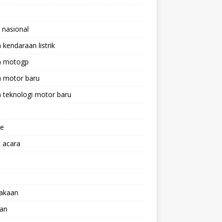
 nasional
a kendaraan listrik
ta motogp
a motor baru
a teknologi motor baru
ne
 acara
lakaan
aan