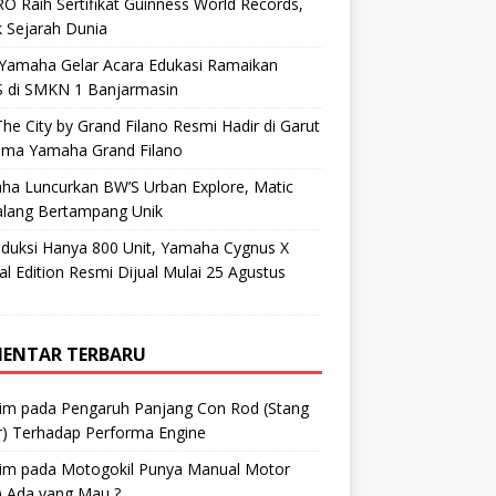
O Raih Sertifikat Guinness World Records,
 Sejarah Dunia
 Yamaha Gelar Acara Edukasi Ramaikan
 di SMKN 1 Banjarmasin
he City by Grand Filano Resmi Hadir di Garut
ama Yamaha Grand Filano
ha Luncurkan BW’S Urban Explore, Matic
alang Bertampang Unik
oduksi Hanya 800 Unit, Yamaha Cygnus X
al Edition Resmi Dijual Mulai 25 Agustus
ENTAR TERBARU
im
pada
Pengaruh Panjang Con Rod (Stang
r) Terhadap Performa Engine
im
pada
Motogokil Punya Manual Motor
) Ada yang Mau ?