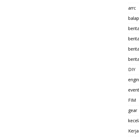
arrc
balap
berit
beri
berit
berit
DIY
engi
event
FIM
gear
kece
Kerj