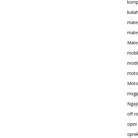
komp
kulia
mate
matem
Mater
mobi
modif
moto
Moto
mxg
Ngaji
off r
opini
opre