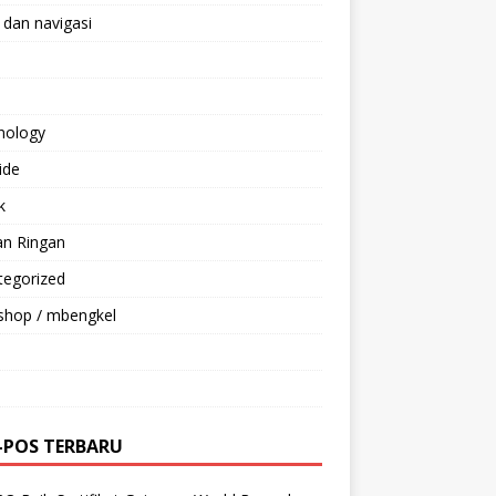
 dan navigasi
nology
ride
k
an Ringan
tegorized
shop / mbengkel
-POS TERBARU