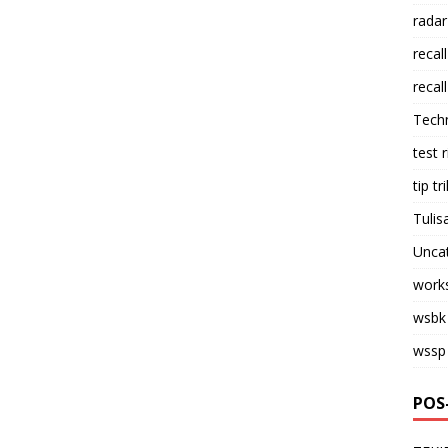
radar
recall
recall
Tech
test 
tip tri
Tulis
Unca
work
wsbk
wssp
POS