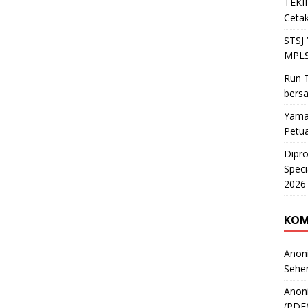
TEKIR
Cetak
STSJ
MPLS
Run T
bers
Yama
Petu
Dipr
Speci
2026
KOM
Anon
Sehe
Anon
(PDF