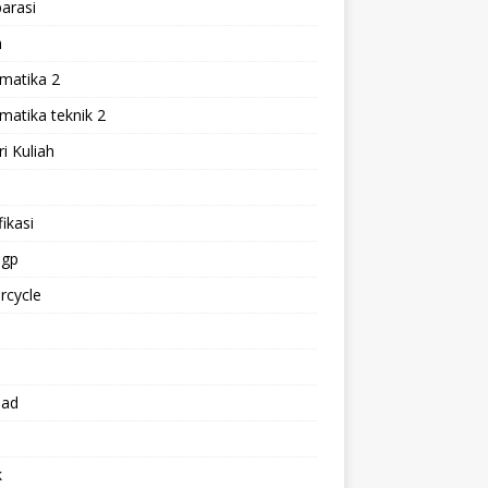
arasi
h
matika 2
atika teknik 2
i Kuliah
l
ikasi
gp
rcycle
p
oad
k