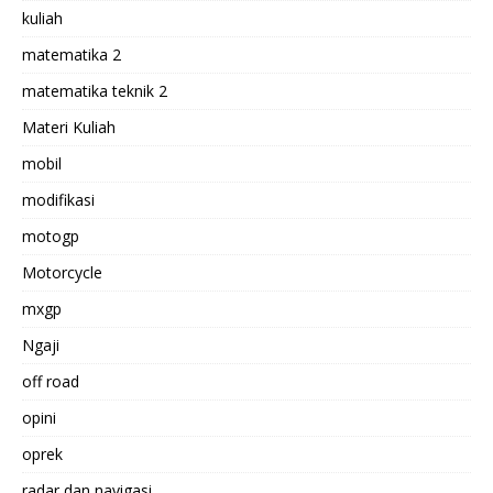
kuliah
matematika 2
matematika teknik 2
Materi Kuliah
mobil
modifikasi
motogp
Motorcycle
mxgp
Ngaji
off road
opini
oprek
radar dan navigasi