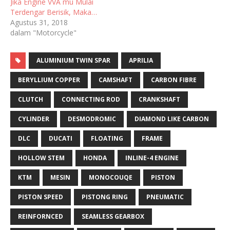
Jika Engine VVA mu Mulai
Terdengar Berisik, Maka…
Agustus 31, 2018
dalam "Motorcycle"
ALUMINIUM TWIN SPAR
APRILIA
BERYLLIUM COPPER
CAMSHAFT
CARBON FIBRE
CLUTCH
CONNECTING ROD
CRANKSHAFT
CYLINDER
DESMODROMIC
DIAMOND LIKE CARBON
DLC
DUCATI
FLOATING
FRAME
HOLLOW STEM
HONDA
INLINE-4 ENGINE
KTM
MESIN
MONOCOUQE
PISTON
PISTON SPEED
PISTONG RING
PNEUMATIC
REINFORNCED
SEAMLESS GEARBOX