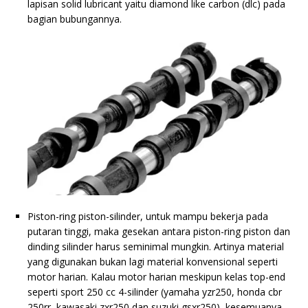
lapisan solid lubricant yaitu diamond like carbon (dlc) pada
bagian bubungannya.
Piston-ring piston-silinder, untuk mampu bekerja pada
putaran tinggi, maka gesekan antara piston-ring piston dan
dinding silinder harus seminimal mungkin. Artinya material
yang digunakan bukan lagi material konvensional seperti
motor harian. Kalau motor harian meskipun kelas top-end
seperti sport 250 cc 4-silinder (yamaha yzr250, honda cbr
250rr, kawasaki zxr250 dan suzuki gsxr250), kesemuanya