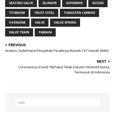
SEATING VALVE
SILINDER
SUPERBIKE
SUZUKI
TITANIUM
TRUST STEEL
TUNGSTEN CARBIDE
V4 ENGINE
VALVE
VALVE SPRING
VALVE TRAIN
YAMAHA
PREVIOUS
Analisis Sederhana Penyebab Pecahnya Rumah CVT Yamah XMAX
NEXT
Coronavirus (Covid-19) Pukul Telak Industri Otomotif Dunia,
Termasuk di Indonesia