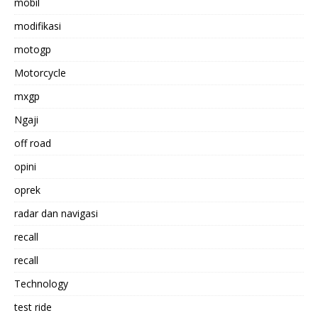
mobil
modifikasi
motogp
Motorcycle
mxgp
Ngaji
off road
opini
oprek
radar dan navigasi
recall
recall
Technology
test ride