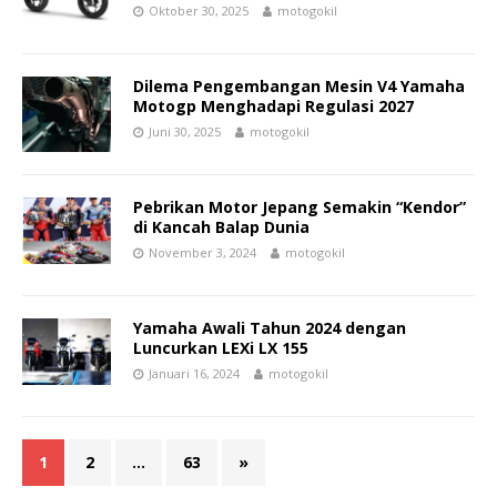
Oktober 30, 2025
motogokil
Dilema Pengembangan Mesin V4 Yamaha
Motogp Menghadapi Regulasi 2027
Juni 30, 2025
motogokil
Pebrikan Motor Jepang Semakin “Kendor”
di Kancah Balap Dunia
November 3, 2024
motogokil
Yamaha Awali Tahun 2024 dengan
Luncurkan LEXi LX 155
Januari 16, 2024
motogokil
1
2
…
63
»