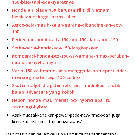
150-bisa-tapi-ada-syaratnya
Honda-air-blade-150-barusan-rilis-di-vietnam-
layakkan-sebagai-aerox-killer
Aerox-saja-masih-kalah-garang-dibandingkan-adv-
150
Perbedaan-honda-adv-150-pcx-150-dan-vario-150
Serba-serbi-honda-adv-150-lengkap-gan
Komparasi-honda-pcx-150-vs-yamaha-nmax-berubah-
ini-dia-penyebabnya
Vario-150-cc-hmmm-bisa-menggoda-hati-sport-rider-
memang-matic-tapi-150-cc-bro
Skuter-italjet-dragster-referensi-modifikasi-skutik-
balap-adventure-yang-kokoh
Heboh-honda-mau-merilis-pcx-hybrid-apa-itu-
teknologi-hybrid
Asal-muasal-kenaikan-power-pada-new-nmax-dan-juga-
konsekuensi-serta-tujuannya-awas/
Dan masih banyak artikel lain yang juga menarik tentang