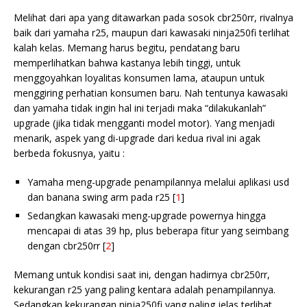
Melihat dari apa yang ditawarkan pada sosok cbr250rr, rivalnya
baik dari yamaha r25, maupun dari kawasaki ninja250fi terlihat
kalah kelas. Memang harus begitu, pendatang baru
memperlihatkan bahwa kastanya lebih tinggi, untuk
menggoyahkan loyalitas konsumen lama, ataupun untuk
menggiring perhatian konsumen baru. Nah tentunya kawasaki
dan yamaha tidak ingin hal ini terjadi maka “dilakukanlah”
upgrade (jika tidak mengganti model motor). Yang menjadi
menarik, aspek yang di-upgrade dari kedua rival ini agak
berbeda fokusnya, yaitu :
Yamaha meng-upgrade penampilannya melalui aplikasi usd
dan banana swing arm pada r25 [
1
]
Sedangkan kawasaki meng-upgrade powernya hingga
mencapai di atas 39 hp, plus beberapa fitur yang seimbang
dengan cbr250rr [
2
]
Memang untuk kondisi saat ini, dengan hadirnya cbr250rr,
kekurangan r25 yang paling kentara adalah penampilannya.
Sedangkan kekurangan ninja250fi yang paling jelas terlihat