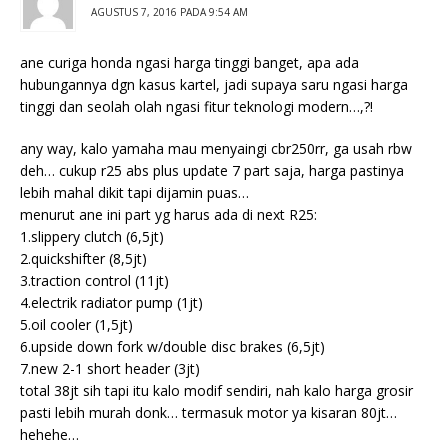
AGUSTUS 7, 2016 PADA 9:54 AM
ane curiga honda ngasi harga tinggi banget, apa ada
hubungannya dgn kasus kartel, jadi supaya saru ngasi harga
tinggi dan seolah olah ngasi fitur teknologi modern…,?!
any way, kalo yamaha mau menyaingi cbr250rr, ga usah rbw
deh… cukup r25 abs plus update 7 part saja, harga pastinya
lebih mahal dikit tapi dijamin puas…
menurut ane ini part yg harus ada di next R25:
1.slippery clutch (6,5jt)
2.quickshifter (8,5jt)
3.traction control (11jt)
4.electrik radiator pump (1jt)
5.oil cooler (1,5jt)
6.upside down fork w/double disc brakes (6,5jt)
7.new 2-1 short header (3jt)
total 38jt sih tapi itu kalo modif sendiri, nah kalo harga grosir
pasti lebih murah donk… termasuk motor ya kisaran 80jt…
hehehe…