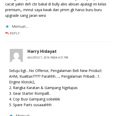
cacat yakin deh cbr bakal di bully abis abisan apalagi ini kelas
premium,, mnrut saya kwak dan yimm gk harus buru buru
upgrade sang jaran wesi
Memuat...
REPLY
Harry Hidayat
AGUSTUS 7, 2016 PADA 4:31 PM
Setuju bgt…No Offense, Pengalaman Beli New Product
AHM, Kualitas????? Parahhh…., Pengalaman Pribadi…1.
Engine Klotok2,
2. Rangka Karatan & Gampang Ngelupas
3. Gear Starter Rompalll..
4. Cop Busi Gampang sobekkk
5. Spare Parts susaaahhh
Memuat...