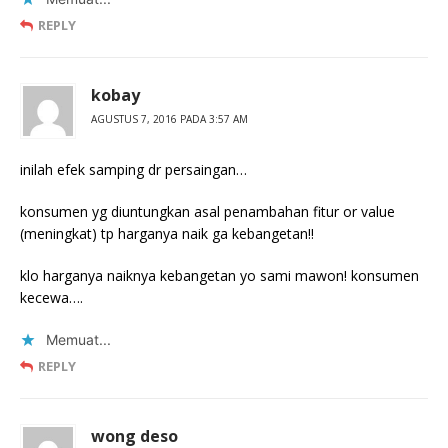
REPLY
kobay
AGUSTUS 7, 2016 PADA 3:57 AM
inilah efek samping dr persaingan…
konsumen yg diuntungkan asal penambahan fitur or value
(meningkat) tp harganya naik ga kebangetan!!
klo harganya naiknya kebangetan yo sami mawon! konsumen
kecewa….
Memuat...
REPLY
wong deso