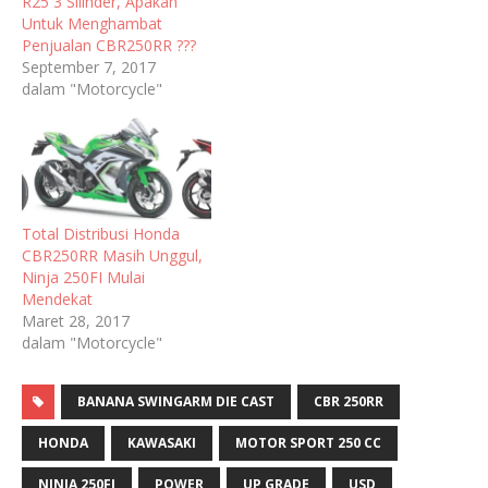
R25 3 Silinder, Apakah
Untuk Menghambat
Penjualan CBR250RR ???
September 7, 2017
dalam "Motorcycle"
Total Distribusi Honda
CBR250RR Masih Unggul,
Ninja 250FI Mulai
Mendekat
Maret 28, 2017
dalam "Motorcycle"
BANANA SWINGARM DIE CAST
CBR 250RR
HONDA
KAWASAKI
MOTOR SPORT 250 CC
NINJA 250FI
POWER
UP GRADE
USD