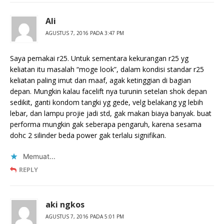
Ali
AGUSTUS 7, 2016 PADA 3:47 PM
Saya pemakai r25. Untuk sementara kekurangan r25 yg
keliatan itu masalah “moge look”, dalam kondisi standar r25
keliatan paling imut dan maaf, agak ketinggian di bagian
depan. Mungkin kalau facelift nya turunin setelan shok depan
sedikit, ganti kondom tangki yg gede, velg belakang yg lebih
lebar, dan lampu projie jadi std, gak makan biaya banyak. buat
performa mungkin gak seberapa pengaruh, karena sesama
dohc 2 silinder beda power gak terlalu signifikan.
Memuat...
REPLY
aki ngkos
AGUSTUS 7, 2016 PADA 5:01 PM