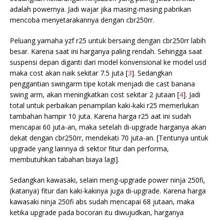
adalah powernya. Jadi wajar jika masing-masing pabrikan
mencoba menyetarakannya dengan cbr250rr.
Peluang yamaha yzf r25 untuk bersaing dengan cbr250rr labih
besar. Karena saat ini harganya paling rendah. Sehingga saat
suspensi depan diganti dari model konvensional ke model usd
maka cost akan naik sekitar 7.5 juta [
3
]. Sedangkan
penggantian swingarm tipe kotak menjadi die cast banana
swing arm, akan meningkatkan cost sekitar 2 jutaan [
4
]. Jadi
total untuk perbaikan penampilan kaki-kaki r25 memerlukan
tambahan hampir 10 juta. Karena harga r25 aat ini sudah
mencapai 60 juta-an, maka setelah di-upgrade harganya akan
dekat dengan cbr250rr, mendekati 70 juta-an. [Tentunya untuk
upgrade yang lainnya di sektor fitur dan performa,
membutuhkan tabahan biaya lagi].
Sedangkan kawasaki, selain meng-upgrade power ninja 250fi,
(katanya) fitur dan kaki-kakinya juga di-upgrade. Karena harga
kawasaki ninja 250fi abs sudah mencapai 68 jutaan, maka
ketika upgrade pada bocoran itu diwujudkan, harganya