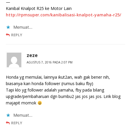
—
Kanibal Knalpot R25 ke Motor Lain
http://rpmsuper.com/kanibalisasi-knalpot-yamaha-r25/
Memuat...
REPLY
zeze
AGUSTUS 7, 2016 PADA 2:07 PM
Honda yg memulai, lainnya ikut2an, wah gak bener nih,
biasanya kan honda follower (rumus baku fby)
Tapi klo yg follower adalah yamaha, fby pada bilang
upgrade/pembaharuan dgn bumbu2 jas jos jas jos. Lirik blog
majapit momok
Memuat...
REPLY