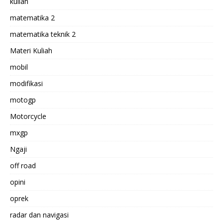
kuliah
matematika 2
matematika teknik 2
Materi Kuliah
mobil
modifikasi
motogp
Motorcycle
mxgp
Ngaji
off road
opini
oprek
radar dan navigasi