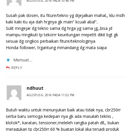
AGUSTUS 6, 2016 PADA 10:46 PM
Susah pak dosen, itu fiture/tekno yg dijejalkan mahal,, klu mslh
kaki kaki itu aja dah hrgnya gk main” kcuali abal”..
Sulit mngejar dg tekno sama dg hrga yg sama jg,,bisa jd
mampu mngikuti tp tekorrr keuntungan mepettt dikit bgt gk
sesuai dg ongkos perbaikan fiture/teknologinya
Honda follower, trgantung mmandang dg mata siapa
Memuat...
REPLY
ndhuut
AGUSTUS 6, 2016 PADA 11:02 PM
Butuh waktu untuk menunjukan baik atau tidak nya, cbr250rr
serba baru semoga kedepan nya gk ada masalah teknis ,
klotok*, karatan, tensioner,meleleh rangka patah dll,, bukan
meragukan tp cbr250rr 60 % buatan lokal jika terjadi produk