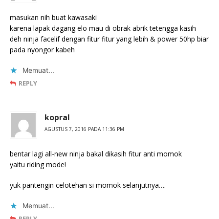
masukan nih buat kawasaki
karena lapak dagang elo mau di obrak abrik tetengga kasih
deh ninja facelif dengan fitur fitur yang lebih & power 50hp biar
pada nyongor kabeh
Memuat...
REPLY
kopral
AGUSTUS 7, 2016 PADA 11:36 PM
bentar lagi all-new ninja bakal dikasih fitur anti momok
yaitu riding mode!
yuk pantengin celotehan si momok selanjutnya….
Memuat...
REPLY