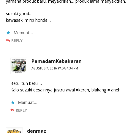
yamaha produk baru, meyakinkan… produk lama menyakitkan.
suzuki good…
kawasaki mirip honda…
Memuat...
REPLY
PemadamKebakaran
AGUSTUS 7, 2016 PADA 4:34 PM
Betul tuh betul…
Kalo suzuki desainnya justru awal =keren, blakang = aneh.
Memuat...
REPLY
denmaz