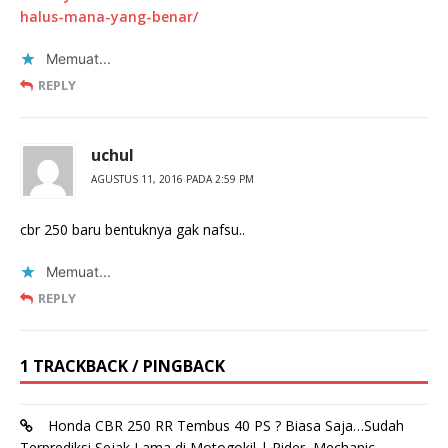
halus-mana-yang-benar/
Memuat...
REPLY
uchul
AGUSTUS 11, 2016 PADA 2:59 PM
cbr 250 baru bentuknya gak nafsu..
Memuat...
REPLY
1 TRACKBACK / PINGBACK
Honda CBR 250 RR Tembus 40 PS ? Biasa Saja…Sudah
Terprediksi Sejak Lama di Motogokil | Rider, Mechanic,