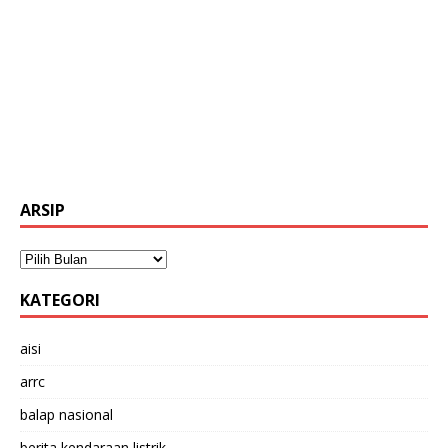
ARSIP
KATEGORI
aisi
arrc
balap nasional
berita kendaraan listrik