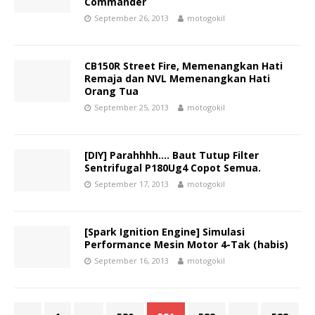
Commander
September 26, 2013
motogokil
CB150R Street Fire, Memenangkan Hati
Remaja dan NVL Memenangkan Hati
Orang Tua
September 25, 2013
motogokil
[DIY] Parahhhh…. Baut Tutup Filter
Sentrifugal P180Ug4 Copot Semua.
September 17, 2013
motogokil
[Spark Ignition Engine] Simulasi
Performance Mesin Motor 4-Tak (habis)
September 16, 2013
motogokil