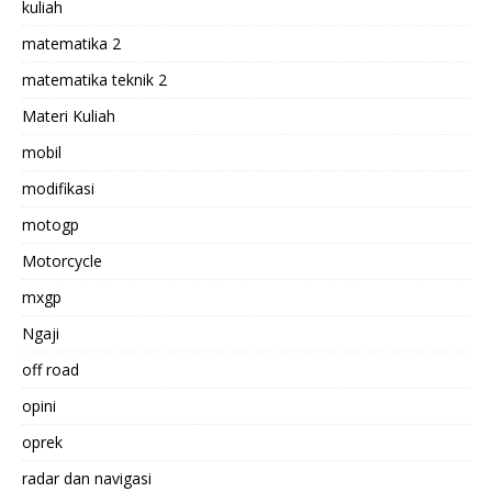
kuliah
matematika 2
matematika teknik 2
Materi Kuliah
mobil
modifikasi
motogp
Motorcycle
mxgp
Ngaji
off road
opini
oprek
radar dan navigasi