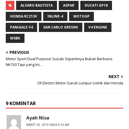
ALVARO BAUTISTA
ASPAR
DUCATI GP18
HONDA RC213V
INLINE-4
MOTOGP
PANIGALE V4
SAN CARLO GRESINI
V4 ENGINE
WSBK
PREVIOUS
Motor Sport Dual Purpose Suzuki Sepertinya Bukan Berbasis
NK150 Tapi yang Ini…
NEXT
CR Electric Motor Garuk Lumpur Listrik dari Honda
9 KOMENTAR
Ayah Nisa
MARET 20, 2019 PADA 9:32 AM