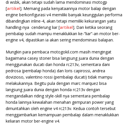
di wsbk, akan tetapi sudah lama mendominasi motogp
[
artikel
]. Memang pada kenyataannya motor balap dengan
engine berkonfigurasi v4 memiliki banyak keunggulan performa
dibandingkan inline-4, akan tetapi memiliki kekurangan yaitu
handling-nya cenderung liar [
artikel
]. Dan ketika seorang
pembalap sudah mampu
menaklukkan ke-“liar”-an motor ber-
engine v4, dipastikan ia akan sering mendominasi balapan.
Mungkin para pembaca motogokil.com masih mengingat
bagaimana casey stoner bisa langsung juara dunia dengan
menggunakan ducati dan honda rc213v, sementara dani
pedrosa (pembalap honda) dan loris capirossi, andrea
dovizioso, valentino rossi (pembalap ducati) tidak mampu
melakukannya. Begitu pula dengan marc marquez bisa
langsung juara dunia dengan honda rc213v dengan
mengandalkan riding style-skill nya sementara pembalap
honda lainnya kewalahan menahan gempuran power yang
dimuntahkan oleh engine v4 rc213v. Kedua contoh tersebut
menggambarkan kemampuan pembalap dalam menaklukkan
keliaran motor ber-engine v4.