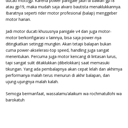
ducati motogp. Karena power panigale jauh di bawah gp18
atau gp19, maka mudah saja alvaro bautista menaklukkannya.
Ibaratnya seperti rider motor profesional (balap) menggeber
motor harian.
Jadi motor ducati khususnya panigale v4 dan juga motor-
motor berkonfigarasi v lainnya, bisa saja power-nya
ditingkatkan setinggi mungkin. Akan tetapi balapan bukan
cuma power-akselerasi-top speed, handling juga sangat
menentukan. Percuma juga motor kencang di lintasan lurus,
tapi sangat sulit ditaklukkan (dibelokkan) saat memasuki
tikungan. Yang ada pembalapnya akan cepat lelah dan akhirnya
performanya malah terus menurun di akhir balapan, dan
ujung-ujungnya malah kalah.
Semoga bermanfaat, wassalamu’alaikum wa rochmatullohi wa
barokatuh