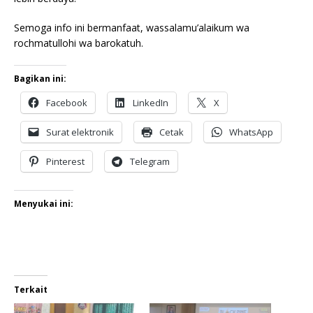
Semoga info ini bermanfaat, wassalamu’alaikum wa
rochmatullohi wa barokatuh.
Bagikan ini:
Facebook
LinkedIn
X
Surat elektronik
Cetak
WhatsApp
Pinterest
Telegram
Menyukai ini:
Terkait