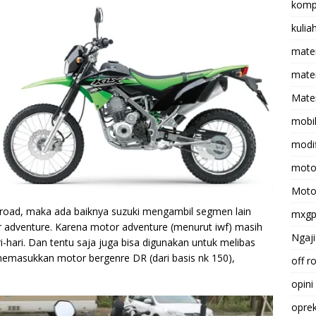
komp
kulia
mate
matem
Mater
mobi
modif
moto
Moto
 road, maka ada baiknya suzuki mengambil segmen lain
mxg
 adventure. Karena motor adventure (menurut iwf) masih
Ngaji
-hari. Dan tentu saja juga bisa digunakan untuk melibas
i memasukkan motor bergenre DR (dari basis nk 150),
off r
opini
opre