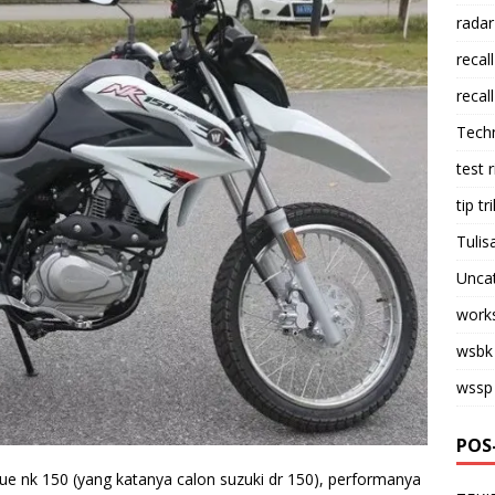
radar
recall
recall
Tech
test 
tip tri
Tulis
Unca
work
wsbk
wssp
POS
aujue nk 150 (yang katanya calon suzuki dr 150), performanya