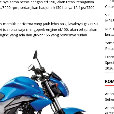
TEKIR
 nya sama persis dengan crf 150, akan tetapi tenaganya
Cetak
ps/8000 rpm, sedangkan haujue nk150 hanya 12.4 ps/7500
STSJ
MPLS
us memiliki performa yang jauh lebih baik, layaknya gsx r150
Run T
 (sis) bisa saja mengoprek engine nk150, akan tetapi akan
bers
 engine yang ada dari gixxer 155 yang powernya sudah
Yama
Petu
Dipr
Speci
2026
KOM
Anon
Sehe
Anon
(PDF