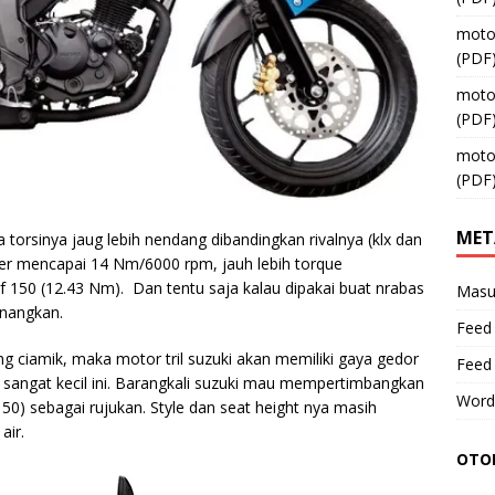
moto
(PDF
moto
(PDF
moto
(PDF
MET
a torsinya jaug lebih nendang dibandingkan rivalnya (klx dan
ixxer mencapai 14 Nm/6000 rpm, jauh lebih torque
 150 (12.43 Nm). Dan tentu saja kalau dipakai buat nrabas
Masu
enangkan.
Feed 
ng ciamik, maka motor tril suzuki akan memiliki gaya gedor
Feed
sangat kecil ini. Barangkali suzuki mau mempertimbangkan
Word
0) sebagai rujukan. Style dan seat height nya masih
air.
OTOM