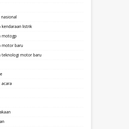
 nasional
a kendaraan listrik
ta motogp
a motor baru
a teknologi motor baru
ne
 acara
lakaan
aan