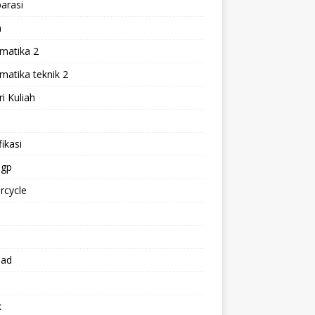
arasi
h
matika 2
atika teknik 2
i Kuliah
l
ikasi
gp
rcycle
p
oad
k