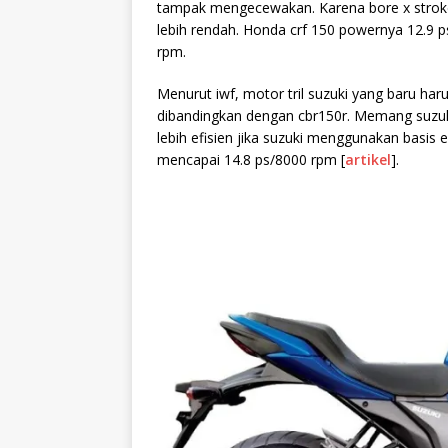
tampak mengecewakan. Karena bore x stroke
lebih rendah. Honda crf 150 powernya 12.9 
rpm.
Menurut iwf, motor tril suzuki yang baru har
dibandingkan dengan cbr150r. Memang suzuki
lebih efisien jika suzuki menggunakan basis
mencapai 14.8 ps/8000 rpm [
artikel
].