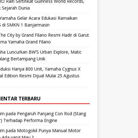
O Raih Sertifikat Guinness World Records,
 Sejarah Dunia
 Yamaha Gelar Acara Edukasi Ramaikan
 di SMKN 1 Banjarmasin
he City by Grand Filano Resmi Hadir di Garut
ama Yamaha Grand Filano
ha Luncurkan BW’S Urban Explore, Matic
alang Bertampang Unik
oduksi Hanya 800 Unit, Yamaha Cygnus X
al Edition Resmi Dijual Mulai 25 Agustus
ENTAR TERBARU
im
pada
Pengaruh Panjang Con Rod (Stang
r) Terhadap Performa Engine
im
pada
Motogokil Punya Manual Motor
) Ada yang Mau ?