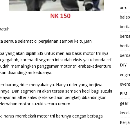
arrc
balap
berit
katuh
beri
ta semua selamat di perjalanan sampai ke tujuan
berit
pa yang akan dipilih SIS untuk menjadi basis motor tril nya
berit
eh gegabah, karena di segmen ini sudah eksis yaitu honda crf
DIY
 mudah memalingkan penggemar motor tril-trabas-adventure
ikan dibandingkan keduanya.
engi
event
sembarang rider menyukainya. Hanya rider yang berjiwa
nya. Dan segmen ini akan terasa semakin kecil bagi suzuki
FIM
layanan after sales (ketersediaan bengkel) dibandingkan
gear
di kelemahan motor suzuki secara umum.
kece
ki harus membekali motor tril barunya dengan
berbagai
Kerj