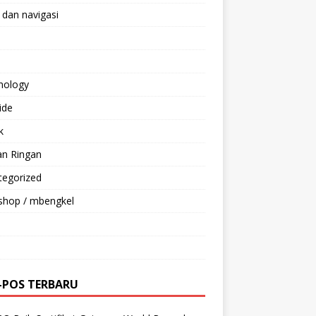
 dan navigasi
nology
ride
k
an Ringan
tegorized
shop / mbengkel
-POS TERBARU