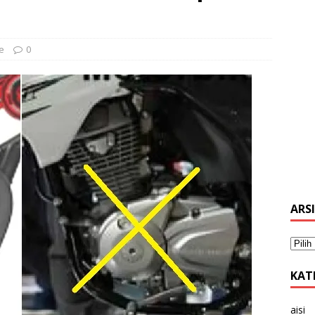
e
0
ARS
KAT
aisi