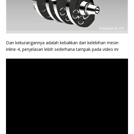
Dan kekurangannya adalah kebalikan dari kelebihan mesin
inline-4, penjelasan lebih sederhana tampak pada video ini