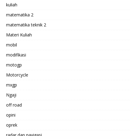
kuliah
matematika 2
matematika teknik 2
Materi Kuliah
mobil
modifikasi
motogp
Motorcycle
mxgp
Ngaji
off road
opini
oprek
radar dan navigasi