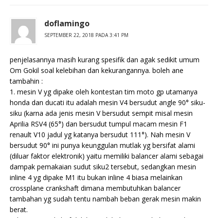
doflamingo
SEPTEMBER 22, 2018 PADA 3:41 PM
penjelasannya masih kurang spesifik dan agak sedikit umum
Om Gokil soal kelebihan dan kekurangannya. boleh ane
tambahin :
1. mesin V yg dipake oleh kontestan tim moto gp utamanya
honda dan ducati itu adalah mesin V4 bersudut angle 90° siku-
siku (karna ada jenis mesin V bersudut sempit misal mesin
Aprilia RSV4 (65°) dan bersudut tumpul macam mesin F1
renault V10 jadul yg katanya bersudut 111°). Nah mesin V
bersudut 90° ini punya keunggulan mutlak yg bersifat alami
(diluar faktor elektronik) yaitu memiliki balancer alami sebagai
dampak pemakaian sudut siku2 tersebut, sedangkan mesin
inline 4 yg dipake M1 itu bukan inline 4 biasa melainkan
crossplane crankshaft dimana membutuhkan balancer
tambahan yg sudah tentu nambah beban gerak mesin makin
berat.