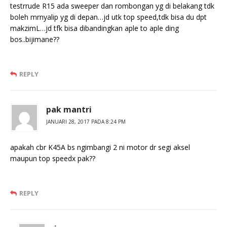
testrrude R15 ada sweeper dan rombongan yg di belakang tdk
boleh mrnyalip yg di depan…jd utk top speed,tdk bisa du dpt
makzimL…jd tfk bisa dibandingkan aple to aple ding
bos..bijimane??
REPLY
pak mantri
JANUARI 28, 2017 PADA 8:24 PM
apakah cbr K45A bs ngimbangi 2 ni motor dr segi aksel
maupun top speedx pak??
REPLY