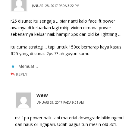
JANUARI 28, 2017 PADA 3:22 PM
r25 disunat itu sengaja ,, biar nanti kalo facelift power
awalnya di keluarkan lagi mirip vixion dimana power
sebenarnya keluar naik hampir 2ps dari old ke lightning …
itu cuma strategi ,, tapi untuk 150cc berharap kaya kasus
R25 yang di sunat 2ps ?? ah guyon kamu
Memuat...
REPLY
wew
JANUARI 29, 2017 PADA 9:01 AM
nvl 1pa power naik tapi material downgrade bikin ngebul
dan haus oli ngapain. Udah bagus tuh mesin old 3c1.