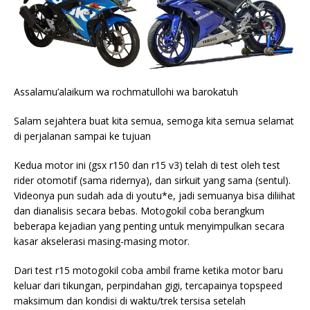
Assalamu’alaikum wa rochmatullohi wa barokatuh
Salam sejahtera buat kita semua, semoga kita semua selamat
di perjalanan sampai ke tujuan
Kedua motor ini (gsx r150 dan r15 v3) telah di test oleh test
rider otomotif (sama ridernya), dan sirkuit yang sama (sentul).
Videonya pun sudah ada di youtu*e, jadi semuanya bisa diliihat
dan dianalisis secara bebas. Motogokil coba berangkum
beberapa kejadian yang penting untuk menyimpulkan secara
kasar akselerasi masing-masing motor.
Dari test r15 motogokil coba ambil frame ketika motor baru
keluar dari tikungan, perpindahan gigi, tercapainya topspeed
maksimum dan kondisi di waktu/trek tersisa setelah