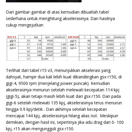
Dari gambar-gambar di atas kemudian dibuatlah tabel
sederhana untuk menghitung akselerasinya. Dan hasilnya
cukup mengejutkan
Terlihat dari tabel r15 v3, menunjukkan akselerasi yang
dahsyat, hampir dua kali lebih kuat dibandiingkan gsx r150, di
gigi-4, 9500 rpm (menjelang power puncak). Kemudian
akselerasinya menurun setelah melewati kecepatan 114 kpj
(gigi-5), akan tetapi masih lebih kuat dari gsx r150. Dan pada
gigi-6 setelah melewati 135 kpj, akselerasinya terus menurun
hingga 0.9 kpj/detik . Dan akhirnya setelah kecepatan
mencapai 144 kpj, akselerasinya hilang alias nol. Meskipun
demikian, dengan hasil ini, sepertinya jika adu drag dari 0- 100
kpj, r15 akan mengungguli gsx r150.