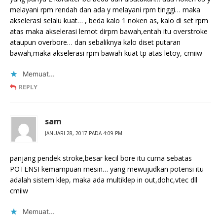
melayani rpm rendah dan ada y melayani rpm tinggi… maka
akselerasi selalu kuat… , beda kalo 1 noken as, kalo di set rpm
atas maka akselerasi lemot dirpm bawah,entah itu overstroke
ataupun overbore… dan sebaliknya kalo diset putaran
bawah,maka akselerasi rpm bawah kuat tp atas letoy, cmiiw
Memuat...
REPLY
sam
JANUARI 28, 2017 PADA 4:09 PM
panjang pendek stroke,besar kecil bore itu cuma sebatas
POTENSI kemampuan mesin… yang mewujudkan potensi itu
adalah sistem klep, maka ada multiklep in out,dohc,vtec dll
cmiiw
Memuat...