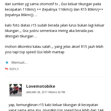
dari sumber yg sama otomotif tv , Gsx keluar tikungan pada
kecepatan 110km/j ++ (tepatnya 116km/j) dan R15 80km/j++
(tepatnya 86km/j) …
kalo foto diatas r15 sudah berada jalan lurus bukan lagi keluar
tikungan ,, Gsx justru sementara miring aka berada pas
ditengan tikungan …
mohon dikoreksi kalau salah ,, yang jelas aksel R15 jauh lebih
joss tapi top speed Gsx lebih mantap
Memuat...
REPLY
Lovemotobike
JANUARI 28, 2017 PADA 6:42 PM
yap, kemungkinan r15 kalo keluar tikungan di kecepatan
yang sama ama gsx, mungkin top speed bisa lebih dari 144,