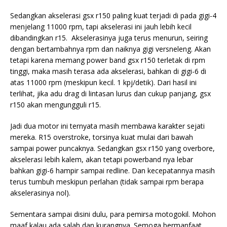
Sedangkan akselerasi gsx r150 paling kuat terjadi di pada gigi-4
menjelang 11000 rpm, tapi akselerasi ini jauh lebih kecil
dibandingkan r15. Akselerasinya juga terus menurun, seiring
dengan bertambahnya rpm dan naiknya gigi versneleng. Akan
tetapi karena memang power band gsx r150 terletak di rpm
tinggi, maka masih terasa ada akselerasi, bahkan di gigi-6 di
atas 11000 rpm (meskipun kecil. 1 kpj/detik). Dari hasil ini
terlihat, jika adu drag di lintasan lurus dan cukup panjang, gsx
r150 akan mengungguli r15.
Jadi dua motor ini ternyata masih membawa karakter sejati
mereka. R15 overstroke, torsinya kuat mulai dari bawah
sampai power puncaknya. Sedangkan gsx r150 yang overbore,
akselerasi lebih kalem, akan tetapi powerband nya lebar
bahkan gigi-6 hampir sampai redline. Dan kecepatannya masih
terus tumbuh meskipun perlahan (tidak sampai rpm berapa
akselerasinya nol).
Sementara sampai disini dulu, para pemirsa motogokil. Mohon
maaf kalau ada salah dan kurangnya. Semoga bermanfaat,