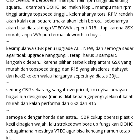
GSX Overbore berpotensi mampu main rpm tinggi dibanding
square…, ditambah DOHC jadi makin klop… mampu main rpm
tinggi artinya topspeed tinggi… kelemahanya torsi RPM rendah
akan kalah dari square ,maka akan lebih boros… sebenarnya
akan bisa diatasi dngn VTEC/VVA seperti R15… tapi karena GSX
murah,tanpa VVA pun termasuk worth to buy…
~
kesimpulanya CBR perlu upgrade ALL NEW, dan semoga sadar
agar tidak upgrade nanggung… tetapi harus 3 sampai 5
langkah didepan… karena pilihan terbaik skrg antara GSX yang
murah dan topspeed tinggi dan R15 yang akselerasi dahsyat
dan kaki2 kokoh walau harganya sepertinya diatas 33jt…
~
sedang CBR sekarang sangat overpriced, cm nyisa lumayan
bagus aja designnya (minus dikit kepala gepeng) ,selain it kalah
murah dan kalah performa dari GSX dan R15
~
semoga didengar honda dan astra… CBR cukup operasi plastik
kecil dibagian wajah, lalu strokedown bore up fungsikan DOHC
sebagaimana mestinya VTEC agar bisa kencang namun tetap
irit…