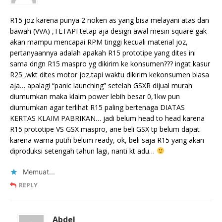
R15 joz karena punya 2 noken as yang bisa melayani atas dan
bawah (VVA) ,TETAPI tetap aja design awal mesin square gak
akan mampu mencapai RPM tinggi kecuali material joz,
pertanyaannya adalah apakah R15 prototipe yang dites ini
sama dngn R15 maspro yg dikirim ke konsumen??? ingat kasur
R25 ,wkt dites motor joz,tapi waktu dikirim kekonsumen biasa
aja… apalagi “panic launching” setelah GSXR dijual murah
diumumkan maka klaim power lebih besar 0,1kw pun
diumumkan agar terlihat R15 paling bertenaga DIATAS
KERTAS KLAIM PABRIKAN… jadi belum head to head karena
R15 prototipe VS GSX maspro, ane beli GSX tp belum dapat
karena warna putih belum ready, ok, beli saja R15 yang akan
diproduksi setengah tahun lagi, nanti kt adu…
Memuat...
REPLY
Abdel