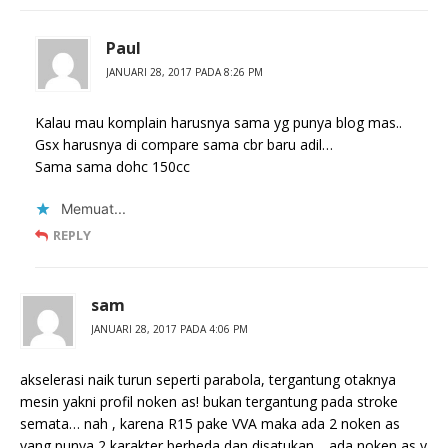
Paul
JANUARI 28, 2017 PADA 8:26 PM
Kalau mau komplain harusnya sama yg punya blog mas..
Gsx harusnya di compare sama cbr baru adil…
Sama sama dohc 150cc
Memuat...
REPLY
sam
JANUARI 28, 2017 PADA 4:06 PM
akselerasi naik turun seperti parabola, tergantung otaknya
mesin yakni profil noken as! bukan tergantung pada stroke
semata… nah , karena R15 pake VVA maka ada 2 noken as
yang punya 2 karakter berbeda dan disatukan… ada noken as y