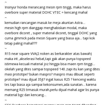
~
Insinyur honda merancang mesin rpm tinggi, maka harus
overbore super material DOHC VTEC = kencang mahal
~
kemudian rancangan masuk ke meja akuntan Astra…
mesin high rpm dianggap menghabiskan modal, maka
overbore dicoret , super material dicoret, tinggal DOHC yang
cuma gimmick pada mesin Square yang biasa aja… tapi kok
tetap paling mahal???
~
R15 near square VVA(2 noken as berkarakter atas bawah)
maka irit ,akselerasi hebat,tapi gak akan punya topspeed
istimewa kecuali material joz hingga bisa maen rpm tinggi…
okelah yang dites sampai topspeed 140 ,tapi itu kan yang dites
masi prototipe? bukan maspro? maspro mau dibuat seperti
prototipe? mau dijual 35jt? ingat kasus R25 ? kenceng waktu
tes tapi biasa aja sampai kekonsumen,ada sunatan… karena
memang R25 trmasuk murah,perlu dijual mahal agar bs punya
material bgz dan kencang…
~