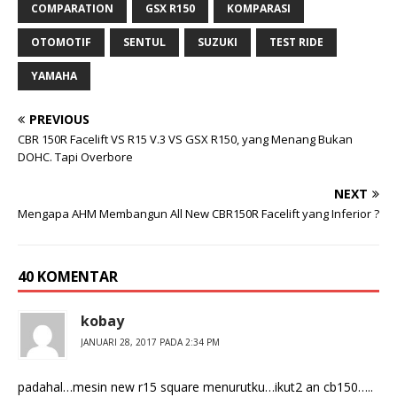
COMPARATION
GSX R150
KOMPARASI
OTOMOTIF
SENTUL
SUZUKI
TEST RIDE
YAMAHA
PREVIOUS
CBR 150R Facelift VS R15 V.3 VS GSX R150, yang Menang Bukan
DOHC. Tapi Overbore
NEXT
Mengapa AHM Membangun All New CBR150R Facelift yang Inferior ?
40 KOMENTAR
kobay
JANUARI 28, 2017 PADA 2:34 PM
padahal…mesin new r15 square menurutku…ikut2 an cb150…..