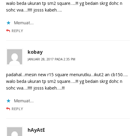
walo beda ukuran tp sm2 square…..!!! yg bedain skrg dohc n
sohc vva….!!!!! josss kabeh…..
Memuat...
REPLY
kobay
JANUARI 28, 2017 PADA 2:35 PM
padahal…mesin new r15 square menurutku…ikut2 an cb150…..
walo beda ukuran tp sm2 square…..!!! yg bedain skrg dohc n
sohc vva….!!!!! josss kabeh…..!!!
Memuat...
REPLY
hAyAtE