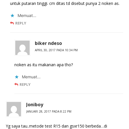
untuk putaran tinggi. cm ditas td disebut punya 2 noken as.
Memuat...
REPLY
biker ndeso
APRIL 30, 2017 PADA 10:34 PM
noken as itu makanan apa tho?
Memuat...
REPLY
Joniboy
JANUARI 28, 2017 PADA 8:22 PM
Yg saya tau..metode test R15 dan gsxr150 berbeda…di