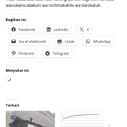
wassalamu’alaikum wa rochmatullohi wa barokatuh.
Bagikan ini:
Facebook
LinkedIn
X
Surat elektronik
Cetak
WhatsApp
Pinterest
Telegram
Menyukai ini:
Terkait