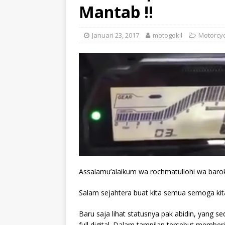
Mantab !!
Januari 23, 2017
motogokil
Motorcyc
Assalamu’alaikum wa rochmatullohi wa baro
Salam sejahtera buat kita semua semoga kit
Baru saja lihat statusnya pak abidin, yang
full digital. Dalam tampilan tersebut memberi