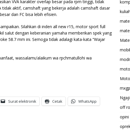
sikan VVA karakter overlap besar pada rpm tinggi, tidak
komp
 tidak aktif, camshaft yang bekerja adalah camshaft dasar
kulia
esar dan FC bisa lebih efisien.
mate
ampaikan. Silahkan di inden all new r15, motor sport full
matem
ogokil salut dengan keberanian yamaha memberikan spek yang
oke 58.7 mm ini. Semoga tidak adalagi kata-kata “Wajar
Mater
mobi
nfaat, wassalamu’alaikum wa rpchmatullohi wa
modif
moto
Moto
mxg
Ngaji
Surat elektronik
Cetak
WhatsApp
off r
opini
opre