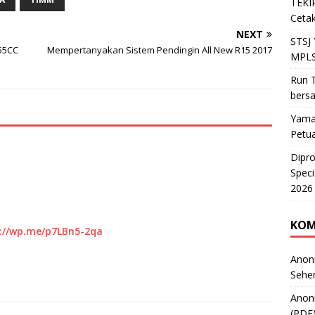
TEKIR
Cetak
NEXT
STSJ
155CC
Mempertanyakan Sistem Pendingin All New R15 2017
MPLS
Run T
bers
Yama
Petu
Dipr
Speci
2026
KOM
://wp.me/p7LBn5-2qa
Anon
Sehe
Anon
(PDF