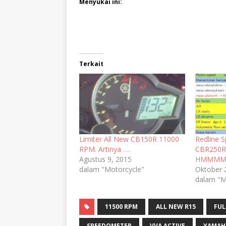
Menyukai ini:
Terkait
Limiter All New CB150R 11000
Redline 
RPM. Artinya ….
CBR250R
Agustus 9, 2015
HMMM
dalam "Motorcycle"
Oktober 
dalam "M
11500 RPM
ALL NEW R15
FUL
SPEEDOMETER
VVA ACTIVE
YAMAH