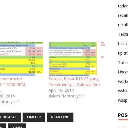
radar
recall
recall
Tech
test 
tip tri
Tulis
Unca
Speedometer
Potensi Besar R15 SE yang
work
R 14000 RPM,
Tersembunyi….Dahsyat Bro
M…
April 19, 2014
wsbk
28, 2015
dalam "Motorcycle"
wssp
otorcycle"
POS
L DIGITAL
LIMITER
READ LINE
A
YIMM