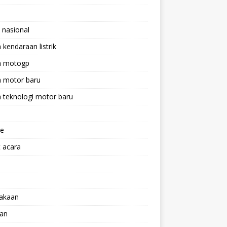
 nasional
a kendaraan listrik
ta motogp
a motor baru
a teknologi motor baru
ne
 acara
lakaan
aan