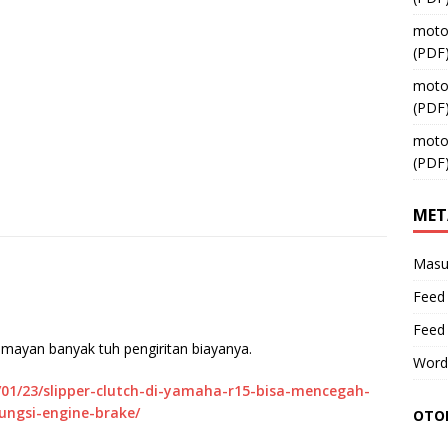
moto
(PDF
moto
(PDF
moto
(PDF
MET
Masu
Feed 
Feed
umayan banyak tuh pengiritan biayanya.
Word
01/23/slipper-clutch-di-yamaha-r15-bisa-mencegah-
ngsi-engine-brake/
OTOM