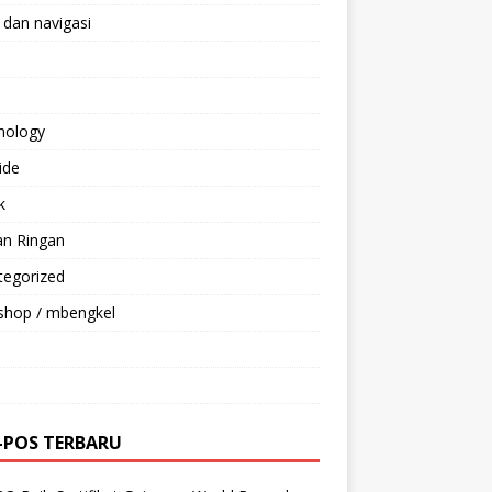
 dan navigasi
nology
ride
k
an Ringan
tegorized
shop / mbengkel
-POS TERBARU