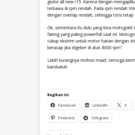
gedor all new r15. Karena dengan mengaplika
terbawa di rpm rendah. Pada rpm rendah VVA
dengan overlap rendah, sehingga torsi tetap b
Ok, sementara itu dulu yang bisa motogokil s
fairing yang paling powerfull saat ini. Mot
cukup ekstrim untuk motor harian dengan str
berasap jika digeber di atas 8000 rpm”.
Lebih kurangnya mohon maaf, semoga berma
barokatuh.
Bagikan ini:
Facebook
LinkedIn
X
Pinterest
Telegram