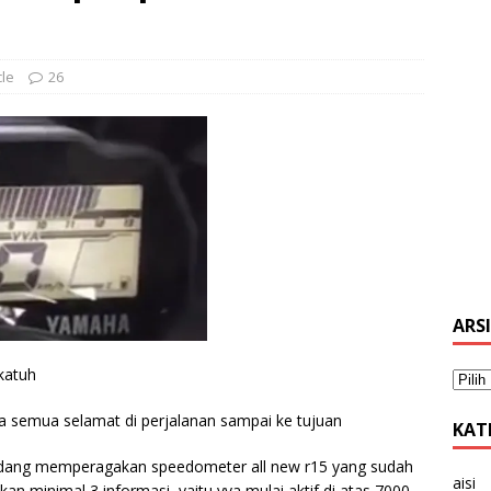
le
26
ARS
katuh
a semua selamat di perjalanan sampai ke tujuan
KAT
 sedang memperagakan speedometer all new r15 yang sudah
aisi
kan minimal 3 informasi, yaitu vva mulai aktif di atas 7000