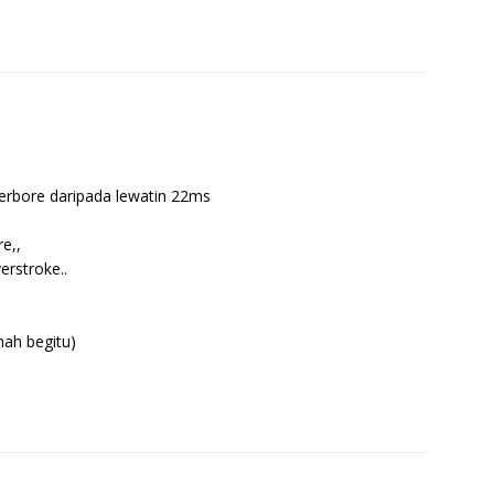
verbore daripada lewatin 22ms
e,,
erstroke..
mah begitu)