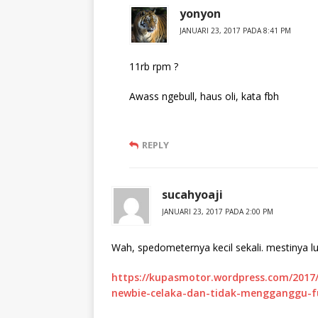
yonyon
JANUARI 23, 2017 PADA 8:41 PM
11rb rpm ?
Awass ngebull, haus oli, kata fbh
REPLY
sucahyoaji
JANUARI 23, 2017 PADA 2:00 PM
Wah, spedometernya kecil sekali. mestinya l
https://kupasmotor.wordpress.com/2017/
newbie-celaka-dan-tidak-mengganggu-fu