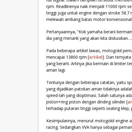
rpm. Readlinenya naik menjadi 11000 rpm sed
tinggi juga untuk engine dengan stroke 58.7
melewati ambang batas motor konvensional
Pertanyaannya, “Kok yamaha berani bermain p
dia yang menarik yang akan kita diskusikan….
Pada beberapa artikel lawas, motogokil pe
mencapai 13800 rpm [
artikel
]. Dan ternyat
yang berarti. Artinya jika bermain di limiter 
aman lagi.
Tentunya dengan beberapa catatan, yaitu spe
yang dijadikan patokan aman tidaknya adalah
speed-lah yang dioptimasi. Salah satunya ad
piston+ring piston dengan dinding silinder [
ar
terhadap putaran tinggi seperti seating klep, 
Kesimpulannya, menurut motogokil engine all
racing. Sedangkan VVA hanya sebagai pemani