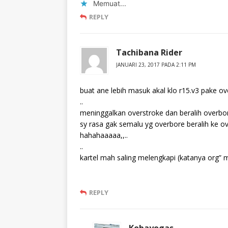
Memuat...
REPLY
Tachibana Rider
JANUARI 23, 2017 PADA 2:11 PM
buat ane lebih masuk akal klo r15.v3 pake o
..
meninggalkan overstroke dan beralih overbor
sy rasa gak semalu yg overbore beralih ke ov
hahahaaaaa,,..
..
kartel mah saling melengkapi (katanya org” 
REPLY
Kobayogas