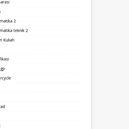
arasi
h
matika 2
atika teknik 2
i Kuliah
l
ikasi
gp
rcycle
p
oad
k