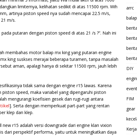
angkan limiternya, kelihatan sedikit di atas 11500 rpm. Wih
arrc
 mm, artinya piston speed nya sudah mencapai 22.5 m/s,
balap
 21 m/s.
berit
ada putaran dengan piston speed di atas 21 /s ?”. Nah ini
beri
berit
rnah membahas motor balap mx king yang putaran engine
berit
a mx king suskses merajai beberapa turamen, tanpa masalah
tersebut aman, apalagi hanya di sekitar 11500 rpm, jauh lebih
DIY
engi
sifikasinya tidak sama dengan engine r15 lawas. Karena
event
 piston speed, maka variabel yang dipengaruhi piston
FIM
alah mengurangi koefisien gesek dan rugi-rugi antara
tikel
]. Serta dengan memperkuat part-part yang rentan
gear
per klep dan klep.
kece
 new r15 adalah versi downgrade dari engine klan vixion
Kerj
s dari perspektif performa, yaitu untuk meningkatkan daya