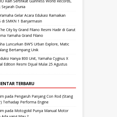
O Raih Sertifikat Guinness World Records,
 Sejarah Dunia
 Yamaha Gelar Acara Edukasi Ramaikan
 di SMKN 1 Banjarmasin
he City by Grand Filano Resmi Hadir di Garut
ama Yamaha Grand Filano
ha Luncurkan BW’S Urban Explore, Matic
alang Bertampang Unik
oduksi Hanya 800 Unit, Yamaha Cygnus X
al Edition Resmi Dijual Mulai 25 Agustus
ENTAR TERBARU
im
pada
Pengaruh Panjang Con Rod (Stang
r) Terhadap Performa Engine
im
pada
Motogokil Punya Manual Motor
) Ada yang Mau ?