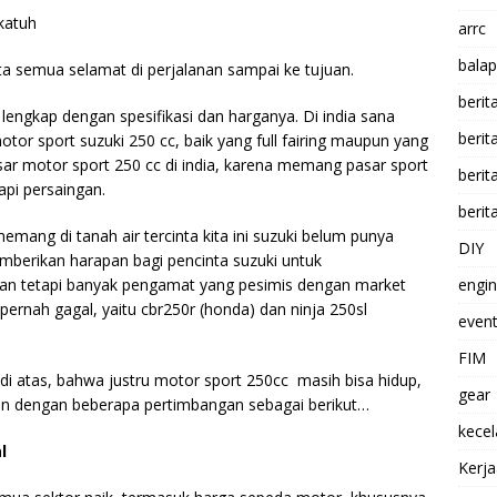
katuh
arrc
balap
ta semua selamat di perjalanan sampai ke tujuan.
berit
ia lengkap dengan spesifikasi dan harganya. Di india sana
beri
r sport suzuki 250 cc, baik yang full fairing maupun yang
sar motor sport 250 cc di india, karena memang pasar sport
berit
pi persaingan.
berit
emang di tanah air tercinta kita ini suzuki belum punya
DIY
mberikan harapan bagi pencinta suzuki untuk
kan tetapi banyak pengamat yang pesimis dengan market
engi
n pernah gagal, yaitu cbr250r (honda) dan ninja 250sl
event
FIM
 di atas, bahwa justru motor sport 250cc masih bisa hidup,
gear
kan dengan beberapa pertimbangan sebagai berikut…
kece
l
Kerj