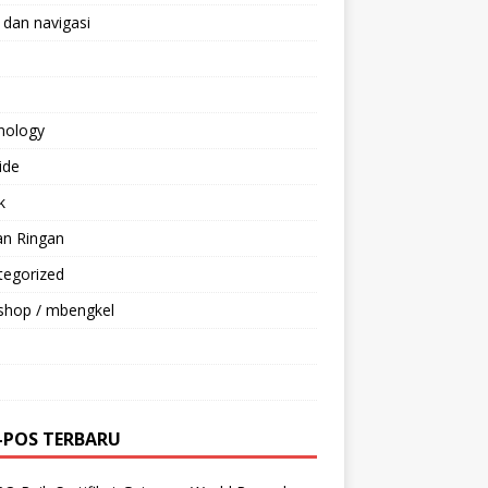
 dan navigasi
nology
ride
k
an Ringan
tegorized
shop / mbengkel
-POS TERBARU