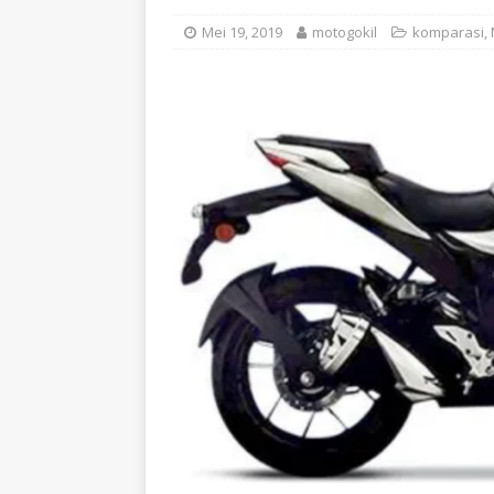
Mei 19, 2019
motogokil
komparasi
,