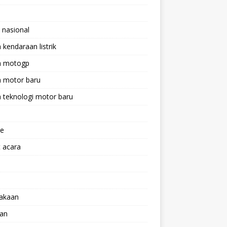
 nasional
a kendaraan listrik
ta motogp
a motor baru
a teknologi motor baru
ne
 acara
lakaan
aan