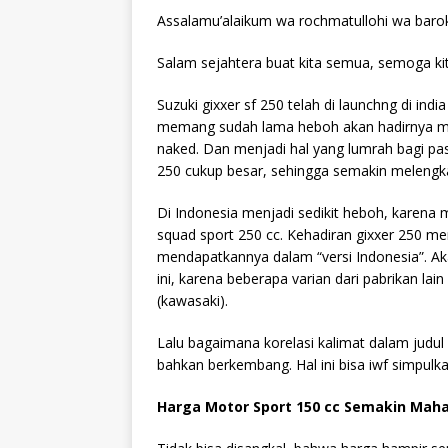
Assalamu’alaikum wa rochmatullohi wa baro
Salam sejahtera buat kita semua, semoga ki
Suzuki gixxer sf 250 telah di launchng di ind
memang sudah lama heboh akan hadirnya moto
naked. Dan menjadi hal yang lumrah bagi pa
250 cukup besar, sehingga semakin melengka
Di Indonesia menjadi sedikit heboh, karena m
squad sport 250 cc. Kehadiran gixxer 250 me
mendapatkannya dalam “versi Indonesia”. A
ini, karena beberapa varian dari pabrikan lai
(kawasaki).
Lalu bagaimana korelasi kalimat dalam judul
bahkan berkembang. Hal ini bisa iwf simpul
Harga Motor Sport 150 cc Semakin Maha