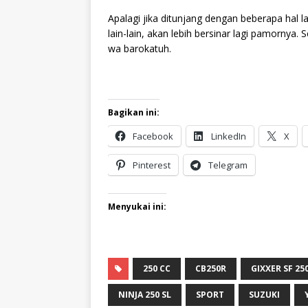
Apalagi jika ditunjang dengan beberapa hal la
lain-lain, akan lebih bersinar lagi pamorny
wa barokatuh.
Bagikan ini:
Facebook
LinkedIn
X
Pinterest
Telegram
Menyukai ini:
250 CC
CB250R
GIXXER SF 25
NINJA 250 SL
SPORT
SUZUKI