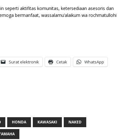
in seperti aktifitas komunitas, ketersediaan asesoris dan
a. Semoga bermanfaat, wassalamu’alaikum wa rochmatullohi
Surat elektronik
Cetak
WhatsApp
0
HONDA
KAWASAKI
NAKED
YAMAHA