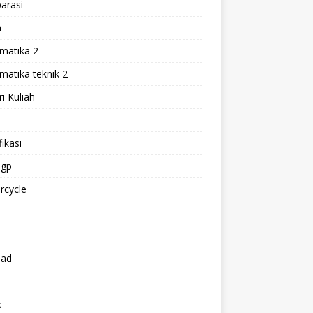
arasi
h
matika 2
atika teknik 2
i Kuliah
l
ikasi
gp
rcycle
p
oad
k