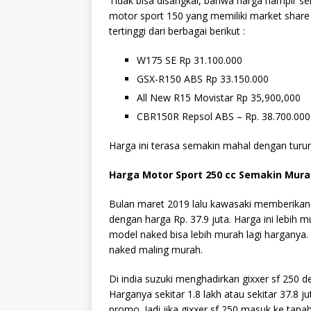
Tidak bisa disangkal, bahwa harga hampir s
motor sport 150 yang memiliki market share 
tertinggi dari berbagai berikut :
W175 SE Rp 31.100.000
GSX-R150 ABS Rp 33.150.000
All New R15 Movistar Rp 35,900,000
CBR150R Repsol ABS – Rp. 38.700.000
Harga ini terasa semakin mahal dengan tur
Harga Motor Sport 250 cc Semakin Mur
Bulan maret 2019 lalu kawasaki memberikan 
dengan harga Rp. 37.9 juta. Harga ini lebih 
model naked bisa lebih murah lagi harganya
naked maling murah.
Di india suzuki menghadirkan gixxer sf 250 d
Harganya sekitar 1.8 lakh atau sekitar 37.8 j
promo. Jadi jika gixxer sf 250 masuk ke tanah