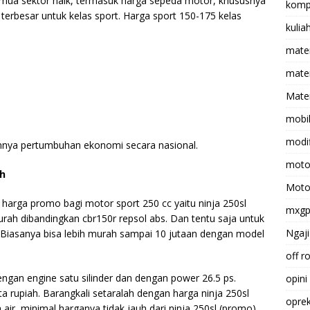
emua sektor naik, termasuk harga sepeda motor, khususnya
komp
terbesar untuk kelas sport. Harga sport 150-175 kelas
kulia
mate
matem
Mater
mobi
modif
unnya pertumbuhan ekonomi secara nasional.
moto
ah
Moto
harga promo bagi motor sport 250 cc yaitu ninja 250sl
mxg
murah dibandingkan cbr150r repsol abs. Dan tentu saja untuk
Ngaji
. Biasanya bisa lebih murah sampai 10 jutaan dengan model
off r
engan engine satu silinder dan dengan power 26.5 ps.
opini
uta rupiah. Barangkali setaralah dengan harga ninja 250sl
opre
 air, minimal harganya tidak jauh dari ninja 250sl (promo).