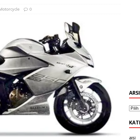
Motorcycle
0
ARS
KAT
aisi