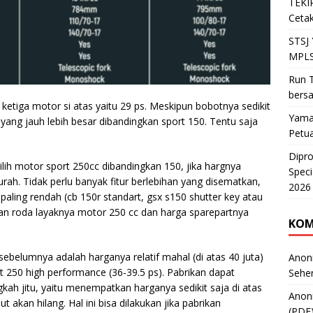
TEKIR
Cetak
STSJ
MPLS
Run T
bers
 ketiga motor si atas yaitu 29 ps. Meskipun bobotnya sedikit
Yama
 yang jauh lebih besar dibandingkan sport 150. Tentu saja
Petu
Dipr
ilih motor sport 250cc dibandingkan 150, jika hargnya
Speci
murah. Tidak perlu banyak fitur berlebihan yang disematkan,
2026
paling rendah (cb 150r standart, gsx s150 shutter key atau
 dan roda layaknya motor 250 cc dan harga sparepartnya
KOM
ebelumnya adalah harganya relatif mahal (di atas 40 juta)
Anon
 250 high performance (36-39.5 ps). Pabrikan dapat
Sehe
gkah jitu, yaitu menempatkan harganya sedikit saja di atas
Anon
akan hilang. Hal ini bisa dilakukan jika pabrikan
(PDF