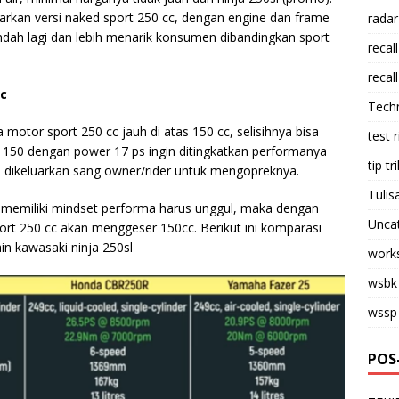
arkan versi naked sport 250 cc, dengan engine dan frame
radar
ndah lagi dan lebih menarik konsumen dibandingkan sport
recall
recall
cc
Tech
 motor sport 250 cc jauh di atas 150 cc, selisihnya bisa
test 
 150 dengan power 17 ps ingin ditingkatkan performanya
tip tri
s dikeluarkan sang owner/rider untuk mengopreknya.
Tulis
 memiliki mindset performa harus unggul, maka dengan
Unca
rt 250 cc akan menggeser 150cc. Berikut ini komparasi
in kawasaki ninja 250sl
work
wsbk
wssp
POS