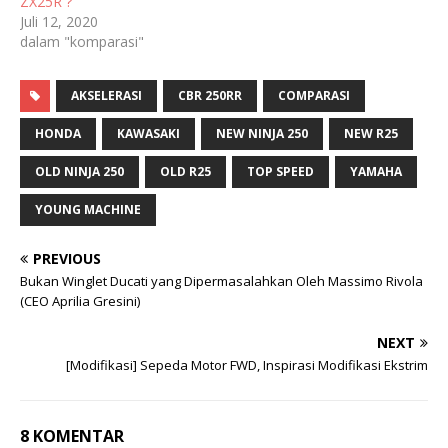
ZX25R ?
Juli 12, 2020
dalam "komparasi"
AKSELERASI
CBR 250RR
COMPARASI
HONDA
KAWASAKI
NEW NINJA 250
NEW R25
OLD NINJA 250
OLD R25
TOP SPEED
YAMAHA
YOUNG MACHINE
PREVIOUS
Bukan Winglet Ducati yang Dipermasalahkan Oleh Massimo Rivola
(CEO Aprilia Gresini)
NEXT
[Modifikasi] Sepeda Motor FWD, Inspirasi Modifikasi Ekstrim
8 KOMENTAR