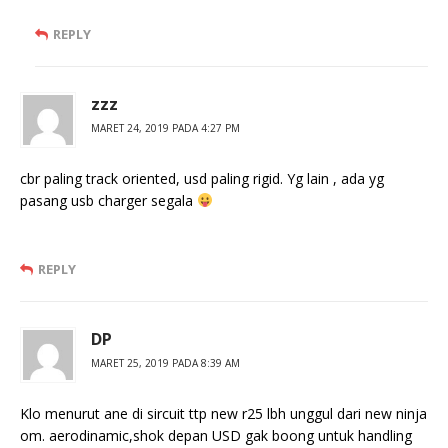
REPLY
zzz
MARET 24, 2019 PADA 4:27 PM
cbr paling track oriented, usd paling rigid. Yg lain , ada yg
pasang usb charger segala
REPLY
DP
MARET 25, 2019 PADA 8:39 AM
Klo menurut ane di sircuit ttp new r25 lbh unggul dari new ninja
om. aerodinamic,shok depan USD gak boong untuk handling