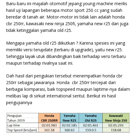
Baru-baru ini majalah otomotif jepang young-machine merilis
hasil uji lapangan beberapa motor sport 250 cc yang sudah
beredar di tanah air. Motor-motor ini tidak lain adalah honda
cbr 250rr, kawasaki new ninja 250fi, yamaha new r25 dan juga
tidak ketinggalan yamaha old r25.
Mengapa yamaha old r25 diikutkan ? Karena spesies ini yang
memiliki versi terupdate (terbaru di upgrade), yaitu new r25.
Sehingga layak utuk dibandingkan baik terhadap versi terbaru
maupun terhadap rivalnya saat ini.
Dah hasil dari pengukian tersebut menempatkan
honda cbr
250rr sebagai jawaranya. Honda cbr 250rr tercepat dari
berbagai komparasi, baik topspeed maupun laptime-nya dalam
melibas lap di sirkuit international sentul. Berikut ini hasil
pengujiannya