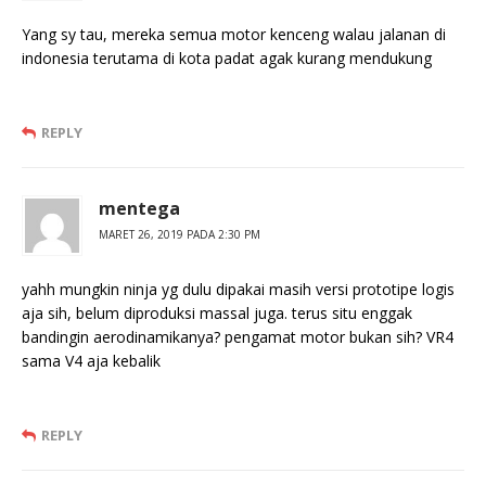
Yang sy tau, mereka semua motor kenceng walau jalanan di
indonesia terutama di kota padat agak kurang mendukung
REPLY
mentega
MARET 26, 2019 PADA 2:30 PM
yahh mungkin ninja yg dulu dipakai masih versi prototipe logis
aja sih, belum diproduksi massal juga. terus situ enggak
bandingin aerodinamikanya? pengamat motor bukan sih? VR4
sama V4 aja kebalik
REPLY