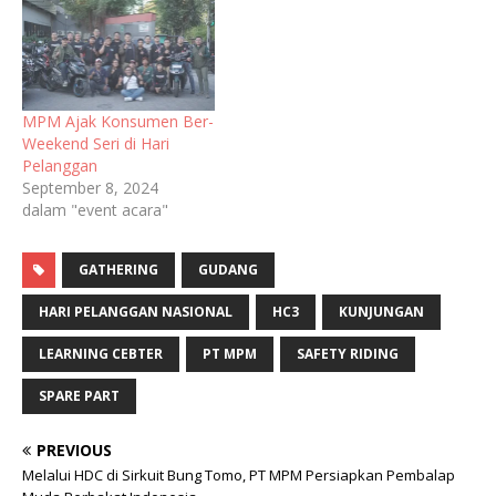
MPM Ajak Konsumen Ber-
Weekend Seri di Hari
Pelanggan
September 8, 2024
dalam "event acara"
GATHERING
GUDANG
HARI PELANGGAN NASIONAL
HC3
KUNJUNGAN
LEARNING CEBTER
PT MPM
SAFETY RIDING
SPARE PART
PREVIOUS
Melalui HDC di Sirkuit Bung Tomo, PT MPM Persiapkan Pembalap