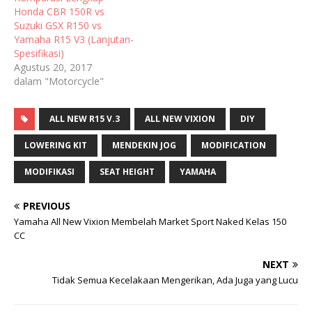
Honda CBR 150R vs
Suzuki GSX R150 vs
Yamaha R15 V3 (Lanjutan-
Spesifikasi)
Agustus 20, 2017
dalam "Motorcycle"
ALL NEW R15 V.3
ALL NEW VIXION
DIY
LOWERING KIT
MENDEKIN JOG
MODIFICATION
MODIFIKASI
SEAT HEIGHT
YAMAHA
PREVIOUS
Yamaha All New Vixion Membelah Market Sport Naked Kelas 150
CC
NEXT
Tidak Semua Kecelakaan Mengerikan, Ada Juga yang Lucu