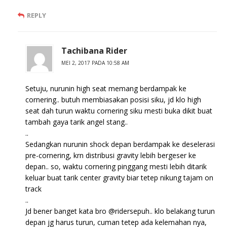
REPLY
Tachibana Rider
MEI 2, 2017 PADA 10:58 AM
Setuju, nurunin high seat memang berdampak ke
cornering.. butuh membiasakan posisi siku, jd klo high
seat dah turun waktu cornering siku mesti buka dikit buat
tambah gaya tarik angel stang..
..
Sedangkan nurunin shock depan berdampak ke deselerasi
pre-cornering, krn distribusi gravity lebih bergeser ke
depan.. so, waktu cornering pinggang mesti lebih ditarik
keluar buat tarik center gravity biar tetep nikung tajam on
track
..
Jd bener banget kata bro @ridersepuh.. klo belakang turun
depan jg harus turun, cuman tetep ada kelemahan nya,