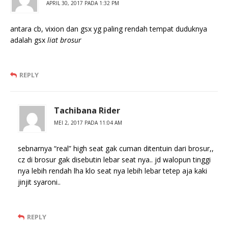
APRIL 30, 2017 PADA 1:32 PM
antara cb, vixion dan gsx yg paling rendah tempat duduknya
adalah gsx
liat brosur
REPLY
Tachibana Rider
MEI 2, 2017 PADA 11:04 AM
sebnarnya “real” high seat gak cuman ditentuin dari brosur,,
cz di brosur gak disebutin lebar seat nya.. jd walopun tinggi
nya lebih rendah lha klo seat nya lebih lebar tetep aja kaki
jinjit syaroni..
REPLY