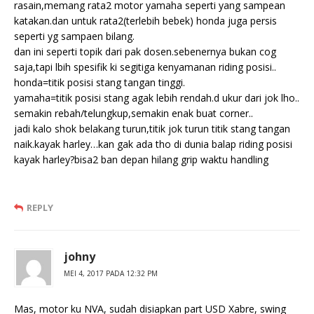
rasain,memang rata2 motor yamaha seperti yang sampean
katakan.dan untuk rata2(terlebih bebek) honda juga persis
seperti yg sampaen bilang.
dan ini seperti topik dari pak dosen.sebenernya bukan cog
saja,tapi lbih spesifik ki segitiga kenyamanan riding posisi..
honda=titik posisi stang tangan tinggi.
yamaha=titik posisi stang agak lebih rendah.d ukur dari jok lho..
semakin rebah/telungkup,semakin enak buat corner..
jadi kalo shok belakang turun,titik jok turun titik stang tangan
naik.kayak harley…kan gak ada tho di dunia balap riding posisi
kayak harley?bisa2 ban depan hilang grip waktu handling
REPLY
johny
MEI 4, 2017 PADA 12:32 PM
Mas, motor ku NVA, sudah disiapkan part USD Xabre, swing