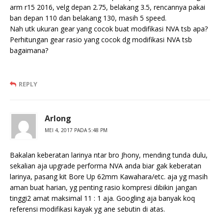
arm r15 2016, velg depan 2.75, belakang 3.5, rencannya pakai
ban depan 110 dan belakang 130, masih 5 speed.
Nah utk ukuran gear yang cocok buat modifikasi NVA tsb apa?
Perhitungan gear rasio yang cocok dg modifikasi NVA tsb
bagaimana?
REPLY
Arlong
MEI 4, 2017 PADA 5:48 PM
Bakalan keberatan larinya ntar bro Jhony, mending tunda dulu,
sekalian aja upgrade performa NVA anda biar gak keberatan
larinya, pasang kit Bore Up 62mm Kawahara/etc. aja yg masih
aman buat harian, yg penting rasio kompresi dibikin jangan
tinggi2 amat maksimal 11 : 1 aja. Googling aja banyak koq
referensi modifikasi kayak yg ane sebutin di atas.