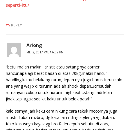
seperti-itu/
REPLY
Arlong
MEI 2, 2017 PADA 6:02 PM
“betul.malah makin liar stit atau satang nya.corner
hancur,apalagi berat badan di atas 70kg,makin hancur
handling.kalau belakang turun,depan nya juga harus turun.kalo
ane yang wajib di turunin adalah shock depan.3cmsudah
rumanyan cukup untuk nurunin highseat…stang jadi lebih
jinak,tapi agak sedikit kaku untuk belok patah”
kalo stirnya jadi kaku cara nikung cara tekuk motornya juga
musti diubah mzbro, dg kata lain riding stylenya yg diubah.
Kalo kasusnya kayak yg bro Ridersepuh sebutin di atas,