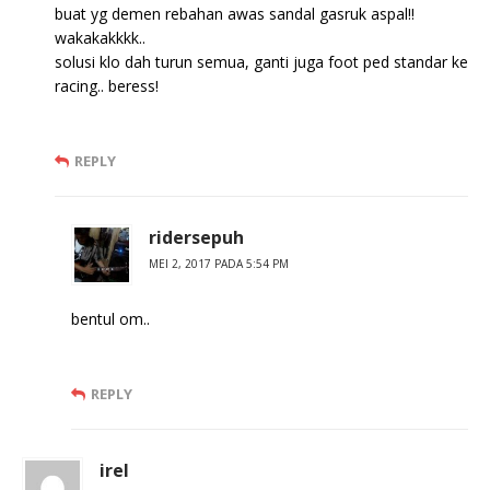
buat yg demen rebahan awas sandal gasruk aspal!!
wakakakkkk..
solusi klo dah turun semua, ganti juga foot ped standar ke
racing.. beress!
REPLY
ridersepuh
MEI 2, 2017 PADA 5:54 PM
bentul om..
REPLY
irel