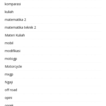
komparasi
kuliah
matematika 2
matematika teknik 2
Materi Kuliah
mobil
modifikasi
motogp
Motorcycle
mxgp
Ngaji
off road
opini
oprek