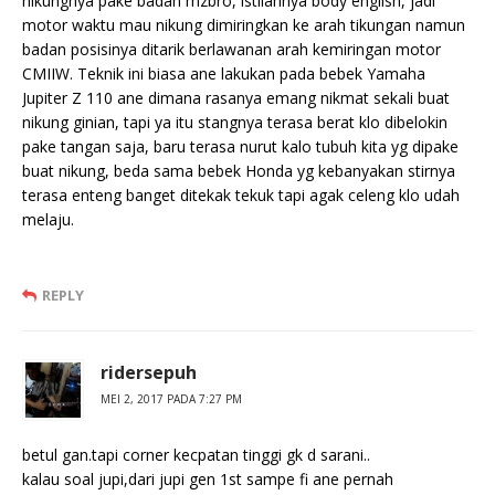
nikungnya pake badan mzbro, istilahnya body english, jadi
motor waktu mau nikung dimiringkan ke arah tikungan namun
badan posisinya ditarik berlawanan arah kemiringan motor
CMIIW. Teknik ini biasa ane lakukan pada bebek Yamaha
Jupiter Z 110 ane dimana rasanya emang nikmat sekali buat
nikung ginian, tapi ya itu stangnya terasa berat klo dibelokin
pake tangan saja, baru terasa nurut kalo tubuh kita yg dipake
buat nikung, beda sama bebek Honda yg kebanyakan stirnya
terasa enteng banget ditekak tekuk tapi agak celeng klo udah
melaju.
REPLY
ridersepuh
MEI 2, 2017 PADA 7:27 PM
betul gan.tapi corner kecpatan tinggi gk d sarani..
kalau soal jupi,dari jupi gen 1st sampe fi ane pernah