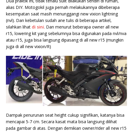
Dua praktik ini, tidak terlalu sulit dilakukan sendiri di rumah,
alias DIY. Motogokil juga pernah melakukannya dibeberapa
kesempatan saat masih menunggangi new vixion lightning
(nvl). Dan kebetulan sudah ane tulis di beberapa artikel,
silahkan lihat
di sini
. Dan menurut beberapa owner all new
r15, lowering kit yang sebelumnya bisa digunakan pada nvl/nva
atau r15, juga bisa langsung dipasang di all new r15 (mungkin
juga di all new vixion/R)
Dampak penurunan seat height cukup signifikan, katanya bisa
mencapai 5-7 cm. Secara kasat mata bisa langsung dilihat
pada gambar di atas. Dengan demikian owner/rider all new r15