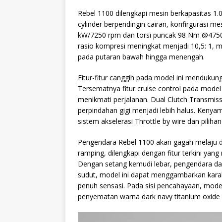
Rebel 1100 dilengkapi mesin berkapasitas 1.0
cylinder berpendingin cairan, konfirgurasi 
kW/7250 rpm dan torsi puncak 98 Nm @475
rasio kompresi meningkat menjadi 10,5: 1,
pada putaran bawah hingga menengah.
Fitur-fitur canggih pada model ini mendukun
Tersematnya fitur cruise control pada mode
menikmati perjalanan. Dual Clutch Transmi
perpindahan gigi menjadi lebih halus. Ken
sistem akselerasi Throttle by wire dan piliha
Pengendara Rebel 1100 akan gagah melaju di 
ramping, dilengkapi dengan fitur terkini y
Dengan setang kemudi lebar, pengendara da
sudut, model ini dapat menggambarkan kar
penuh sensasi. Pada sisi pencahayaan, model 
penyematan warna dark navy titanium oxide 