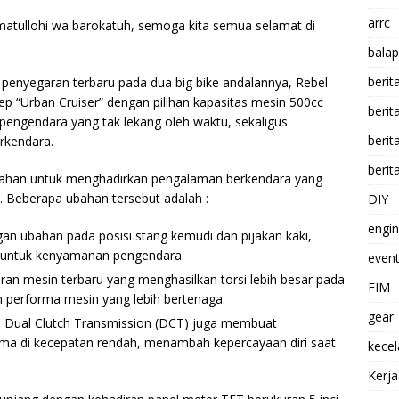
arrc
atullohi wa barokatuh, semoga kita semua selamat di
balap
berit
enyegaran terbaru pada dua big bike andalannya, Rebel
p “Urban Cruiser” dengan pilihan kapasitas mesin 500cc
beri
pengendara yang tak lekang oleh waktu, sekaligus
berit
kendara.
berit
bahan untuk menghadirkan pengalaman berkendara yang
h. Beberapa ubahan tersebut adalah :
DIY
engi
an ubahan pada posisi stang kemudi dan pijakan kaki,
l untuk kenyamanan pengendara.
event
uran mesin terbaru yang menghasilkan torsi lebih besar pada
FIM
performa mesin yang lebih bertenaga.
gear
 Dual Clutch Transmission (DCT) juga membuat
tama di kecepatan rendah, menambah kepercayaan diri saat
kece
Kerj