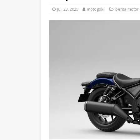
Juli 23, 2025
motogokil
berita motor