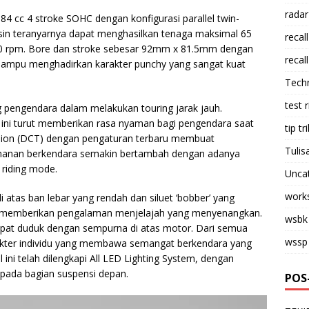
radar
84 cc 4 stroke SOHC dengan konfigurasi parallel twin-
mesin teranyarnya dapat menghasilkan tenaga maksimal 65
recall
0 rpm. Bore dan stroke sebesar 92mm x 81.5mm dengan
recall
 mampu menghadirkan karakter punchy yang sangat kuat
Tech
test 
g pengendara dalam melakukan touring jarak jauh.
l ini turut memberikan rasa nyaman bagi pengendara saat
tip tri
ssion (DCT) dengan pengaturan terbaru membuat
Tulis
yamanan berkendara semakin bertambah dengan adanya
n riding mode.
Unca
work
atas ban lebar yang rendah dan siluet ‘bobber’ yang
ang memberikan pengalaman menjelajah yang menyenangkan.
wsbk
pat duduk dengan sempurna di atas motor. Dari semua
wssp
akter individu yang membawa semangat berkendara yang
ini telah dilengkapi All LED Lighting System, dengan
pada bagian suspensi depan.
POS