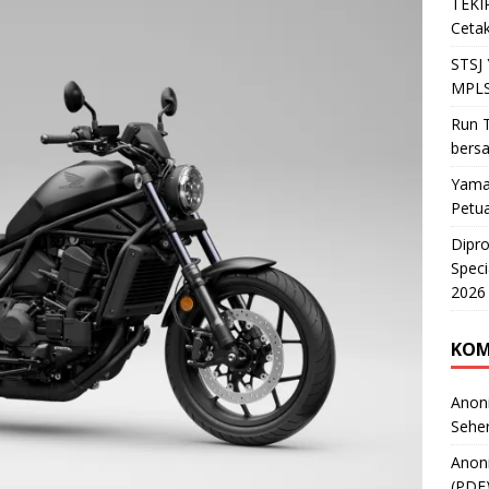
TEKIR
Cetak
STSJ
MPLS
Run T
bers
Yama
Petu
Dipr
Speci
2026
KOM
Anon
Sehe
Anon
(PDF