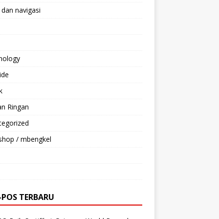
 dan navigasi
nology
ride
k
an Ringan
tegorized
shop / mbengkel
-POS TERBARU