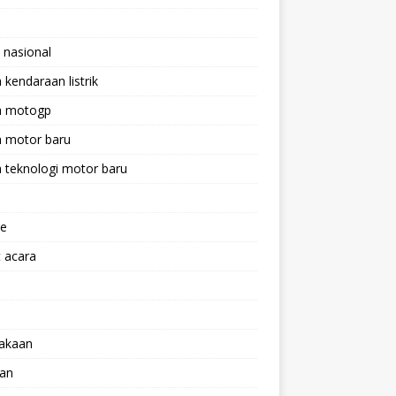
 nasional
a kendaraan listrik
ta motogp
a motor baru
a teknologi motor baru
ne
 acara
lakaan
aan