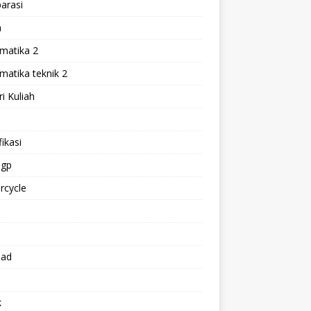
arasi
h
matika 2
atika teknik 2
i Kuliah
l
ikasi
gp
rcycle
p
oad
k