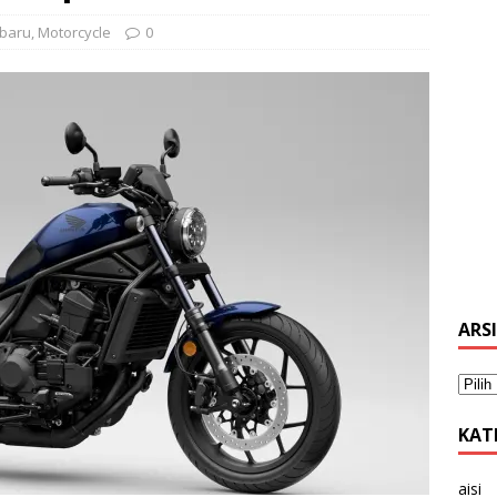
 baru
,
Motorcycle
0
ARS
KAT
aisi