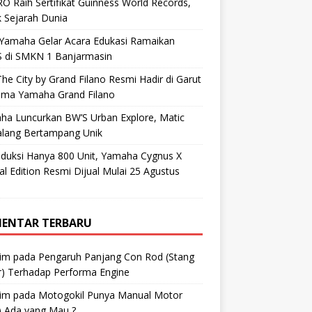
O Raih Sertifikat Guinness World Records,
 Sejarah Dunia
 Yamaha Gelar Acara Edukasi Ramaikan
 di SMKN 1 Banjarmasin
he City by Grand Filano Resmi Hadir di Garut
ama Yamaha Grand Filano
ha Luncurkan BW’S Urban Explore, Matic
alang Bertampang Unik
oduksi Hanya 800 Unit, Yamaha Cygnus X
al Edition Resmi Dijual Mulai 25 Agustus
ENTAR TERBARU
im
pada
Pengaruh Panjang Con Rod (Stang
r) Terhadap Performa Engine
im
pada
Motogokil Punya Manual Motor
) Ada yang Mau ?