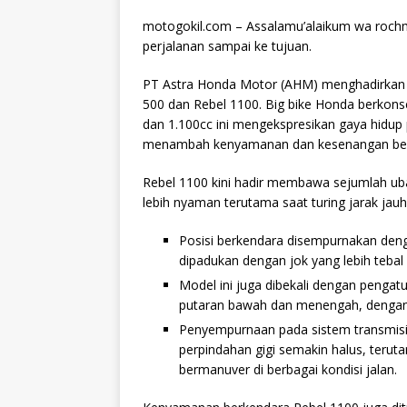
motogokil.com – Assalamu’alaikum wa rochm
perjalanan sampai ke tujuan.
PT Astra Honda Motor (AHM) menghadirkan p
500 dan Rebel 1100. Big bike Honda berkonse
dan 1.100cc ini mengekspresikan gaya hidup 
menambah kenyamanan dan kesenangan ber
Rebel 1100 kini hadir membawa sejumlah u
lebih nyaman terutama saat turing jarak jau
Posisi berkendara disempurnakan deng
dipadukan dengan jok yang lebih teba
Model ini juga dibekali dengan pengat
putaran bawah dan menengah, dengan 
Penyempurnaan pada sistem transmisi
perpindahan gigi semakin halus, teru
bermanuver di berbagai kondisi jalan.