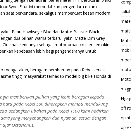
njang dengan kehadiran panel meter TFT berukuran 5 inci
komp
da RoadSync. Fitur ini memudahkan pengendara dalam
kulia
ran saat berkendara, sekaligus memperkuat kesan modern
mate
matem
 yakni Pearl Hawkseye Blue dan Matte Ballistic Black
r dengan dua pilihan warna terbaru, yakni Matte Dim Grey
Mater
. Ciri khas keduanya sebagai motor urban cruiser semakin
mobi
erikan kebebasan lebih bagi pengendaranya untuk
modif
moto
tro mengatakan, beragam pembaruan pada Rebel series
asme tinggi masyarakat terhadap model big bike Honda di
Moto
mxg
ingin memberikan pilihan yang lebih beragam kepada
Ngaji
arna baru pada Rebel 500 diharapkan mampu mendukung
off r
 beda, sedangkan ubahan pada Rebel 1100 kami hadirkan
ndara yang menyenangkan dan nyaman, sesuai dengan
opini
 ujar Octavianus.
opre