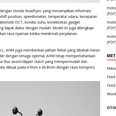
moto
ci dengan Honda RoadSync yang menampilkan informasi
(PDF
 shift position, speedometer, temperatur udara, kecepatan
kteristik DCT, kondisi suhu, konektivitas gadget
moto
g dapat diatur dengan mudah. Model ini juga dilengkapi
(PDF
kan rasa nyaman ketika menikmati perjalanan.
moto
(PDF
00cc, AHM juga memberikan pilihan Rebel yang dibekali mesin
MET
linder dengan tenaga optimal. AHM tetap mempertahankan
 fitur assist/slipper clutch yang mempermudah dan
roke dibuat pada 67mm x 66.8mm dengan rasio kompresi
Masu
Feed 
Feed
Word
OTOM