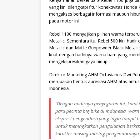
Kenyamanan berkendara Rebel 1100 juga ditu
yang kini dilengkapi fitur konektivitas Hon
mengakses berbagai informasi maupun hibu
pada motor ini.
Rebel 1100 menyajikan pilihan warna terbaru
Metallic. Sementara itu, Rebel 500 kini hadi
Metallic dan Matte Gunpowder Black Metallic
kuat dengan hadirnya warna baru yang memb
mengekspresikan gaya hidup.
Direktur Marketing AHM Octavianus Dwi Pu
merupakan bentuk apresiasi AHM atas antusi
Indonesia.
“Dengan hadirnya penyegaran ini, kami 
para pecinta big bike di Indonesia. W
ekspresi pengendara yang ingin tampil
untuk meningkatkan pengalaman berke
karakter masing-masing pengendaranya,”