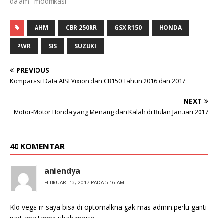
dalam "modifikasi"
AHM
CBR 250RR
GSX R150
HONDA
PWR
SIS
SUZUKI
PREVIOUS
Komparasi Data AISI Vixion dan CB150 Tahun 2016 dan 2017
NEXT
Motor-Motor Honda yang Menang dan Kalah di Bulan Januari 2017
40 KOMENTAR
aniendya
FEBRUARI 13, 2017 PADA 5:16 AM
Klo vega rr saya bisa di optomalkna gak mas admin.perlu ganti
part apa tanpa ubah mesin