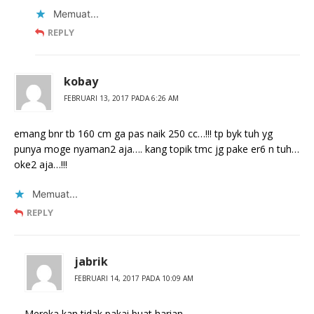
Memuat...
REPLY
kobay
FEBRUARI 13, 2017 PADA 6:26 AM
emang bnr tb 160 cm ga pas naik 250 cc…!!! tp byk tuh yg
punya moge nyaman2 aja…. kang topik tmc jg pake er6 n tuh…
oke2 aja…!!!
Memuat...
REPLY
jabrik
FEBRUARI 14, 2017 PADA 10:09 AM
Mereka kan tidak pakai buat harian.