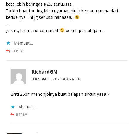
kota lebih beringas R25, seriuusss.
Tp klo buat touring lebih nyaman ninja kemana-mana dari
kedua nya.. ini jg seriuss! hahaaaa,,
..
gsx-r ,, hmm.. no comment
belum pernah jajal..
Memuat...
REPLY
RichardGN
FEBRUARI 13, 2017 PADA 6:45 PM
Brrti 250rr menonjolnya buat balapan sirkuit yaaa ?
Memuat...
REPLY