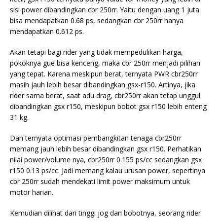
sisi power dibandingkan cbr 250rr. Yaitu dengan uang 1 juta
bisa mendapatkan 0.68 ps, sedangkan cbr 250rr hanya
mendapatkan 0.612 ps.
Akan tetapi bagi rider yang tidak mempedulikan harga,
pokoknya gue bisa kenceng, maka cbr 250rr menjadi pilihan
yang tepat. Karena meskipun berat, ternyata PWR cbr250rr
masih jauh lebih besar dibandingkan gsx-r150. Artinya, jika
rider sama berat, saat adu drag, cbr250rr akan tetap unggul
dibandingkan gsx r150, meskipun bobot gsx r150 lebih enteng
31 kg.
Dan ternyata optimasi pembangkitan tenaga cbr250rr
memang jauh lebih besar dibandingkan gsx r150. Perhatikan
nilai power/volume nya, cbr250rr 0.155 ps/cc sedangkan gsx
r150 0.13 ps/cc. Jadi memang kalau urusan power, sepertinya
cbr 250rr sudah mendekati limit power maksimum untuk
motor harian.
Kemudian dilihat dari tinggi jog dan bobotnya, seorang rider