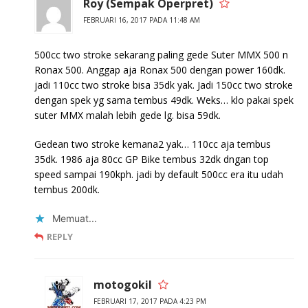
Roy (Sempak Operpret)
FEBRUARI 16, 2017 PADA 11:48 AM
500cc two stroke sekarang paling gede Suter MMX 500 n
Ronax 500. Anggap aja Ronax 500 dengan power 160dk.
jadi 110cc two stroke bisa 35dk yak. Jadi 150cc two stroke
dengan spek yg sama tembus 49dk. Weks… klo pakai spek
suter MMX malah lebih gede lg. bisa 59dk.
Gedean two stroke kemana2 yak… 110cc aja tembus
35dk. 1986 aja 80cc GP Bike tembus 32dk dngan top
speed sampai 190kph. jadi by default 500cc era itu udah
tembus 200dk.
Memuat...
REPLY
motogokil
FEBRUARI 17, 2017 PADA 4:23 PM