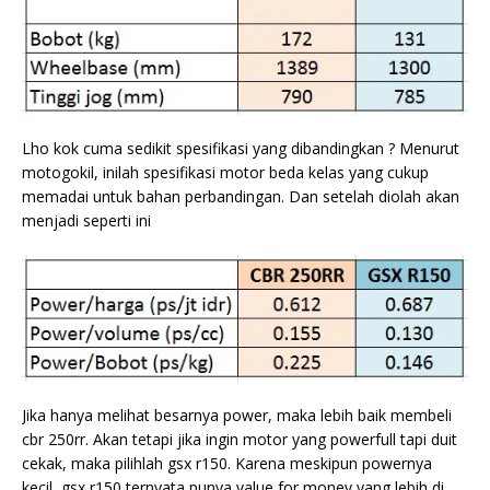
Lho kok cuma sedikit spesifikasi yang dibandingkan ? Menurut
motogokil, inilah spesifikasi motor beda kelas yang cukup
memadai untuk bahan perbandingan. Dan setelah diolah akan
menjadi seperti ini
Jika hanya melihat besarnya power, maka lebih baik membeli
cbr 250rr. Akan tetapi jika ingin motor yang powerfull tapi duit
cekak, maka pilihlah gsx r150. Karena meskipun powernya
kecil, gsx r150 ternyata punya value for money yang lebih di