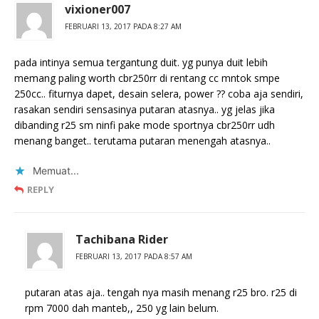
vixioner007
FEBRUARI 13, 2017 PADA 8:27 AM
pada intinya semua tergantung duit. yg punya duit lebih
memang paling worth cbr250rr di rentang cc mntok smpe
250cc.. fiturnya dapet, desain selera, power ?? coba aja sendiri,
rasakan sendiri sensasinya putaran atasnya.. yg jelas jika
dibanding r25 sm ninfi pake mode sportnya cbr250rr udh
menang banget.. terutama putaran menengah atasnya..
Memuat...
REPLY
Tachibana Rider
FEBRUARI 13, 2017 PADA 8:57 AM
putaran atas aja.. tengah nya masih menang r25 bro. r25 di
rpm 7000 dah manteb,, 250 yg lain belum.