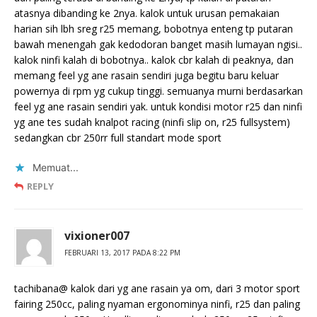
atasnya dibanding ke 2nya. kalok untuk urusan pemakaian
harian sih lbh sreg r25 memang, bobotnya enteng tp putaran
bawah menengah gak kedodoran banget masih lumayan ngisi..
kalok ninfi kalah di bobotnya.. kalok cbr kalah di peaknya, dan
memang feel yg ane rasain sendiri juga begitu baru keluar
powernya di rpm yg cukup tinggi. semuanya murni berdasarkan
feel yg ane rasain sendiri yak. untuk kondisi motor r25 dan ninfi
yg ane tes sudah knalpot racing (ninfi slip on, r25 fullsystem)
sedangkan cbr 250rr full standart mode sport
Memuat...
REPLY
vixioner007
FEBRUARI 13, 2017 PADA 8:22 PM
tachibana@ kalok dari yg ane rasain ya om, dari 3 motor sport
fairing 250cc, paling nyaman ergonominya ninfi, r25 dan paling