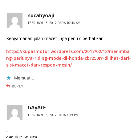
sucahyoaji
FEBRUARI 13, 2017 PADA 10:46 AM
Kenyamanan jalan macet juga perlu diperhatikan
https://kupasmotor.wordpress.com/2017/02/12/menimba
ng-perlunya-riding-mode-di-honda-cbr250rr-dilihat-dari-
sisi-macet-dan-respon-mesin/
Memuat...
REPLY
hAyAtE
FEBRUARI 13, 2017 PADA 7:39 PM
…
dgn duit 60 juta