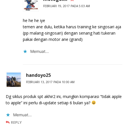
FEBRUARI 19, 2017 PADA 5:03 AM
he he he iye
temen ane dulu, ketika harus training ke singosari aja
(pp malang-singosari) dengan senang hati tukeran
pakai dengan motor ane (grand)
Memuat...
handoyo25
FEBRUARI 13, 2017 PADA 10:00 AM
Dg siklus produk spt akhir2 ini, mungkin komparasi “tidak apple
to apple” ini perlu di-update setiap 6 bulan ya?
Memuat...
REPLY