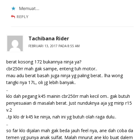
Memuat...
REPLY
Tachibana Rider
FEBRUARI 13, 2017 PADA 8:55 AM
berat kosong 172 bukannya ninja ya?
cbr250rr mah gak sampe, enteng tuh motor..
mau adu berat basah juga ninja yg paling berat.. lha wong
tangki nya 17L, oli jg lebih banyak..
..
klo dah pegang k45 mainin cbr250rr mah kecil om.. gak butuh
penyesuaian di masalah berat. Just nunduknya aja yg mirip r15
v.2
..tp klo dr k45 ke ninja, nah ini yg butuh olah raga dulu..
..
so far klo dijalan mah gak beda jauh feel nya, ane dah coba da
temen yg punya anak sulfat. Malah mnurut ane klo buat dalem