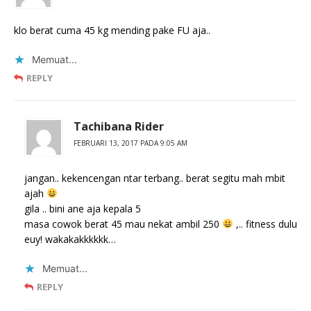
klo berat cuma 45 kg mending pake FU aja..
Memuat...
REPLY
Tachibana Rider
FEBRUARI 13, 2017 PADA 9:05 AM
jangan.. kekencengan ntar terbang.. berat segitu mah mbit
ajah
gila .. bini ane aja kepala 5
masa cowok berat 45 mau nekat ambil 250
,.. fitness dulu
euy! wakakakkkkkk…
Memuat...
REPLY