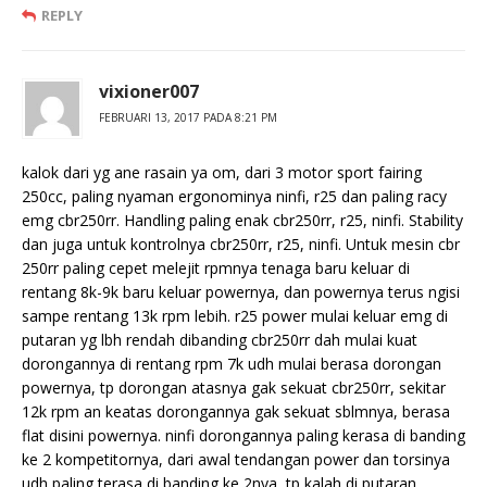
REPLY
vixioner007
FEBRUARI 13, 2017 PADA 8:21 PM
kalok dari yg ane rasain ya om, dari 3 motor sport fairing
250cc, paling nyaman ergonominya ninfi, r25 dan paling racy
emg cbr250rr. Handling paling enak cbr250rr, r25, ninfi. Stability
dan juga untuk kontrolnya cbr250rr, r25, ninfi. Untuk mesin cbr
250rr paling cepet melejit rpmnya tenaga baru keluar di
rentang 8k-9k baru keluar powernya, dan powernya terus ngisi
sampe rentang 13k rpm lebih. r25 power mulai keluar emg di
putaran yg lbh rendah dibanding cbr250rr dah mulai kuat
dorongannya di rentang rpm 7k udh mulai berasa dorongan
powernya, tp dorongan atasnya gak sekuat cbr250rr, sekitar
12k rpm an keatas dorongannya gak sekuat sblmnya, berasa
flat disini powernya. ninfi dorongannya paling kerasa di banding
ke 2 kompetitornya, dari awal tendangan power dan torsinya
udh paling terasa di banding ke 2nya, tp kalah di putaran