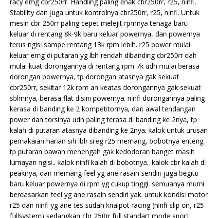
racy emg cbr250rr. Handling paling enak cbr250rr, r25, ninfi.
Stability dan juga untuk kontrolnya cbr250rr, r25, ninfi. Untuk
mesin cbr 250rr paling cepet melejit rpmnya tenaga baru
keluar di rentang 8k-9k baru keluar powernya, dan powernya
terus ngisi sampe rentang 13k rpm lebih. r25 power mulai
keluar emg di putaran yg lbh rendah dibanding cbr250rr dah
mulai kuat dorongannya di rentang rpm 7k udh mulai berasa
dorongan powernya, tp dorongan atasnya gak sekuat
cbr250rr, sekitar 12k rpm an keatas dorongannya gak sekuat
sblmnya, berasa flat disini powernya. ninfi dorongannya paling
kerasa di banding ke 2 kompetitornya, dari awal tendangan
power dan torsinya udh paling terasa di banding ke 2nya, tp
kalah di putaran atasnya dibanding ke 2nya. kalok untuk urusan
pemakaian harian sih lbh sreg r25 memang, bobotnya enteng
tp putaran bawah menengah gak kedodoran banget masih
lumayan ngisi.. kalok ninfi kalah di bobotnya.. kalok cbr kalah di
peaknya, dan memang feel yg ane rasain sendiri juga begitu
baru keluar powernya di rpm yg cukup tinggi. semuanya murni
berdasarkan feel yg ane rasain sendiri yak. untuk kondisi motor
r25 dan ninfi yg ane tes sudah knalpot racing (ninfi slip on, r25
fullsystem) sedangkan cbr 250rr full standart mode sport