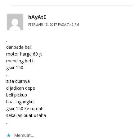
hAyAtE
FEBRUARI 13, 2017 PADA 7:42 PM
…
daripada beli
motor harga 60 jt
mending beLi
gsxr 150
…
sisa duitnya
dijadikan depe
beli pickup
buat ngangkut
gsxr 150 ke rumah
sekalian buat usaha
…
Memuat...