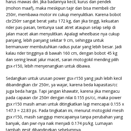
harus mawas diri. Jika badannya kecil, kurus dan pendek
(mohon maaf), maka meskipun tajir dan bisa membeli cbr
250rr, membawa motor ini cukup menyulitkan. Karena bobot
cbr250rr sangat berat yaitu 172 kg, dan jika tinggi, kekuatan
rider pas-pasan, tentunya saat atret ataupun selap selip di
jalan macet akan menyulitkan. Apalagi wheelbase nya cukup
panjang, lebih panjang sekitar 9 cm, sehingga untuk
bermanuver membutuhkan radius putar yang lebih besar. Jadi
kalau rider tingginya di bawah 160 cm, dengan bobot 45 kg
dan sering lewat jalur macet, saran motogokil mending pilih
gsx-r150, lebih menyenangkan untuk dibawa.
Sedangkan untuk urusan power gsx-r150 yang jauh lebih kecil
dibandingkan cbr 250rr, ya wajar, karena beda kapasitas/cc
juga beda harga. Tapi jangan khawatir, karena jika mengacu
pada capaian cbr 250rr dengan nilai 0.155 ps/cc, maka power
gsx r150 masih aman untuk ditingkatkan lagi mencapai 0.155 x
147.3 = 22.83 ps. Pada tingkatan ini, menurut motogokil mesih
gsx r150, masih sanggup mencapainya tanpa perubahan yang
banyak, dan pwr-nya naik menjadi 0.174 ps/kg. Lumayan
tambah gesit dibandingkan sebelumnya.