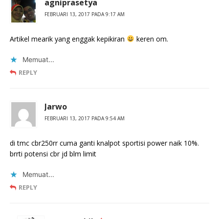
agniprasetya
FEBRUARI 13, 2017 PADA 9:17 AM
Artikel mearik yang enggak kepikiran
keren om.
Memuat...
REPLY
Jarwo
FEBRUARI 13, 2017 PADA 9:54 AM
di tmc cbr250rr cuma ganti knalpot sportisi power naik 10%.
brrti potensi cbr jd blm limit
Memuat...
REPLY