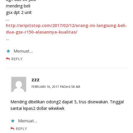
mending beli
gsx dpt 2 unit
…
http://aripitstop.com/2017/02/12/orang-ini-langsung-beli-
dua-gsx-r150-alasannya-kualitas/
…
Memuat...
REPLY
zzz
FEBRUARI 16, 2017 PADA 6:58 AM
Mending dibelikan odong2 dapat 5, trus disewakan. Tinggal
santai kipas2 dollar wkwkwk
Memuat...
REPLY