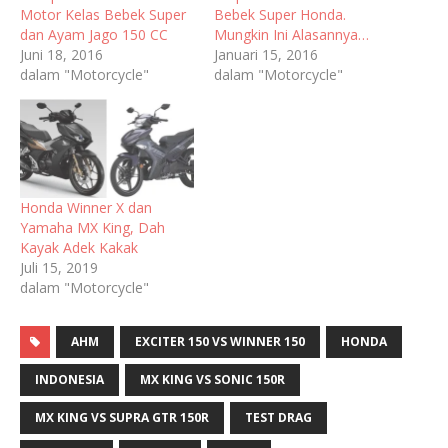
Motor Kelas Bebek Super
Bebek Super Honda.
dan Ayam Jago 150 CC
Mungkin Ini Alasannya…
Juni 18, 2016
Januari 15, 2016
dalam "Motorcycle"
dalam "Motorcycle"
Honda Winner X dan
Yamaha MX King, Dah
Kayak Adek Kakak
Juli 15, 2019
dalam "Motorcycle"
AHM
EXCITER 150 VS WINNER 150
HONDA
INDONESIA
MX KING VS SONIC 150R
MX KING VS SUPRA GTR 150R
TEST DRAG