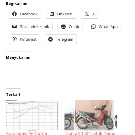
Bagikan ini:
Facebook
LinkedIn
X
Surat elektronik
Cetak
WhatsApp
Pinterest
Telegram
Menyukai ini:
Terkait
Komparasi Performa
"SupraX 150" untuk Nama