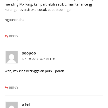
mending MX King, kan part lebih sedikit, maintenance jg
kurango, overstroke cocok buat stop n go
ngoahahaha
REPLY
soopoo
JUNI 10, 2016 PADA 8:54 PM
wah, mx king ketinggalan jauh .. parah
REPLY
afel