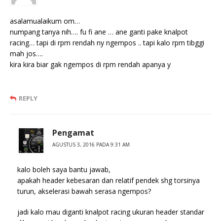
asalamualaikum om…
numpang tanya nih…. fu fi ane … ane ganti pake knalpot
racing… tapi di rpm rendah ny ngempos .. tapi kalo rpm tibggi
mah jos….
kira kira biar gak ngempos di rpm rendah apanya y
REPLY
Pengamat
AGUSTUS 3, 2016 PADA 9:31 AM
kalo boleh saya bantu jawab,
apakah header kebesaran dan relatif pendek shg torsinya
turun, akselerasi bawah serasa ngempos?
jadi kalo mau diganti knalpot racing ukuran header standar