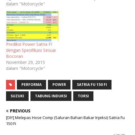
dalam "Motorcycle"
Prediksi Power Satria FI
dengan Spesifikasi Sesuai
Bocoran
November 29, 2015
dalam "Motorcycle"
PERFORMA
POWER
SATRIA FU 150 FI
SUZUKI
TABUNG INDUKSI
TORSI
PREVIOUS
[DIY] Melepas Hose Comp (Saluran Bahan Bakar Injeksi) Satria Fu
150 Fi