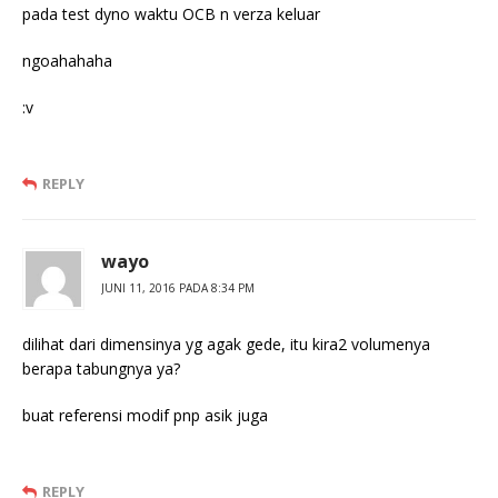
pada test dyno waktu OCB n verza keluar
ngoahahaha
:v
REPLY
wayo
JUNI 11, 2016 PADA 8:34 PM
dilihat dari dimensinya yg agak gede, itu kira2 volumenya
berapa tabungnya ya?
buat referensi modif pnp asik juga
REPLY