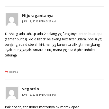
Nijuragantanya
JUNI 12, 2016 PADA 5:27 AM
D NVL g ada tuh, tp ada 2 selang yg fungsinya entah buat apa
(sama” buntu). klo d liat dr belakang box filter udara, posisi yg
panjang ada d sbelah kiri, nah yg kanan tu cilik gt mlengkung
kyak idung gajah. Antara 2 itu, mana yg bsa d jdiin induksi
tabung?
REPLY
vegarrio
JUNI 12, 2016 PADA 4:55 PM
Pak dosen, tensioner motornya pk merek apa?