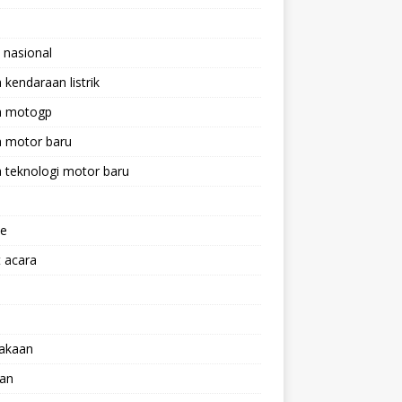
 nasional
a kendaraan listrik
ta motogp
a motor baru
a teknologi motor baru
ne
 acara
lakaan
aan