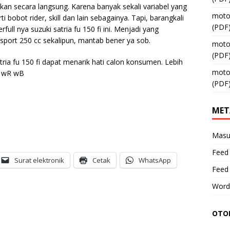
ikan secara langsung. Karena banyak sekali variabel yang
moto
 bobot rider, skill dan lain sebagainya. Tapi, barangkali
(PDF
ull nya suzuki satria fu 150 fi ini. Menjadi yang
sport 250 cc sekalipun, mantab bener ya sob.
moto
(PDF
tria fu 150 fi dapat menarik hati calon konsumen. Lebih
moto
m wR wB
(PDF
MET
Masu
Feed 
Surat elektronik
Cetak
WhatsApp
Feed
Word
OTOM