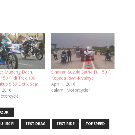
er Mupeng Dach.
Sindiran Suzuki Satria Fu 150 Fi
 150 Fi di Trek 100
Kepada Rival-Rivalnya
kup 5.59 Detik Saja
April 1, 2016
, 2016
dalam "Motorcycle"
otorcycle"
UZUKI
 150 FI
TEST DRAG
TEST RIDE
TOPSPEED