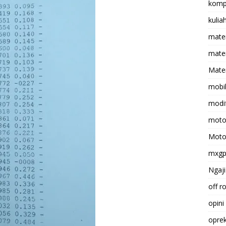
komp
kulia
mate
matem
Mater
mobi
modif
moto
Moto
mxg
Ngaji
off r
opini
opre