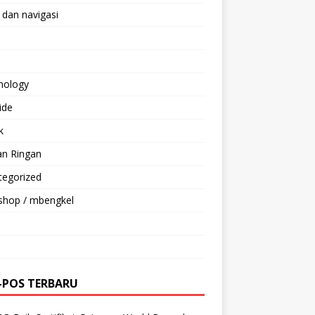
 dan navigasi
nology
ride
k
an Ringan
tegorized
shop / mbengkel
-POS TERBARU