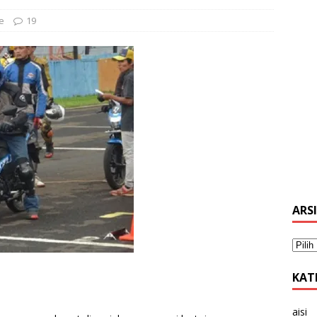
e
19
ARS
KAT
aisi