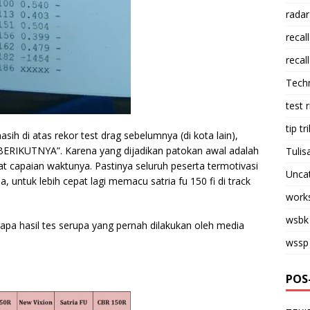
radar
recall
recall
Tech
test 
tip tri
ih di atas rekor test drag sebelumnya (di kota lain),
RIKUTNYA”. Karena yang dijadikan patokan awal adalah
Tulis
pat capaian waktunya. Pastinya seluruh peserta termotivasi
Unca
 untuk lebih cepat lagi memacu satria fu 150 fi di track
work
wsbk
apa hasil tes serupa yang pernah dilakukan oleh media
wssp
POS