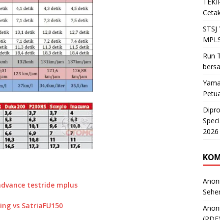
TEKIR
Cetak
STSJ
MPLS
Run T
bers
Yama
Petu
Dipr
Speci
2026
KOM
Anon
Sehe
Anon
(PDF