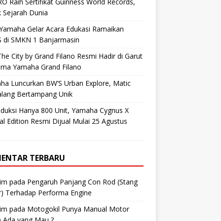
O Raih Sertifikat Guinness World Records,
 Sejarah Dunia
 Yamaha Gelar Acara Edukasi Ramaikan
 di SMKN 1 Banjarmasin
he City by Grand Filano Resmi Hadir di Garut
ama Yamaha Grand Filano
ha Luncurkan BW’S Urban Explore, Matic
alang Bertampang Unik
oduksi Hanya 800 Unit, Yamaha Cygnus X
al Edition Resmi Dijual Mulai 25 Agustus
ENTAR TERBARU
im
pada
Pengaruh Panjang Con Rod (Stang
r) Terhadap Performa Engine
im
pada
Motogokil Punya Manual Motor
) Ada yang Mau ?