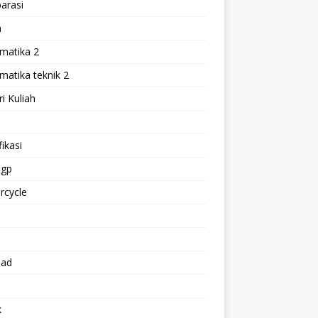
arasi
h
matika 2
atika teknik 2
i Kuliah
l
ikasi
gp
rcycle
p
oad
k