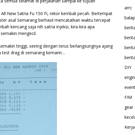
ta semua selamat di perjalanan sampai ke tujuan
arrc
All New Satria Fu 150 Fi, rekor kembali pecah. Bertempat
balap
gster asal Semarang berhasil mencatatkan waktu tercepat
bah kencang saja nih satria injeksi, kira-kira apa
berit
 semakin mengecil.
beri
emakin tinggi, seiring dengan terus berlangsungnya ajang
berit
rta test drag di semarang kemarin…
berit
DIY
engi
event
FIM
gear
kece
Kerj