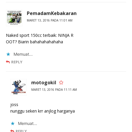
PemadamKebakaran
MARET 13, 2016 PADA 11:01 AM
Naked sport 150cc terbaik: NINJA R
OOT? Biarin bahahahahahaha
Memuat...
REPLY
motogokil
MARET 13, 2016 PADA 11:11 AM
joss
nunggu seken krr anjlog harganya
Memuat...
REPLY