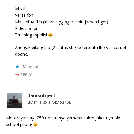
Misal
Verza fbh
Macantua fbh (khusus yg ngerasain jaman tiger)
Ridertua fbr
Tmcblog fbpolisi
Ane gak bilang blog2 diatas sbg fb tertentu lho ya.. contoh
doank.
Memuat...
REPLY
danisubject
MARET 13, 2016 PADA 9:51 AM
Motornya ninja 250 r helm nya yamaha xabre jaket nya old
school pitung