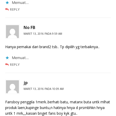
Memuat...
REPLY
No FB
MARET 13, 2016 PADA 9:59 AM
Hanya pemakai dari brand2 tsb.. Tp dipilih yg terbaiknya..
Memuat...
REPLY
jp
MARET 13, 2016 PADA 10:09 AM
Fansboy penggila 1merk..berhati batu, matanx buta untk mlhat
produk laen,kupinge buntu,n hatinya hnya d prsmbhkn hnya
untk 1 mrk,,,kasian bnget fans boy kyk gtu..