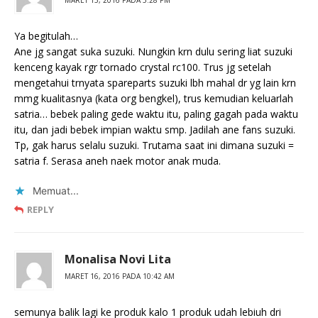
MARET 15, 2016 PADA 5:28 PM
Ya begitulah…
Ane jg sangat suka suzuki. Nungkin krn dulu sering liat suzuki
kenceng kayak rgr tornado crystal rc100. Trus jg setelah
mengetahui trnyata spareparts suzuki lbh mahal dr yg lain krn
mmg kualitasnya (kata org bengkel), trus kemudian keluarlah
satria… bebek paling gede waktu itu, paling gagah pada waktu
itu, dan jadi bebek impian waktu smp. Jadilah ane fans suzuki.
Tp, gak harus selalu suzuki. Trutama saat ini dimana suzuki =
satria f. Serasa aneh naek motor anak muda.
Memuat...
REPLY
Monalisa Novi Lita
MARET 16, 2016 PADA 10:42 AM
semunya balik lagi ke produk kalo 1 produk udah lebiuh dri