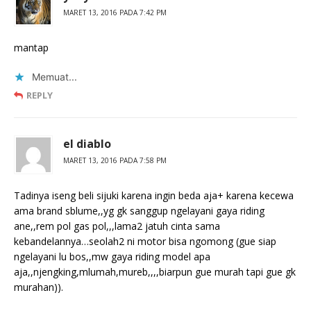
MARET 13, 2016 PADA 7:42 PM
mantap
Memuat...
REPLY
el diablo
MARET 13, 2016 PADA 7:58 PM
Tadinya iseng beli sijuki karena ingin beda aja+ karena kecewa
ama brand sblume,,yg gk sanggup ngelayani gaya riding
ane,,rem pol gas pol,,,lama2 jatuh cinta sama
kebandelannya…seolah2 ni motor bisa ngomong (gue siap
ngelayani lu bos,,mw gaya riding model apa
aja,,njengking,mlumah,mureb,,,,biarpun gue murah tapi gue gk
murahan)).