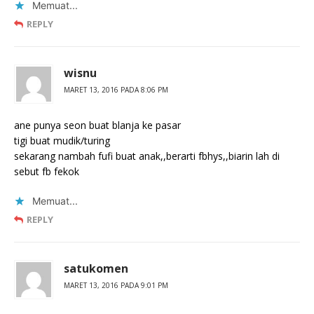
Memuat...
REPLY
wisnu
MARET 13, 2016 PADA 8:06 PM
ane punya seon buat blanja ke pasar
tigi buat mudik/turing
sekarang nambah fufi buat anak,,berarti fbhys,,biarin lah di
sebut fb fekok
Memuat...
REPLY
satukomen
MARET 13, 2016 PADA 9:01 PM