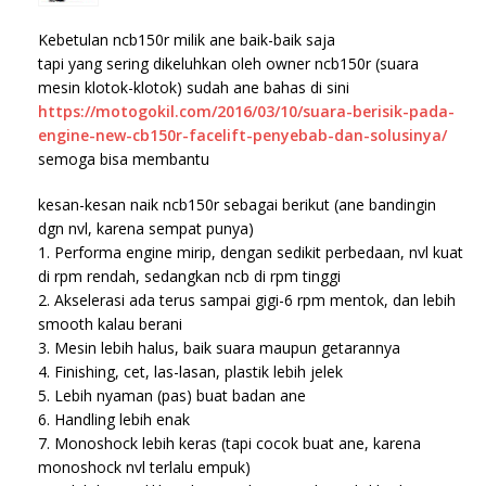
Kebetulan ncb150r milik ane baik-baik saja
tapi yang sering dikeluhkan oleh owner ncb150r (suara
mesin klotok-klotok) sudah ane bahas di sini
https://motogokil.com/2016/03/10/suara-berisik-pada-
engine-new-cb150r-facelift-penyebab-dan-solusinya/
semoga bisa membantu
kesan-kesan naik ncb150r sebagai berikut (ane bandingin
dgn nvl, karena sempat punya)
1. Performa engine mirip, dengan sedikit perbedaan, nvl kuat
di rpm rendah, sedangkan ncb di rpm tinggi
2. Akselerasi ada terus sampai gigi-6 rpm mentok, dan lebih
smooth kalau berani
3. Mesin lebih halus, baik suara maupun getarannya
4. Finishing, cet, las-lasan, plastik lebih jelek
5. Lebih nyaman (pas) buat badan ane
6. Handling lebih enak
7. Monoshock lebih keras (tapi cocok buat ane, karena
monoshock nvl terlalu empuk)