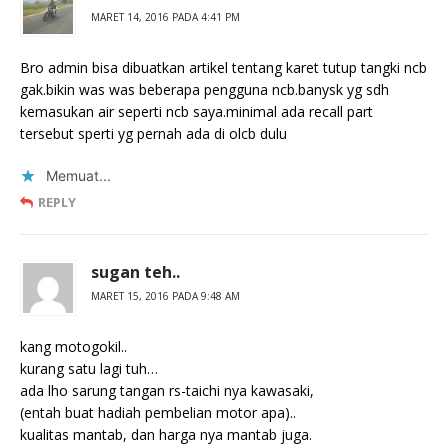
MARET 14, 2016 PADA 4:41 PM
Bro admin bisa dibuatkan artikel tentang karet tutup tangki ncb
gak.bikin was was beberapa pengguna ncb.banysk yg sdh
kemasukan air seperti ncb saya.minimal ada recall part
tersebut sperti yg pernah ada di olcb dulu
Memuat...
REPLY
sugan teh..
MARET 15, 2016 PADA 9:48 AM
kang motogokil..
kurang satu lagi tuh…
ada lho sarung tangan rs-taichi nya kawasaki,
(entah buat hadiah pembelian motor apa)..
kualitas mantab, dan harga nya mantab juga.