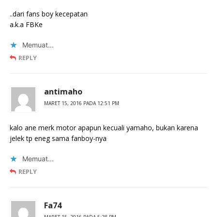
..dari fans boy kecepatan
a.k.a FBKe
Memuat...
REPLY
antimaho
MARET 15, 2016 PADA 12:51 PM
kalo ane merk motor apapun kecuali yamaho, bukan karena
jelek tp eneg sama fanboy-nya
Memuat...
REPLY
Fa74