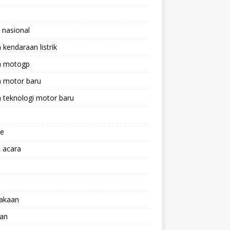
 nasional
a kendaraan listrik
ta motogp
a motor baru
a teknologi motor baru
ne
 acara
lakaan
aan