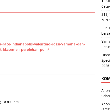
TEKIR
Cetak
STSJ
MPLS
Run T
bers
Yama
-race-indianapolis-valentino-rossi-yamaha-dan-
Petu
-klasemen-perolehan-poin/
Dipr
Speci
2026
KOM
Anon
Sehe
i DOHC ? :p
Anon
(PDF