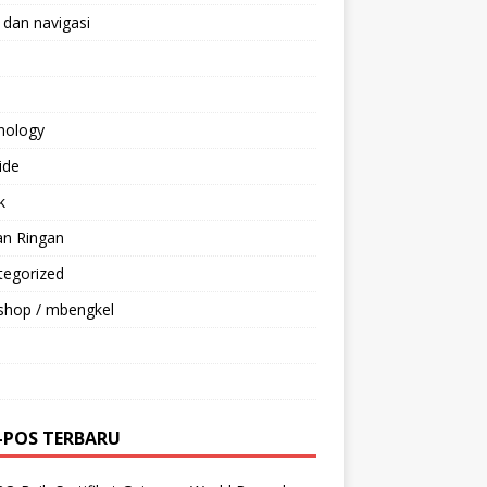
 dan navigasi
nology
ride
k
an Ringan
tegorized
shop / mbengkel
-POS TERBARU