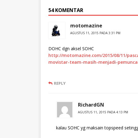
54 KOMENTAR
motomazine
AGUSTUS 11, 2015 PADA 3:31 PM
DOHC dgn aksel SOHC
http://motomazine.com/2015/08/11/pasca
movistar-team-masih-menjadi-pemuncak
REPLY
RichardGN
AGUSTUS 11, 2015 PADA 4:13 PM
kalau SOHC yg maksain topspeed setingg