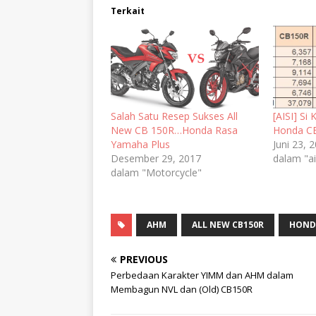
Terkait
Salah Satu Resep Sukses All
[AISI] Si
New CB 150R…Honda Rasa
Honda C
Yamaha Plus
Juni 23, 
Desember 29, 2017
dalam "ai
dalam "Motorcycle"
AHM
ALL NEW CB150R
HOND
PREVIOUS
Perbedaan Karakter YIMM dan AHM dalam
Membagun NVL dan (Old) CB150R