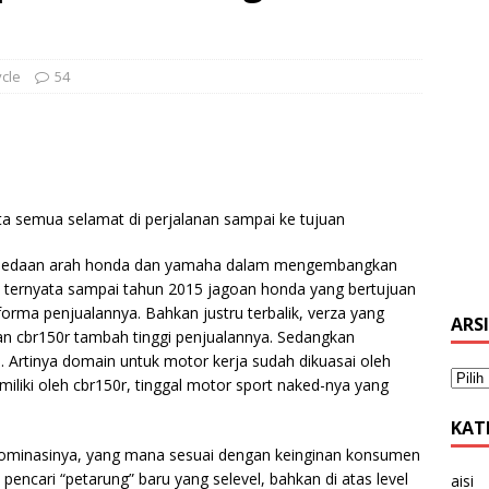
cle
54
ta semua selamat di perjalanan sampai ke tujuan
rbedaan arah honda dan yamaha dalam mengembangkan
 ternyata sampai tahun 2015 jagoan honda yang bertujuan
rma penjualannya. Bahkan justru terbalik, verza yang
ARS
an cbr150r tambah tinggi penjualannya. Sedangkan
. Artinya domain untuk motor kerja sudah dikuasai oleh
imiliki oleh cbr150r, tinggal motor sport naked-nya yang
KAT
dominasinya, yang mana sesuai dengan keinginan konsumen
pencari “petarung” baru yang selevel, bahkan di atas level
aisi