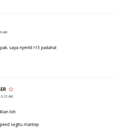
19 AM
pak. saya nyentil r15 padahal
ER
 9:23 AM
40an loh
speed segitu mantep