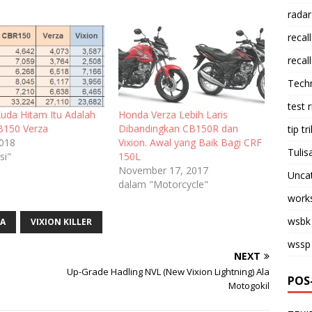
radar
recall
recall
Tech
test 
 Kuda Hitam Itu Adalah
Honda Verza Lebih Laris
B150 Verza
Dibandingkan CB150R dan
tip tri
2018
Vixion. Awal yang Baik Bagi CRF
Tulis
si"
150L
November 17, 2017
Unca
dalam "Motorcycle"
work
wsbk
A
VIXION KILLER
wssp
NEXT
Up-Grade Hadling NVL (New Vixion Lightning) Ala
POS
Motogokil