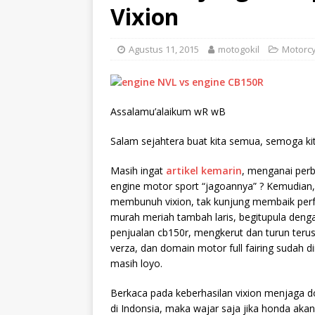
Vixion
Agustus 11, 2015
motogokil
Motorcy
Assalamu’alaikum wR wB
Salam sejahtera buat kita semua, semoga ki
Masih ingat
artikel kemarin
, menganai pe
engine motor sport “jagoannya” ? Kemudian,
membunuh vixion, tak kunjung membaik perfo
murah meriah tambah laris, begitupula deng
penjualan cb150r, mengkerut dan turun terus
verza, dan domain motor full fairing sudah d
masih loyo.
Berkaca pada keberhasilan vixion menjaga 
di Indonsia, maka wajar saja jika honda akan 