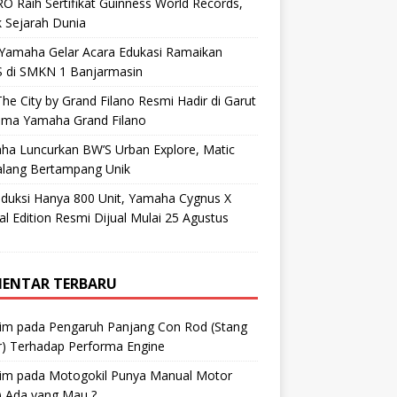
O Raih Sertifikat Guinness World Records,
 Sejarah Dunia
 Yamaha Gelar Acara Edukasi Ramaikan
 di SMKN 1 Banjarmasin
he City by Grand Filano Resmi Hadir di Garut
ama Yamaha Grand Filano
ha Luncurkan BW’S Urban Explore, Matic
alang Bertampang Unik
oduksi Hanya 800 Unit, Yamaha Cygnus X
al Edition Resmi Dijual Mulai 25 Agustus
ENTAR TERBARU
im
pada
Pengaruh Panjang Con Rod (Stang
r) Terhadap Performa Engine
im
pada
Motogokil Punya Manual Motor
) Ada yang Mau ?