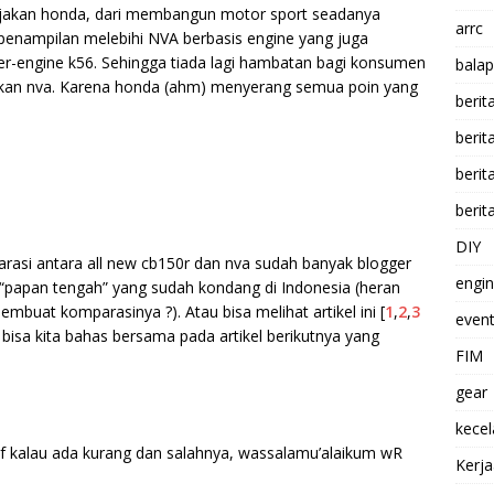
ebijakan honda, dari membangun motor sport seadanya
arrc
penampilan melebihi NVA berbasis engine yang juga
ber-engine k56. Sehingga tiada lagi hambatan bagi konsumen
balap
ngkan nva. Karena honda (ahm) menyerang semua poin yang
berit
beri
berit
berit
DIY
rasi antara all new cb150r dan nva sudah banyak blogger
engi
 “papan tengah” yang sudah kondang di Indonesia (heran
buat komparasinya ?). Atau bisa melihat artikel ini [
1
,
2
,
3
event
bisa kita bahas bersama pada artikel berikutnya yang
FIM
gear
kece
 kalau ada kurang dan salahnya, wassalamu’alaikum wR
Kerj