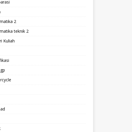
arasi
h
matika 2
atika teknik 2
i Kuliah
l
ikasi
gp
rcycle
p
oad
k