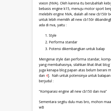
vixion (NVA). Oleh karena itu berubahlah k
bebasis engine k15, menuju motor sport ber
melebihi engine NVA, dialah
all new cb150r 
untuk lebih memilih all new cb150r dibandi
ada di nva, yaitu :
Style
Performa standar
Potensi dikembangkan untuk balap
Mengenai style dan performa standar, kompa
yang membahasnya, silahkan lihat-lihat blog
juga kenapa blog papan atas belum berani mem
dan
4
]. Nah untuk potensinya untuk balapan 
berjudul :
“Komparasi engine all new cb150 dan nva”
Sementara segitu dulu mas bro, mohon maaf
wB