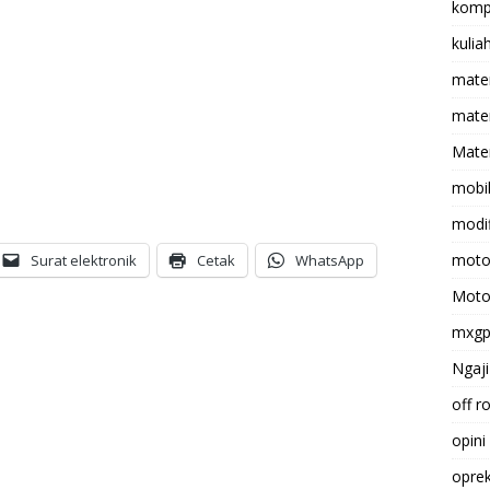
komp
kulia
mate
matem
Mater
mobi
modif
moto
Surat elektronik
Cetak
WhatsApp
Moto
mxg
Ngaji
off r
opini
opre