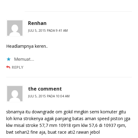
Renhan
JULI 5, 2015 PADA 9:41 AM
Headlampnya keren..
Memuat...
REPLY
the comment
JULI 5, 2015 PADA 10:04 AM
sbnarnya itu downgrade om gokil mngkin semi komuter gitu
loh krna strokenya agak panjang batas aman speed piston jga
klw misal stroke 57,7 mm 10918 rpm klw 57,6 di 10937 rpm,
bwt sehari2 fine aja, buat race ati2 rawan jebol