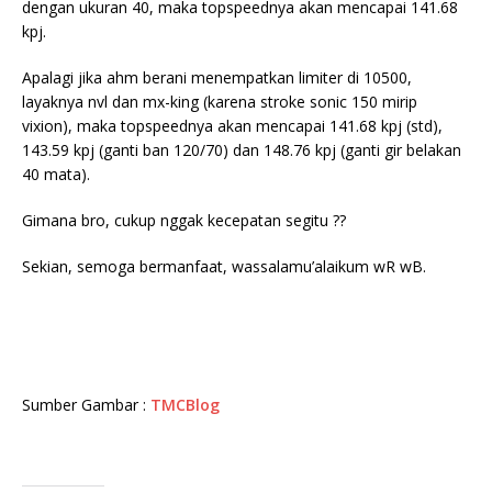
dengan ukuran 40, maka topspeednya akan mencapai 141.68
kpj.
Apalagi jika ahm berani menempatkan limiter di 10500,
layaknya nvl dan mx-king (karena stroke sonic 150 mirip
vixion), maka topspeednya akan mencapai 141.68 kpj (std),
143.59 kpj (ganti ban 120/70) dan 148.76 kpj (ganti gir belakan
40 mata).
Gimana bro, cukup nggak kecepatan segitu ??
Sekian, semoga bermanfaat, wassalamu’alaikum wR wB.
Sumber Gambar :
TMCBlog