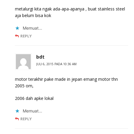
metalurgi kita ngak ada-apa-apanya , buat stainless steel
aja belum bisa kok
Memuat...
REPLY
bdt
JULI 6, 2015 PADA 10:36 AM
motor terakhir pake made in jepan emang motor thn
2005 om,
2006 dah apke lokal
Memuat...
REPLY