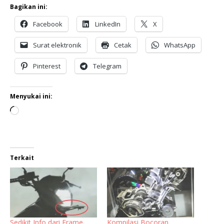
Bagikan ini:
Facebook
LinkedIn
X
Surat elektronik
Cetak
WhatsApp
Pinterest
Telegram
Menyukai ini:
Terkait
Sedikit Info dari Frame
Kompilasi Bocoran