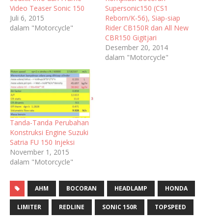
Video Teaser Sonic 150
Supersonic150 (CS1
Juli 6, 2015
Reborn/K-56), Siap-siap
dalam "Motorcycle"
Rider CB150R dan All New
CBR150 Gigitjari
Desember 20, 2014
dalam "Motorcycle"
Tanda-Tanda Perubahan
Konstruksi Engine Suzuki
Satria FU 150 Injeksi
November 1, 2015
dalam "Motorcycle"
AHM
BOCORAN
HEADLAMP
HONDA
LIMITER
REDLINE
SONIC 150R
TOPSPEED