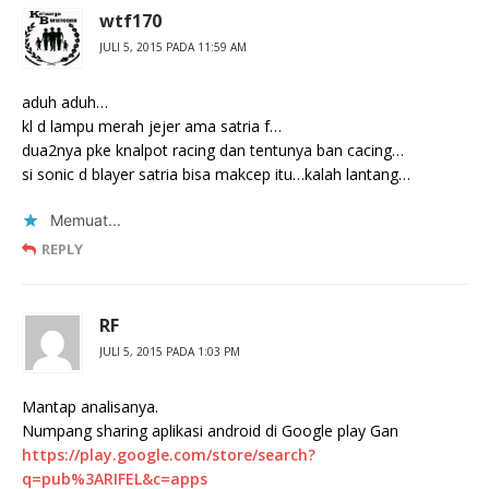
wtf170
JULI 5, 2015 PADA 11:59 AM
aduh aduh…
kl d lampu merah jejer ama satria f…
dua2nya pke knalpot racing dan tentunya ban cacing…
si sonic d blayer satria bisa makcep itu…kalah lantang…
Memuat...
REPLY
RF
JULI 5, 2015 PADA 1:03 PM
Mantap analisanya.
Numpang sharing aplikasi android di Google play Gan
https://play.google.com/store/search?
q=pub%3ARIFEL&c=apps