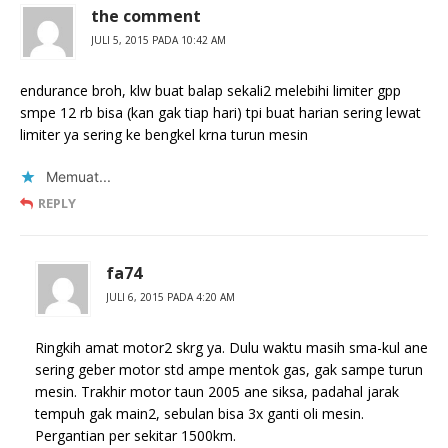
the comment
JULI 5, 2015 PADA 10:42 AM
endurance broh, klw buat balap sekali2 melebihi limiter gpp
smpe 12 rb bisa (kan gak tiap hari) tpi buat harian sering lewat
limiter ya sering ke bengkel krna turun mesin
Memuat...
REPLY
fa74
JULI 6, 2015 PADA 4:20 AM
Ringkih amat motor2 skrg ya. Dulu waktu masih sma-kul ane
sering geber motor std ampe mentok gas, gak sampe turun
mesin. Trakhir motor taun 2005 ane siksa, padahal jarak
tempuh gak main2, sebulan bisa 3x ganti oli mesin.
Pergantian per sekitar 1500km.