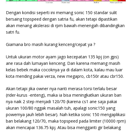
Dengan kondisi seperti ini memang sonic 150 standar sulit
bersaing topspeed dengan satria fu, akan tetapi dipastikan
akan menang akslerasi di rpm bawah-menengah dibandingkan
satri fu.
Giamana bro masih kurang kenceng/cepat ya ?
Untuk ukuran motor ayam jago kecepatan 135 kpj (on gps)
ane rasa dah lumayan kenceng. Dan karena memang masih
kelas bebek maka cocoknya ya di dalam kota, kalau mau luar
kota mending pakai verza, new megapro, cb150r atau cbr150.
Akan tetapi jika owner nya nanti merasa torsi terlalu besar
(rider-kurus -enteng), maka ia bisa meningkatkan ukuran ban
nya naik 2 step menjadi 120/70 (karena cs1 ane saja pakai
ukuran 100/80 nggak masalah tuh, apalagi sonic150 yang
powernya jauh lebih besar). Nah ketika sonic 150 mengaplikasi
ban belakang 120/70, maka topspeed pada limiter (10000 rpm)
akan mencapai 136.75 kpj. Atau bisa mengganti gir belakang