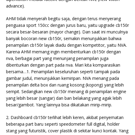
advance).
AHM tidak menyerah begitu saja, dengan terus menyerang
penguasa sport 150cc dengan jurus baru, yaitu upgrade cb150r
secara besar-besaran (mayor change). Dan saat ini munculnya
banyak bocoran new cb150r, semakin menunjukkan bahwa
penampilan cb150r layak diadu dengan kompetitor, yaitu NVA.
Karena AHM memang ingin membenturkan cb150r dengan
nva, berbagai part yang menunjang penampilan juga
dibenturkan dengan part pada nva. Mari kita komparasikan
bersama…
1. Penampilan keseluruhan seperti tampak pada
gambar judul, menunjukkan kemiripan. NVA menang pada
penampilan delta box dan ruang kosong (kopong) yang lebih
sempit. Sedangkan new cb150r menang di penampilan engine
yang lebih besar (sangar) dan ban belakang yang agak lebih
besar/gambot. Yang lainnya bisa dikatakan mirip-mirip.
2. Dashboard cb150r terlihat lebih keren, akibat penyematan
beberapa part baru seperti speedometer full digital, holder
stang yang futuristik, cover plastik di sekitar kunci kontak. Yang