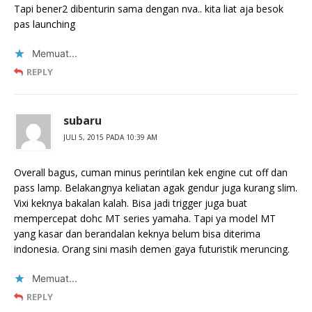
Tapi bener2 dibenturin sama dengan nva.. kita liat aja besok
pas launching
Memuat...
REPLY
subaru
JULI 5, 2015 PADA 10:39 AM
Overall bagus, cuman minus perintilan kek engine cut off dan
pass lamp. Belakangnya keliatan agak gendur juga kurang slim.
Vixi keknya bakalan kalah. Bisa jadi trigger juga buat
mempercepat dohc MT series yamaha. Tapi ya model MT
yang kasar dan berandalan keknya belum bisa diterima
indonesia. Orang sini masih demen gaya futuristik meruncing.
Memuat...
REPLY