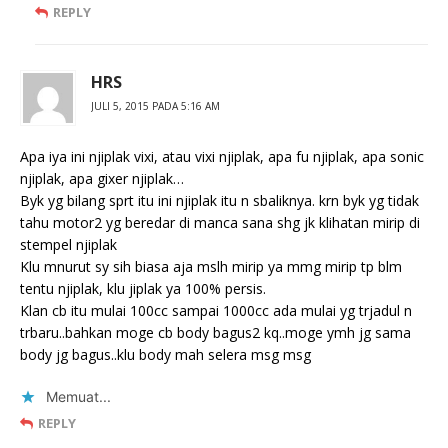
REPLY
HRS
JULI 5, 2015 PADA 5:16 AM
Apa iya ini njiplak vixi, atau vixi njiplak, apa fu njiplak, apa sonic
njiplak, apa gixer njiplak…
Byk yg bilang sprt itu ini njiplak itu n sbaliknya. krn byk yg tidak
tahu motor2 yg beredar di manca sana shg jk klihatan mirip di
stempel njiplak
Klu mnurut sy sih biasa aja mslh mirip ya mmg mirip tp blm
tentu njiplak, klu jiplak ya 100% persis.
Klan cb itu mulai 100cc sampai 1000cc ada mulai yg trjadul n
trbaru..bahkan moge cb body bagus2 kq..moge ymh jg sama
body jg bagus..klu body mah selera msg msg
Memuat...
REPLY