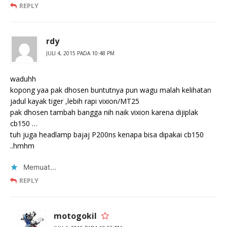
REPLY
rdy
JULI 4, 2015 PADA 10:48 PM
waduhh
kopong yaa pak dhosen buntutnya pun wagu malah kelihatan
jadul kayak tiger ,lebih rapi vixion/MT25
pak dhosen tambah bangga nih naik vixion karena dijiplak
cb150 …
tuh juga headlamp bajaj P200ns kenapa bisa dipakai cb150
..hmhm
Memuat...
REPLY
motogokil