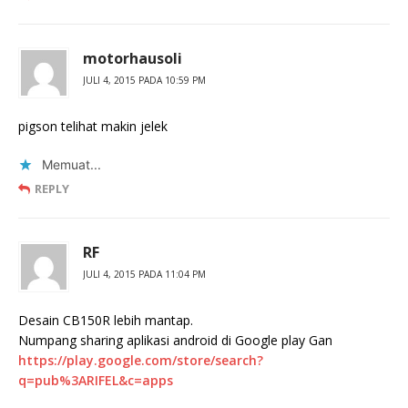
motorhausoli
JULI 4, 2015 PADA 10:59 PM
pigson telihat makin jelek
Memuat...
REPLY
RF
JULI 4, 2015 PADA 11:04 PM
Desain CB150R lebih mantap.
Numpang sharing aplikasi android di Google play Gan
https://play.google.com/store/search?
q=pub%3ARIFEL&c=apps