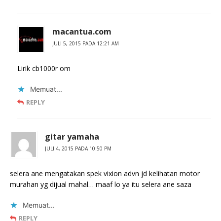
macantua.com
JULI 5, 2015 PADA 12:21 AM
Lirik cb1000r om
Memuat...
REPLY
gitar yamaha
JULI 4, 2015 PADA 10:50 PM
selera ane mengatakan spek vixion advn jd kelihatan motor
murahan yg dijual mahal… maaf lo ya itu selera ane saza
Memuat...
REPLY