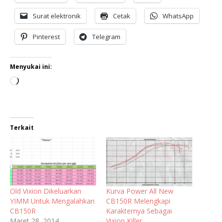
Surat elektronik
Cetak
WhatsApp
Pinterest
Telegram
Menyukai ini:
Terkait
Old Vixion Dikeluarkan
Kurva Power All New
YIMM Untuk Mengalahkan
CB150R Melengkapi
CB150R
Karakternya Sebagai
Maret 28, 2014
Vixion Killer