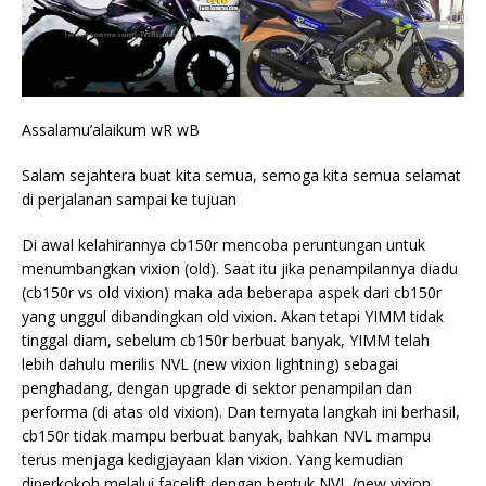
Assalamu’alaikum wR wB
Salam sejahtera buat kita semua, semoga kita semua selamat
di perjalanan sampai ke tujuan
Di awal kelahirannya cb150r mencoba peruntungan untuk
menumbangkan vixion (old). Saat itu jika penampilannya diadu
(cb150r vs old vixion) maka ada beberapa aspek dari cb150r
yang unggul dibandingkan old vixion. Akan tetapi YIMM tidak
tinggal diam, sebelum cb150r berbuat banyak, YIMM telah
lebih dahulu merilis NVL (new vixion lightning) sebagai
penghadang, dengan upgrade di sektor penampilan dan
performa (di atas old vixion). Dan ternyata langkah ini berhasil,
cb150r tidak mampu berbuat banyak, bahkan NVL mampu
terus menjaga kedigjayaan klan vixion. Yang kemudian
diperkokoh melalui facelift dengan bentuk NVL (new vixion