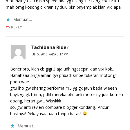
materialnya..klu mslh speed ada yg bilang 11:12 dg cb/cbr itu
mah omg kosong dikirain sy dulu bkn pnyemplak klan vixi apa
Memuat...
REPLY
Tachibana Rider
JULI 5, 2015 PADA 3:17 PM
Bener bro, klan cb gigi 3 aja udh ngasepin klan vixi kok..
Hahahaaa pngalaman gw pribadi smpe tukeran motor jg
podo wae..
gitu lho gw sharing performa r15 yg gk jauh beda wleeeh
bnyk yg gk trima, pdhl mereka blm beli motor ny just komen
doang, heran gw… Wkwkkk
so, gw anti review compare blogger kondang.. Ancur
hasilnya! Rekayasaaaaaa tanpa batas!
Memuat...