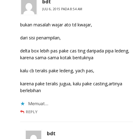
bdt
JULI 6, 2015 PADA 8:54 AM
bukan masalah wajar ato td kwajar,
dari sisi penampilan,
delta box lebih pas pake cas ting daripada pipa ledeng,
karena sama-sama kotak bentuknya
kalu cb teralis pake ledeng, yach pas,
karena pake teralis jugua, kalu pake casting,artinya
berlebihan
Memuat...
REPLY
bdt