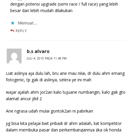
dengan potensi upgrade (semi race / full race) yang lebih
besar dan lebih mudah dilakukan
Memuat...
REPLY
b.s alvaro
JULI 4, 2015 PADA 11:48 PM
Liat aslinya aja dulu lah, bru ane mau nilai, dr dulu ahm emang
fotogenic, tp gak di aslinya, selera ye ini mah
wajar ajalah ahm jor2an kalo tujuane numbangin, kalo gak gto
alamat ancur jilid 2
Ane ngrasa udah mulai gontok2an ni pabrikan
yg bisa kita pelajai bwt pribadi dr ahm adalah, liat kompetitor
dalam membuka pasar dan perkembangannya jika ok honda