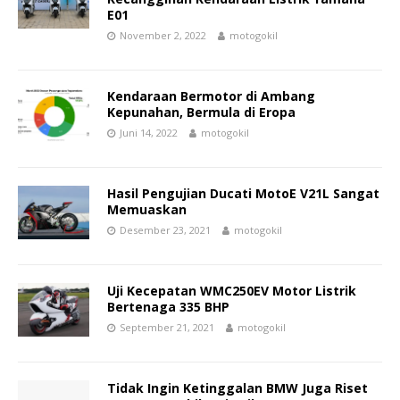
E01
November 2, 2022
motogokil
Kendaraan Bermotor di Ambang
Kepunahan, Bermula di Eropa
Juni 14, 2022
motogokil
Hasil Pengujian Ducati MotoE V21L Sangat
Memuaskan
Desember 23, 2021
motogokil
Uji Kecepatan WMC250EV Motor Listrik
Bertenaga 335 BHP
September 21, 2021
motogokil
Tidak Ingin Ketinggalan BMW Juga Riset