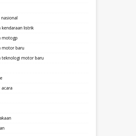
 nasional
a kendaraan listrik
ta motogp
a motor baru
a teknologi motor baru
ne
 acara
lakaan
aan