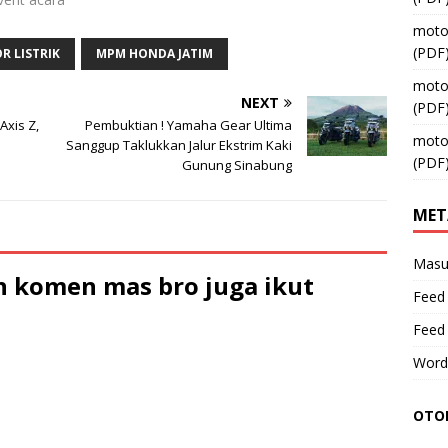
moto
(PDF
R LISTRIK
MPM HONDA JATIM
moto
NEXT
(PDF
Axis Z,
Pembuktian ! Yamaha Gear Ultima
moto
Sanggup Taklukkan Jalur Ekstrim Kaki
(PDF
Gunung Sinabung
MET
Masu
 komen mas bro juga ikut
Feed 
Feed
Word
OTOM