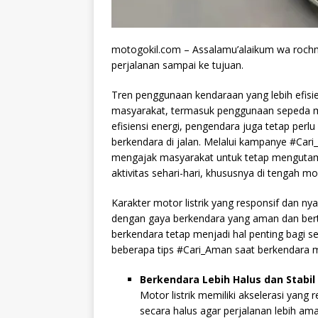
motogokil.com – Assalamu’alaikum wa rochm
perjalanan sampai ke tujuan.
Tren penggunaan kendaraan yang lebih efisi
masyarakat, termasuk penggunaan sepeda mot
efisiensi energi, pengendara juga tetap pe
berkendara di jalan. Melalui kampanye #Car
mengajak masyarakat untuk tetap mengutam
aktivitas sehari-hari, khususnya di tengah m
Karakter motor listrik yang responsif dan ny
dengan gaya berkendara yang aman dan bert
berkendara tetap menjadi hal penting bagi
beberapa tips #Cari_Aman saat berkendara m
Berkendara Lebih Halus dan Stabil
Motor listrik memiliki akselerasi yan
secara halus agar perjalanan lebih a