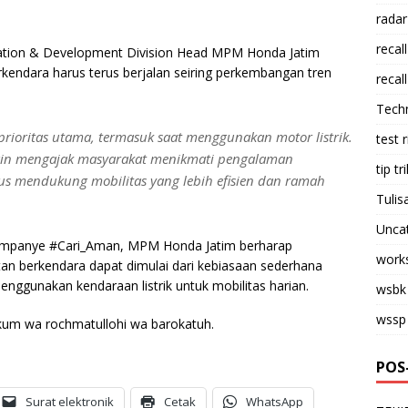
radar
recall
cation & Development Division Head MPM Honda Jatim
endara harus terus berjalan seiring perkembangan tren
recall
Tech
rioritas utama, termasuk saat menggunakan motor listrik.
test 
gin mengajak masyarakat menikmati pengalaman
tip tri
us mendukung mobilitas yang lebih efisien dan ramah
Tulis
Unca
 kampanye #Cari_Aman, MPM Honda Jatim berharap
work
n berkendara dapat dimulai dari kebiasaan sederhana
enggunakan kendaraan listrik untuk mobilitas harian.
wsbk
wssp
kum wa rochmatullohi wa barokatuh.
POS
Surat elektronik
Cetak
WhatsApp