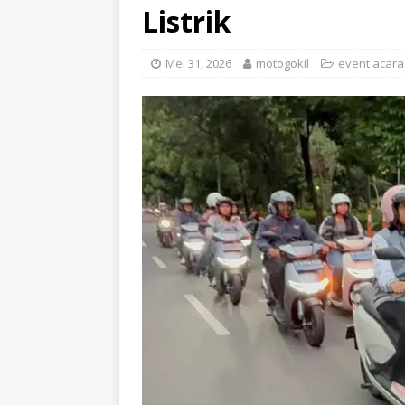
Listrik
Mei 31, 2026
motogokil
event acara