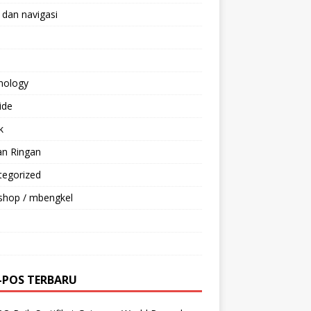
 dan navigasi
nology
ride
k
an Ringan
tegorized
shop / mbengkel
-POS TERBARU