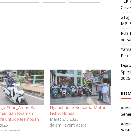
TEKIR
Cetak
STSJ
MPLS
Run T
bers
Yama
Petu
Dipr
Speci
2026
KOM
Jago #Cari_Aman Biar
Ngabuburide Bersama Motor
Anon
Aman dan Nyaman
Listrik Honda
Sehe
ra untuk Perempuan
Maret 21, 2025
Anon
 2026
dalam "event acara"
(PDF
vent acara"