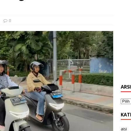
0
ARS
KAT
aisi