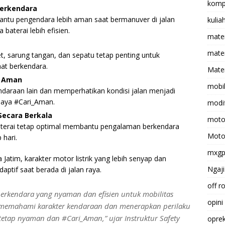
komp
Berkendara
ntu pengendara lebih aman saat bermanuver di jalan
kulia
aterai lebih efisien.
mate
matem
, sarung tangan, dan sepatu tetap penting untuk
at berkendara.
Mater
k Aman
mobi
daraan lain dan memperhatikan kondisi jalan menjadi
daya #Cari_Aman.
modif
ecara Berkala
moto
baterai tetap optimal membantu pengalaman berkendara
Moto
 hari.
mxg
Jatim, karakter motor listrik yang lebih senyap dan
Ngaji
ptif saat berada di jalan raya.
off r
erkendara yang nyaman dan efisien untuk mobilitas
opini
 memahami karakter kendaraan dan menerapkan perilaku
etap nyaman dan #Cari_Aman,” ujar Instruktur Safety
opre