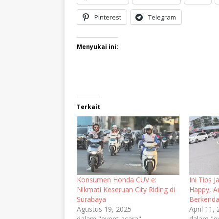
Pinterest
Telegram
Menyukai ini:
Terkait
Konsumen Honda CUV e:
Ini Tips 
Nikmati Keseruan City Riding di
Happy, 
Surabaya
Berkenda
Agustus 19, 2025
April 11,
dalam "event acara"
dalam "e