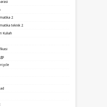
arasi
h
matika 2
atika teknik 2
i Kuliah
l
ikasi
gp
rcycle
p
oad
k