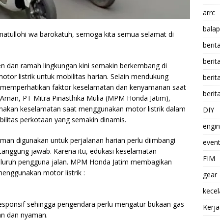
arrc
balap
atullohi wa barokatuh, semoga kita semua selamat di
berit
beri
en dan ramah lingkungan kini semakin berkembang di
or listrik untuk mobilitas harian. Selain mendukung
berit
rlu memperhatikan faktor keselamatan dan kenyamanan saat
berit
i_Aman, PT Mitra Pinasthika Mulia (MPM Honda Jatim),
akan keselamatan saat menggunakan motor listrik dalam
DIY
obilitas perkotaan yang semakin dinamis.
engi
aman digunakan untuk perjalanan harian perlu diimbangi
event
anggung jawab. Karena itu, edukasi keselamatan
FIM
 seluruh pengguna jalan. MPM Honda Jatim membagikan
enggunakan motor listrik :
gear
kece
g responsif sehingga pengendara perlu mengatur bukaan gas
Kerj
man dan nyaman.