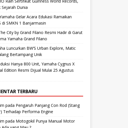
O Raih Sertifikat Guinness World Records,
 Sejarah Dunia
 Yamaha Gelar Acara Edukasi Ramaikan
 di SMKN 1 Banjarmasin
he City by Grand Filano Resmi Hadir di Garut
ama Yamaha Grand Filano
ha Luncurkan BW’S Urban Explore, Matic
alang Bertampang Unik
oduksi Hanya 800 Unit, Yamaha Cygnus X
al Edition Resmi Dijual Mulai 25 Agustus
ENTAR TERBARU
im
pada
Pengaruh Panjang Con Rod (Stang
r) Terhadap Performa Engine
im
pada
Motogokil Punya Manual Motor
) Ada yang Mau ?