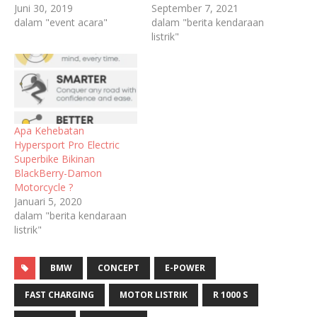
Juni 30, 2019
September 7, 2021
dalam "event acara"
dalam "berita kendaraan
listrik"
Apa Kehebatan
Hypersport Pro Electric
Superbike Bikinan
BlackBerry-Damon
Motorcycle ?
Januari 5, 2020
dalam "berita kendaraan
listrik"
BMW
CONCEPT
E-POWER
FAST CHARGING
MOTOR LISTRIK
R 1000 S