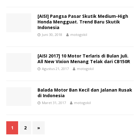
[AISI] Pangsa Pasar Skutik Medium-High
Honda Mengguat. Trend Baru Skutik
Indonesia
Juni 30, 2018
motogokil
[AISI 2017] 10 Motor Terlaris di Bulan Juli.
All New Vixion Menang Telak dari CB150R
Agustus 21, 2017
motogokil
Balada Motor Ban Kecil dan Jalanan Rusak
di Indonesia
Maret 31, 2017
motogokil
1
2
»