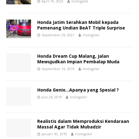
April 19, 2023
motogokil
Honda Jatim Serahkan Mobil kepada
Pemenang Undian BeAT Triple Surprise
September 26, 2021
motogokil
Honda Dream Cup Malang, Jalan
Mewujudkan Impian Pembalap Muda
September 16, 2019
motogokil
Honda Genio…Apanya yang Spesial ?
Juni 24, 2019
motogokil
Realistis dalam Memproduksi Kendaraan
Massal Agar Tidak Mubadzir
Januari 30, 2019
motogokil