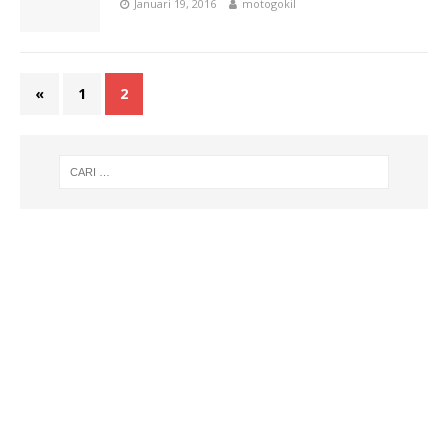
Januari 19, 2016
motogokil
«
1
2