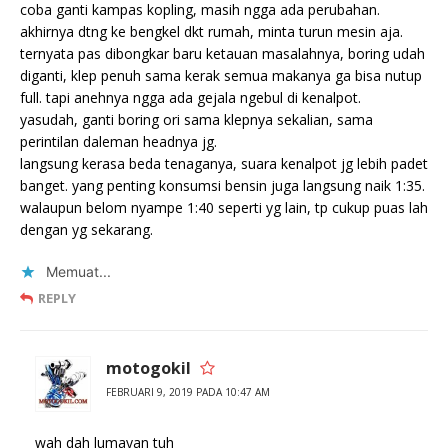
coba ganti kampas kopling, masih ngga ada perubahan.
akhirnya dtng ke bengkel dkt rumah, minta turun mesin aja.
ternyata pas dibongkar baru ketauan masalahnya, boring udah
diganti, klep penuh sama kerak semua makanya ga bisa nutup
full. tapi anehnya ngga ada gejala ngebul di kenalpot.
yasudah, ganti boring ori sama klepnya sekalian, sama
perintilan daleman headnya jg.
langsung kerasa beda tenaganya, suara kenalpot jg lebih padet
banget. yang penting konsumsi bensin juga langsung naik 1:35.
walaupun belom nyampe 1:40 seperti yg lain, tp cukup puas lah
dengan yg sekarang.
Memuat...
REPLY
motogokil
FEBRUARI 9, 2019 PADA 10:47 AM
wah dah lumayan tuh