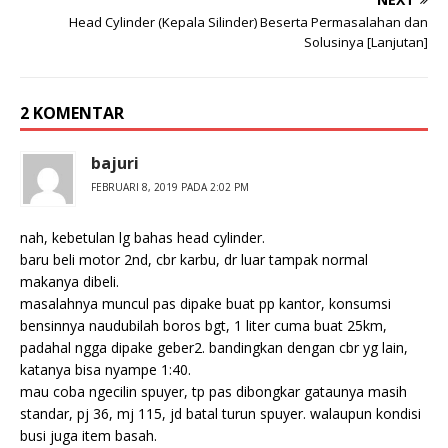
Head Cylinder (Kepala Silinder) Beserta Permasalahan dan
Solusinya [Lanjutan]
2 KOMENTAR
bajuri
FEBRUARI 8, 2019 PADA 2:02 PM
nah, kebetulan lg bahas head cylinder.
baru beli motor 2nd, cbr karbu, dr luar tampak normal
makanya dibeli.
masalahnya muncul pas dipake buat pp kantor, konsumsi
bensinnya naudubilah boros bgt, 1 liter cuma buat 25km,
padahal ngga dipake geber2. bandingkan dengan cbr yg lain,
katanya bisa nyampe 1:40.
mau coba ngecilin spuyer, tp pas dibongkar gataunya masih
standar, pj 36, mj 115, jd batal turun spuyer. walaupun kondisi
busi juga item basah.