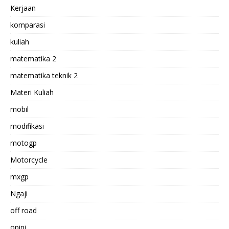
Kerjaan
komparasi
kuliah
matematika 2
matematika teknik 2
Materi Kuliah
mobil
modifikasi
motogp
Motorcycle
mxgp
Ngaji
off road
opini